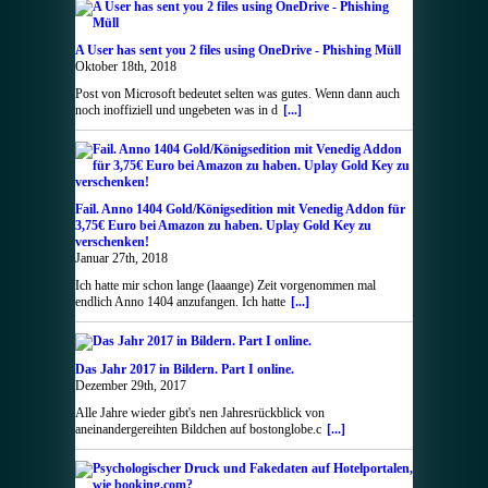
A User has sent you 2 files using OneDrive - Phishing Müll
Oktober 18th, 2018
Post von Microsoft bedeutet selten was gutes. Wenn dann auch
noch inoffiziell und ungebeten was in d
[...]
Fail. Anno 1404 Gold/Königsedition mit Venedig Addon für
3,75€ Euro bei Amazon zu haben. Uplay Gold Key zu
verschenken!
Januar 27th, 2018
Ich hatte mir schon lange (laaange) Zeit vorgenommen mal
endlich Anno 1404 anzufangen. Ich hatte
[...]
Das Jahr 2017 in Bildern. Part I online.
Dezember 29th, 2017
Alle Jahre wieder gibt's nen Jahresrückblick von
aneinandergereihten Bildchen auf bostonglobe.c
[...]