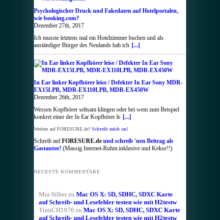
Psychologischer Druck und Fakedaten auf Hotelportalen,
wie booking.com?
Dezember 27th, 2017
Ich musste letztens mal ein Hotelzimmer buchen und als
anständiger Bürger des Neulands hab ich
[...]
In Ear linker Kopfhörer leise / Defekter In Ear Sony MDR-
EX15LPB, MDR-EX110LPB, MDR-EX450W
Dezember 26th, 2017
Wessen Kopfhörer seltsam klingen oder bei wem zum Beispiel
konkret einer der In Ear Kopfhörer le
[...]
Werben auf FORESURE.de?
Schreib mich an!
Schreib auf
FORESURE.de
und schreib 'nen Beitrag als
Gastautor!
(Massig Internet-Ruhm inklusive und Kekse!!)
NEUESTE KOMMENTARE
Mia Silber
zu
Mac OS X: SD, SDHC, SDXC Karte
auf Schreib- und Lesefehler testen wie mit H2testw
TinuCH1976
zu
Mac OS X: SD, SDHC, SDXC Karte
auf Schreib- und Lesefehler testen wie mit H2testw