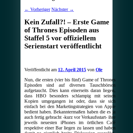
←
Vorheriger
Nächster
→
Kein Zufall?! – Erste Game
of Thrones Episoden aus
Staffel 5 vor offiziellem
Serienstart veröffentlicht
Veröffentlicht am
12. April 2015
von
Ole
Nun, die ersten (vier bis fünf) Game of Thrones
Episoden sind auf diversen Tauschbörsen
aufgetaucht. Dies kann einerseits daran liegen,
dass HBO besonders schlampig mit seinen
Kopien umgegangen ist oder, dass sie sich
einfach bei den Marketingstrategien von Apple
bedient haben. Bekanntermaßen haben die es ja
auch fertig gebracht -kurz vor Verkaufsstart- ihre
jeweils neuesten iPhones im örtlichen Café
respektive einer Bar liegen zu lassen und haben