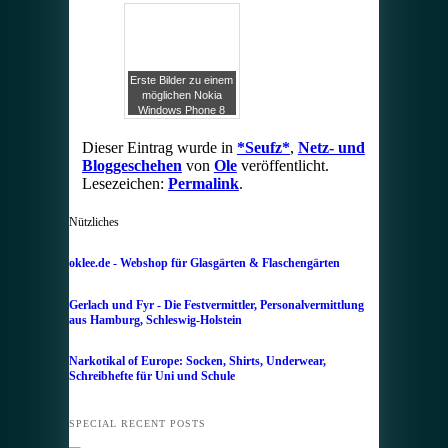
Amazon Glacier, 1
Cent pro Gigabyte in
der Cloud
Erste Bilder zu einem
möglichen Nokia
Windows Phone 8
Prototypen
aufgetaucht
Dieser Eintrag wurde in
*Seufz*
,
Netz- und
Bloggeschehen
von
Ole
veröffentlicht.
Lesezeichen:
Permalink
.
Nützliches
oklee.de - Webshop für Glasgärten & Flaschengärten
Gerlach und Fyr - Die Festvermittler, Personalvermittlung
aus Hamburg, Schleswig-Holstein
Narkotikal of Europe: Socken, Shirts, Underwear,
Schreibhefte für Uni und Schule
SPECIAL RECENT POSTS