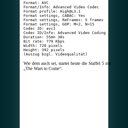
Format: AVC

Format/Info: Advanced Video Codec

Format profile: High@L3.1

Format settings, CABAC: Yes

Format settings, ReFrames: 5 frames

Format settings, GOP: M=2, N=15

Codec ID: avc1

Codec ID/Info: Advanced Video Coding

Duration: 55mn 38s

Bit rate: 779 Kbps

Width: 720 pixels

Height: 392 pixels

(Auszug bzgl. Videoqualität)
Wie dem auch sei, startet heute die Staffel 5 mit
„The Wars to Come“.