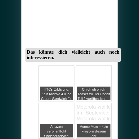
Das könnte dich vielleicht auch noch
interessieren.
HTCs Erklärung:
Oh oh oh oh oh
Kein Android 4.0 Ice
Teaser zu Der Hobbit
Cream Sandwich für
Teil 2 veröffentlicht …
das HTC Desire HD
too much information!
Motorola wollte
im September.
Motorola wollte
im D
Amazon
Menno Moto – kein
veröffentlicht
Froyo in diesem
Speicherservice
Jahr!