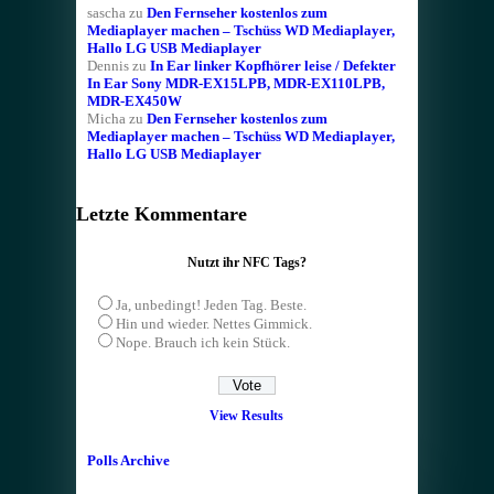
sascha
zu
Den Fernseher kostenlos zum
Mediaplayer machen – Tschüss WD Mediaplayer,
Hallo LG USB Mediaplayer
Dennis
zu
In Ear linker Kopfhörer leise / Defekter
In Ear Sony MDR-EX15LPB, MDR-EX110LPB,
MDR-EX450W
Micha
zu
Den Fernseher kostenlos zum
Mediaplayer machen – Tschüss WD Mediaplayer,
Hallo LG USB Mediaplayer
Letzte Kommentare
Nutzt ihr NFC Tags?
Ja, unbedingt! Jeden Tag. Beste.
Hin und wieder. Nettes Gimmick.
Nope. Brauch ich kein Stück.
View Results
Polls Archive