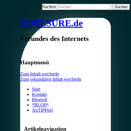
Suchen
FORESURE.de
Freundes des Internets
Hauptmenü
Zum Inhalt wechseln
Zum sekundären Inhalt wechseln
Start
Kontakt
Blogroll
*BLOP*
AnTIPPen!
Artikelnavigation