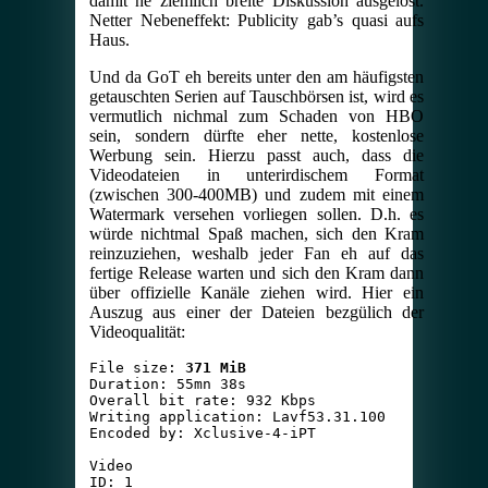
damit ne ziemlich breite Diskussion ausgelöst.
Netter Nebeneffekt: Publicity gab’s quasi aufs
Haus.
Und da GoT eh bereits unter den am häufigsten
getauschten Serien auf Tauschbörsen ist, wird es
vermutlich nichmal zum Schaden von HBO
sein, sondern dürfte eher nette, kostenlose
Werbung sein. Hierzu passt auch, dass die
Videodateien in unterirdischem Format
(zwischen 300-400MB) und zudem mit einem
Watermark versehen vorliegen sollen. D.h. es
würde nichtmal Spaß machen, sich den Kram
reinzuziehen, weshalb jeder Fan eh auf das
fertige Release warten und sich den Kram dann
über offizielle Kanäle ziehen wird. Hier ein
Auszug aus einer der Dateien bezgülich der
Videoqualität:
File size: 
371 MiB
Duration: 55mn 38s

Overall bit rate: 932 Kbps

Writing application: Lavf53.31.100

Encoded by: Xclusive-4-iPT

Video

ID: 1
