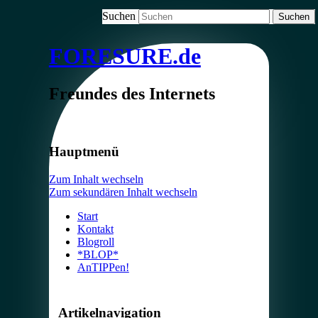
Suchen
FORESURE.de
Freundes des Internets
Hauptmenü
Zum Inhalt wechseln
Zum sekundären Inhalt wechseln
Start
Kontakt
Blogroll
*BLOP*
AnTIPPen!
Artikelnavigation