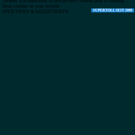
cookies. It is mandatory to procure user consent prior to running
these cookies on your website.
SUPERTOLL SEIT 2009
SPEICHERN & AKZEPTIEREN