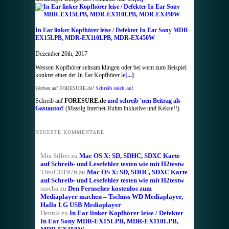
In Ear linker Kopfhörer leise / Defekter In Ear Sony MDR-
EX15LPB, MDR-EX110LPB, MDR-EX450W
Dezember 26th, 2017
Wessen Kopfhörer seltsam klingen oder bei wem zum Beispiel
konkret einer der In Ear Kopfhörer le
[...]
Werben auf FORESURE.de?
Schreib mich an!
Schreib auf
FORESURE.de
und schreib 'nen Beitrag als
Gastautor!
(Massig Internet-Ruhm inklusive und Kekse!!)
NEUESTE KOMMENTARE
Mia Silber
zu
Mac OS X: SD, SDHC, SDXC Karte
auf Schreib- und Lesefehler testen wie mit H2testw
TinuCH1976
zu
Mac OS X: SD, SDHC, SDXC Karte
auf Schreib- und Lesefehler testen wie mit H2testw
sascha
zu
Den Fernseher kostenlos zum
Mediaplayer machen – Tschüss WD Mediaplayer,
Hallo LG USB Mediaplayer
Dennis
zu
In Ear linker Kopfhörer leise / Defekter
In Ear Sony MDR-EX15LPB, MDR-EX110LPB,