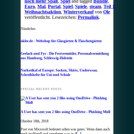
noch mehr Spaß
,
Spiel
and tagged
Bundle
,
Euro
,
Mal
,
Portal
,
Spiel
,
Spiele
,
steam
,
Teil 1
,
Weihnachtsaktion
,
Winterverkauf
von
Ole
veröffentlicht. Lesezeichen:
Permalink
.
Nützliches
oklee.de - Webshop für Glasgärten & Flaschengärten
Gerlach und Fyr - Die Festvermittler, Personalvermittlung
aus Hamburg, Schleswig-Holstein
Narkotikal of Europe: Socken, Shirts, Underwear,
Schreibhefte für Uni und Schule
SPECIAL RECENT POSTS
A User has sent you 2 files using OneDrive - Phishing Müll
Oktober 18th, 2018
Post von Microsoft bedeutet selten was gutes. Wenn dann auch
noch inoffiziell und ungebeten was in d
[...]