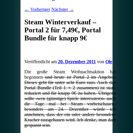
←
Vorheriger
Nächster
→
Steam Winterverkauf –
Portal 2 für 7,49€, Portal
Bundle für knapp 9€
Veröffentlicht am
20. Dezember 2011
von
Ole
Die große Steam Weihnachtsaktion hat
begonnen
und heute ist Portal 2 im Angebot.
Dieses geht für unter acht Euro raus. Auch das
Portal Bundle (Teil 1 + 2 zusammen) ist stark
reduziert und für knapp 9€ zu haben. Übrigens
sollte -wen (günstige) Spiele interessieren- auch
die Tage mal bei Steam vorbeischauen,
besonders am 24. Dezember würde ich
annehmen, dass der ein oder andere besondere
Kracher rausgehauen wird. Ich denke, man darf
gespannt sein.