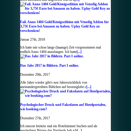
Fail. Anno 1404 Gold/Königsedition mit Venedig Addon für
3,75€ Euro bei Amazon zu haben. Uplay Gold Key zu
verschenken!
Januar 27th, 2018
Ich hatte mir schon lange (laaange) Zeit vorgenommen mal
endlich Anno 1404 anzufangen. Ich hatte
[...]
Das Jahr 2017 in Bildern. Part I online.
Dezember 29th, 2017
Alle Jahre wieder gibt's nen Jahresrückblick von
aneinandergereihten Bildchen auf bostonglobe.c
[...]
Psychologischer Druck und Fakedaten auf Hotelportalen,
wie booking.com?
Dezember 27th, 2017
Ich musste letztens mal ein Hotelzimmer buchen und als
anständiger Bürger des Neulands hab ich
[...]