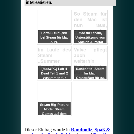
interessieren.
So Steam für
den Mac ist
nun raus,
zwar werden
Portal 2 für 9,99€
Mac für Steam,
vie
bei Steam für Mac
Unterstützung von
& PC
Spielen & Portal
kostenlos //++
Im Laufe des
Valve pflegt
Steam
auch
„Summer
weiterhin
Camp Sale“
Spiele für den
[Mac&PC] Left 4
Randnotiz: Steam
Mac ein
Dead Teil 1 und 2
für Mac;
zusammen für
OrangeBox für ca.
unter 10€
21€ !
Steam Big-Picture
Mode: Steam
Games auf dem
Fernseher mit
Controller
Unterstützung
Dieser Eintrag wurde in
Randnotiz
,
Spaß &