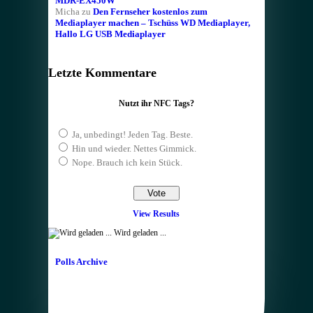
MDR-EX450W
Micha
zu
Den Fernseher kostenlos zum
Mediaplayer machen – Tschüss WD Mediaplayer,
Hallo LG USB Mediaplayer
Letzte Kommentare
Nutzt ihr NFC Tags?
Ja, unbedingt! Jeden Tag. Beste.
Hin und wieder. Nettes Gimmick.
Nope. Brauch ich kein Stück.
View Results
Wird geladen ...
Polls Archive