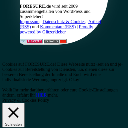
FORESURE.de
wird seit 2009
zusammengehalten von WordPress und
Superkleber!
Impressum
|
Datenschutz & Cookies
|
Artikel
(RSS)
und
Kommentare (RSS)
|
Proudly
powered by Glitzerkleber
Cookies auf FORESURE.de! Diese Webseite nutzt -seit eh und je-
Cookies zur Bereitstellung von Diensten, u.a. dienen diese zur
besseren Bereitstellung der Inhalte und Euch wird eine
individualisierte Werbung angezeigt.
Okay!
Wollt Ihr mehr darüber erfahren oder eure Cookie-Einstellungen
ändern, erfahrt Ihr
HIER
mehr.
Privacy & Cookies Policy
Schließen