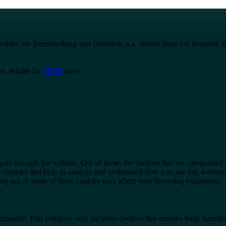
es zur Bereitstellung von Diensten, u.a. dienen diese zur besseren Ber
n, erfahrt Ihr
HIER
mehr.
e through the website. Out of these, the cookies that are categorized a
rty cookies that help us analyze and understand how you use this websit
ting out of some of these cookies may affect your browsing experience.
properly. This category only includes cookies that ensures basic functio