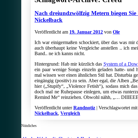
Nach dreiundzwölfzig Metern biegen Sie
Nickelback
Veröffentlicht am
19. Januar 2012
von
Ole
Ich war einigermaßen schockiert, über das was mir 
auch überhaupt keine Vergleiche anstellen .. ich m
Band.. ne ich kanns nicht.
Hintergrund: Hab mir kürzlich das
System of a Dow
ein paar wenige Songs einzeln geladen hatte- und 
mal wissen wer einen ähnlichen Stil hat. Disturbia g
eingängig (positiv) zu sein. Aber egal, die Alben „B
hier („Stupify“, „Violence Fetish“), sodass mich das 
doch mal ne Ruhepause einlegen, um etwas runt
Remind Me“ reinziehen. Obwohl nähh, „… DIIIEEE
Veröffentlicht unter
Randnotiz
|
Verschlagwortet mit
Nickelback
,
Vergleich
Nützliches