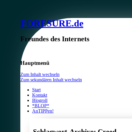
FORESURE.de
Freundes des Internets
Hauptmenü
Zum Inhalt wechseln
Zum sekundären Inhalt wechseln
Start
Kontakt
Blogroll
*BLOP*
AnTIPPen!
Schlagwort-Archive:
Creed