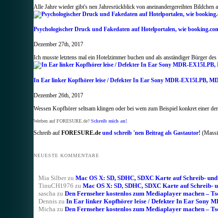
Alle Jahre wieder gibt's nen Jahresrückblick von aneinandergereihten Bildchen 
Psychologischer Druck und Fakedaten auf Hotelportalen, wie booking.co
Dezember 27th, 2017
Ich musste letztens mal ein Hotelzimmer buchen und als anständiger Bürger des
In Ear linker Kopfhörer leise / Defekter In Ear Sony MDR-EX15LP
Dezember 26th, 2017
Wessen Kopfhörer seltsam klingen oder bei wem zum Beispiel konkret einer der
Werben auf FORESURE.de?
Schreib mich an!
Schreib auf
FORESURE.de
und schreib 'nen Beitrag als Gastautor!
(Massig
NEUESTE KOMMENTARE
Mia Silber
zu
Mac OS X: SD, SDHC, SDXC Karte auf Schreib- und L
TinuCH1976
zu
Mac OS X: SD, SDHC, SDXC Karte auf Schreib- un
sascha
zu
Den Fernseher kostenlos zum Mediaplayer machen – T
Dennis
zu
In Ear linker Kopfhörer leise / Defekter In Ear 
Micha
zu
Den Fernseher kostenlos zum Mediaplayer machen – T