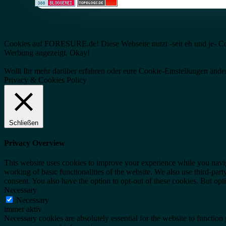
Cookies auf FORESURE.de! Diese Webseite nutzt -seit eh und je- Cooki
Werbung angezeigt.
Okay!
Wollt Ihr mehr darüber erfahren oder eure Cookie-Einstellungen änder
Privacy & Cookies Policy
Schließen
Privacy Overview
This website uses cookies to improve your experience while you navigat
working of basic functionalities of the website. We also use third-pa
consent. You also have the option to opt-out of these cookies. But op
Necessary
Necessary
immer aktiv
Necessary cookies are absolutely essential for the website to function 