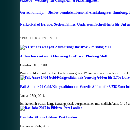
oklee.de - Webshop für Glasgärten & Flaschengärten
Gerlach und Fyr - Die Festvermittler, Personalvermittlung aus Hamburg, 
Narkotikal of Europe: Socken, Shirts, Underwear, Schreibhefte für Uni u
SPECIAL RECENT POSTS
A User has sent you 2 files using OneDrive - Phishing Müll
Oktober 18th, 2018
Post von Microsoft bedeutet selten was gutes. Wenn dann auch noch inoffiziell
Fail. Anno 1404 Gold/Königsedition mit Venedig Addon für 3,75€ Euro b
Januar 27th, 2018
Ich hatte mir schon lange (laaange) Zeit vorgenommen mal endlich Anno 1404 an
Das Jahr 2017 in Bildern. Part I online.
Dezember 29th, 2017