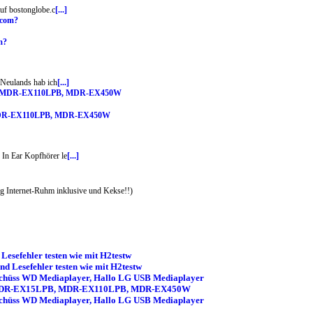
auf bostonglobe.c
[...]
m?
 Neulands hab ich
[...]
B, MDR-EX110LPB, MDR-EX450W
 In Ear Kopfhörer le
[...]
 Internet-Ruhm inklusive und Kekse!!)
esefehler testen wie mit H2testw
d Lesefehler testen wie mit H2testw
schüss WD Mediaplayer, Hallo LG USB Mediaplayer
Sony MDR-EX15LPB, MDR-EX110LPB, MDR-EX450W
schüss WD Mediaplayer, Hallo LG USB Mediaplayer