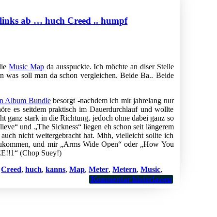
 links ab … huch Creed .. humpf
die
Music Map
da ausspuckte. Ich möchte an diser Stelle
ein was soll man da schon vergleichen. Beide Ba.. Beide
n Album Bundle
besorgt -nachdem ich mir jahrelang nur
höre es seitdem praktisch im Dauerdurchlauf und wollte
eht ganz stark in die Richtung, jedoch ohne dabei ganz so
elieve“ und „The Sickness“ liegen eh schon seit längerem
auch nicht weitergebracht hat. Mhh, vielleicht sollte ich
erzukommen, und mir „Arms Wide Open“ oder „How You
E!!1“ (Chop Suey!)
Creed
,
huch
,
kanns
,
Map
,
Meter
,
Metern
,
Music
,
Kommentar hinterlassen