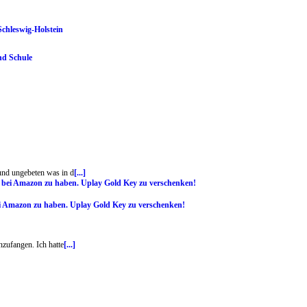
Schleswig-Holstein
nd Schule
 und ungebeten was in d
[...]
ei Amazon zu haben. Uplay Gold Key zu verschenken!
zufangen. Ich hatte
[...]