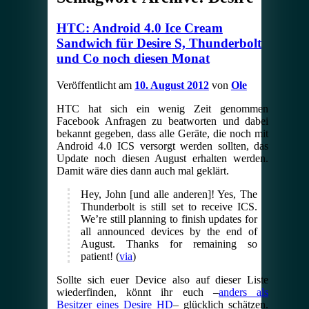
HTC: Android 4.0 Ice Cream
Sandwich für Desire S, Thunderbolt
und Co noch diesen Monat
Veröffentlicht am
10. August 2012
von
Ole
HTC hat sich ein wenig Zeit genommen
Facebook Anfragen zu beatworten und dabei
bekannt gegeben, dass alle Geräte, die noch mit
Android 4.0 ICS versorgt werden sollten, das
Update noch diesen August erhalten werden.
Damit wäre dies dann auch mal geklärt.
Hey, John [und alle anderen]! Yes, The
Thunderbolt is still set to receive ICS.
We’re still planning to finish updates for
all announced devices by the end of
August. Thanks for remaining so
patient! (
via
)
Sollte sich euer Device also auf dieser Liste
wiederfinden, könnt ihr euch –
anders als
Besitzer eines Desire HD
– glücklich schätzen.