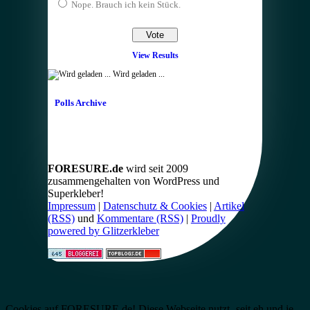
Nope. Brauch ich kein Stück.
View Results
Wird geladen ...
Polls Archive
FORESURE.de
wird seit 2009
zusammengehalten von WordPress und
Superkleber!
Impressum
|
Datenschutz & Cookies
|
Artikel
(RSS)
und
Kommentare (RSS)
|
Proudly
powered by Glitzerkleber
Cookies auf FORESURE.de! Diese Webseite nutzt -seit eh und je-