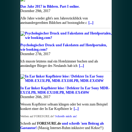
Das Jahr 2017 in Bildern. Part I online.
Dezember 29th, 2017
Alle Jahre wieder gibt's nen Jahresrückblick von
aneinandergereihten Bildchen auf bostonglobe.c
[...]
Psychologischer Druck und Fakedaten auf Hotelportalen,
wie booking.com?
Dezember 27th, 2017
Ich musste letztens mal ein Hotelzimmer buchen und als
anständiger Bürger des Neulands hab ich
[...]
In Ear linker Kopfhörer leise / Defekter In Ear Sony MDR-
EX15LPB, MDR-EX110LPB, MDR-EX450W
Dezember 26th, 2017
Wessen Kopfhörer seltsam klingen oder bei wem zum Beispiel
konkret einer der In Ear Kopfhörer le
[...]
Werben auf FORESURE.de?
Schreib mich an!
Schreib auf
FORESURE.de
und schreib 'nen Beitrag als
Gastautor!
(Massig Internet-Ruhm inklusive und Kekse!!)