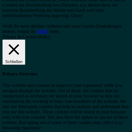
Cookies zur Bereitstellung von Diensten, u.a. dienen diese zur
besseren Bereitstellung der Inhalte und Euch wird eine
individualisierte Werbung angezeigt.
Okay!
Wollt Ihr mehr darüber erfahren oder eure Cookie-Einstellungen
ändern, erfahrt Ihr
HIER
mehr.
Privacy & Cookies Policy
Schließen
Privacy Overview
This website uses cookies to improve your experience while you
navigate through the website. Out of these, the cookies that are
categorized as necessary are stored on your browser as they are
essential for the working of basic functionalities of the website. We
also use third-party cookies that help us analyze and understand how
you use this website. These cookies will be stored in your browser
only with your consent. You also have the option to opt-out of these
cookies. But opting out of some of these cookies may affect your
browsing experience.