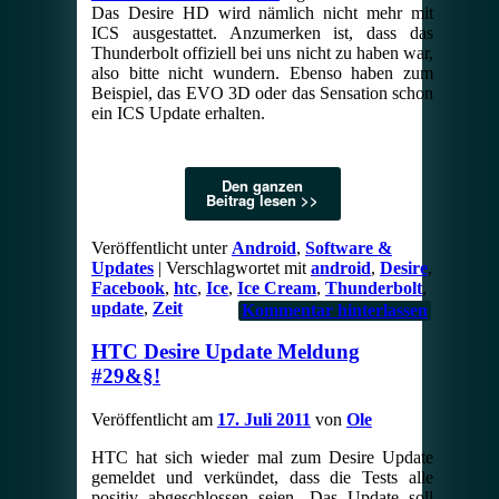
Das Desire HD wird nämlich nicht mehr mit
ICS ausgestattet. Anzumerken ist, dass das
Thunderbolt offiziell bei uns nicht zu haben war,
also bitte nicht wundern. Ebenso haben zum
Beispiel, das EVO 3D oder das Sensation schon
ein ICS Update erhalten.
Den ganzen
Beitrag lesen >>
Veröffentlicht unter
Android
,
Software &
Updates
|
Verschlagwortet mit
android
,
Desire
,
Facebook
,
htc
,
Ice
,
Ice Cream
,
Thunderbolt
,
update
,
Zeit
Kommentar hinterlassen
HTC Desire Update Meldung
#29&§!
Veröffentlicht am
17. Juli 2011
von
Ole
HTC hat sich wieder mal zum Desire Update
gemeldet und verkündet, dass die Tests alle
positiv abgeschlossen seien. Das Update soll