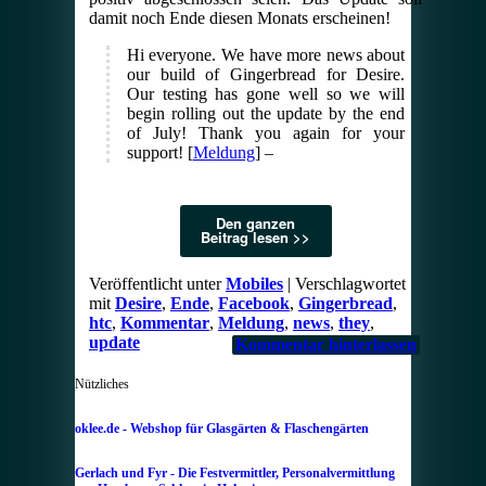
damit noch Ende diesen Monats erscheinen!
Hi everyone. We have more news about
our build of Gingerbread for Desire.
Our testing has gone well so we will
begin rolling out the update by the end
of July! Thank you again for your
support! [
Meldung
] –
Den ganzen
Beitrag lesen >>
Veröffentlicht unter
Mobiles
|
Verschlagwortet
mit
Desire
,
Ende
,
Facebook
,
Gingerbread
,
htc
,
Kommentar
,
Meldung
,
news
,
they
,
update
Kommentar hinterlassen
Nützliches
oklee.de - Webshop für Glasgärten & Flaschengärten
Gerlach und Fyr - Die Festvermittler, Personalvermittlung