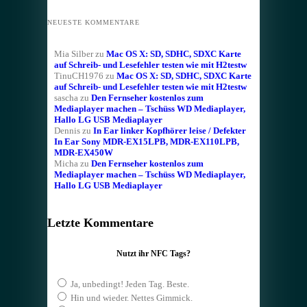
NEUESTE KOMMENTARE
Mia Silber
zu
Mac OS X: SD, SDHC, SDXC Karte
auf Schreib- und Lesefehler testen wie mit H2testw
TinuCH1976
zu
Mac OS X: SD, SDHC, SDXC Karte
auf Schreib- und Lesefehler testen wie mit H2testw
sascha
zu
Den Fernseher kostenlos zum
Mediaplayer machen – Tschüss WD Mediaplayer,
Hallo LG USB Mediaplayer
Dennis
zu
In Ear linker Kopfhörer leise / Defekter
In Ear Sony MDR-EX15LPB, MDR-EX110LPB,
MDR-EX450W
Micha
zu
Den Fernseher kostenlos zum
Mediaplayer machen – Tschüss WD Mediaplayer,
Hallo LG USB Mediaplayer
Letzte Kommentare
Nutzt ihr NFC Tags?
Ja, unbedingt! Jeden Tag. Beste.
Hin und wieder. Nettes Gimmick.