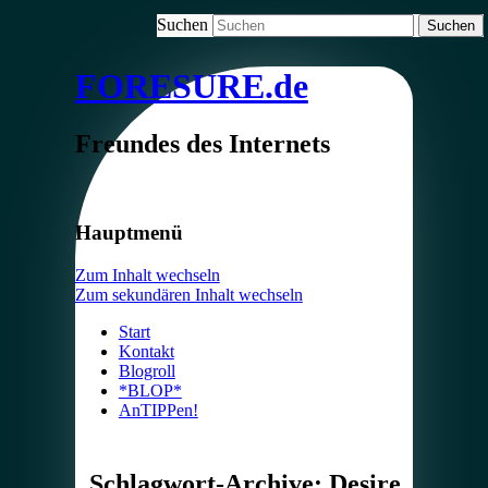
Suchen
FORESURE.de
Freundes des Internets
Hauptmenü
Zum Inhalt wechseln
Zum sekundären Inhalt wechseln
Start
Kontakt
Blogroll
*BLOP*
AnTIPPen!
Schlagwort-Archive:
Desire