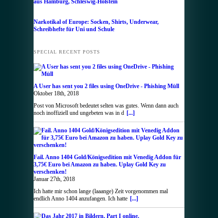
aus Hamburg, Schleswig-Holstein
Narkotikal of Europe: Socken, Shirts, Underwear,
Schreibhefte für Uni und Schule
SPECIAL RECENT POSTS
A User has sent you 2 files using OneDrive - Phishing Müll
Oktober 18th, 2018
Post von Microsoft bedeutet selten was gutes. Wenn dann auch
noch inoffiziell und ungebeten was in d
[...]
Fail. Anno 1404 Gold/Königsedition mit Venedig Addon für
3,75€ Euro bei Amazon zu haben. Uplay Gold Key zu
verschenken!
Januar 27th, 2018
Ich hatte mir schon lange (laaange) Zeit vorgenommen mal
endlich Anno 1404 anzufangen. Ich hatte
[...]