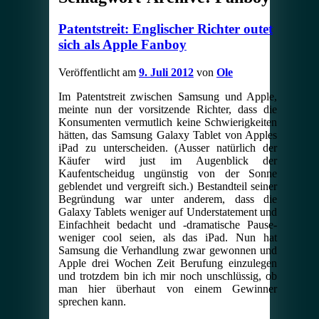
Patentstreit: Englischer Richter outet
sich als Apple Fanboy
Veröffentlicht am
9. Juli 2012
von
Ole
Im Patentstreit zwischen Samsung und Apple,
meinte nun der vorsitzende Richter, dass die
Konsumenten vermutlich keine Schwierigkeiten
hätten, das Samsung Galaxy Tablet von Apples
iPad zu unterscheiden. (Ausser natürlich der
Käufer wird just im Augenblick der
Kaufentscheidug ungünstig von der Sonne
geblendet und vergreift sich.) Bestandteil seiner
Begründung war unter anderem, dass die
Galaxy Tablets weniger auf Understatement und
Einfachheit bedacht und -dramatische Pause-
weniger cool seien, als das iPad. Nun hat
Samsung die Verhandlung zwar gewonnen und
Apple drei Wochen Zeit Berufung einzulegen
und trotzdem bin ich mir noch unschlüssig, ob
man hier überhaut von einem Gewinner
sprechen kann.