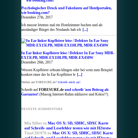
Psychologischer Druck und Fakedaten auf Hotelportalen,
wie booking.com?
Dezember 27th, 2017
Ich musste letztens mal ein Hotelzimmer buchen und als
anständiger Bürger des Neulands hab ich
[...]
In Ear linker Kopfhörer leise / Defekter In Ear Sony MDR-
EX15LPB, MDR-EX110LPB, MDR-EX450W
Dezember 26th, 2017
Wessen Kopfhörer seltsam klingen oder bei wem zum Beispiel
konkret einer der In Ear Kopfhörer le
[...]
Werben auf FORESURE.de?
Schreib mich an!
Schreib auf
FORESURE.de
und schreib 'nen Beitrag als
Gastautor!
(Massig Internet-Ruhm inklusive und Kekse!!)
NEUESTE KOMMENTARE
Mia Silber
zu
Mac OS X: SD, SDHC, SDXC Karte
auf Schreib- und Lesefehler testen wie mit H2testw
TinuCH1976
zu
Mac OS X: SD, SDHC, SDXC Karte
auf Schreib- und Lesefehler testen wie mit H2testw