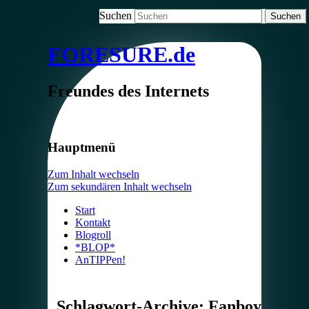
Suchen
FORESURE.de
Freundes des Internets
Hauptmenü
Zum Inhalt wechseln
Zum sekundären Inhalt wechseln
Start
Kontakt
Blogroll
*BLOP*
AnTIPPen!
Schlagwort-Archive:
Fanboy