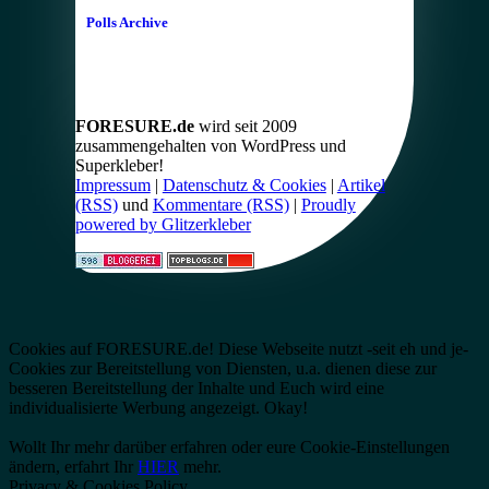
Polls Archive
FORESURE.de
wird seit 2009
zusammengehalten von WordPress und
Superkleber!
Impressum
|
Datenschutz & Cookies
|
Artikel
(RSS)
und
Kommentare (RSS)
|
Proudly
powered by Glitzerkleber
Cookies auf FORESURE.de! Diese Webseite nutzt -seit eh und je-
Cookies zur Bereitstellung von Diensten, u.a. dienen diese zur
besseren Bereitstellung der Inhalte und Euch wird eine
individualisierte Werbung angezeigt.
Okay!
Wollt Ihr mehr darüber erfahren oder eure Cookie-Einstellungen
ändern, erfahrt Ihr
HIER
mehr.
Privacy & Cookies Policy