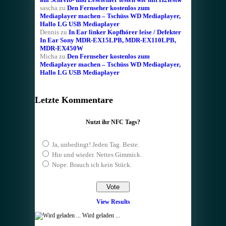
sascha
zu
Den Fernseher kostenlos zum
Mediaplayer machen – Tschüss WD Mediaplayer,
Hallo LG USB Mediaplayer
Dennis
zu
In Ear linker Kopfhörer leise / Defekter
In Ear Sony MDR-EX15LPB, MDR-EX110LPB,
MDR-EX450W
Micha
zu
Den Fernseher kostenlos zum
Mediaplayer machen – Tschüss WD Mediaplayer,
Hallo LG USB Mediaplayer
Letzte Kommentare
Nutzt ihr NFC Tags?
Ja, unbedingt! Jeden Tag. Beste.
Hin und wieder. Nettes Gimmick.
Nope. Brauch ich kein Stück.
View Results
Wird geladen ...