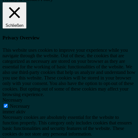
Schließen
Privacy Overview
This website uses cookies to improve your experience while you
navigate through the website. Out of these, the cookies that are
categorized as necessary are stored on your browser as they are
essential for the working of basic functionalities of the website. We
also use third-party cookies that help us analyze and understand how
you use this website. These cookies will be stored in your browser
only with your consent. You also have the option to opt-out of these
cookies. But opting out of some of these cookies may affect your
browsing experience.
Necessary
Necessary
immer aktiv
Necessary cookies are absolutely essential for the website to
function properly. This category only includes cookies that ensures
basic functionalities and security features of the website. These
cookies do not store any personal information.