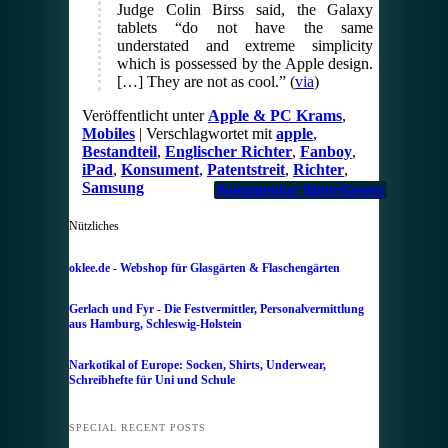
Judge Colin Birss said, the Galaxy
tablets “do not have the same
understated and extreme simplicity
which is possessed by the Apple design.
[…] They are not as cool.” (
via
)
Veröffentlicht unter
Apple & PC Krams
,
Mobiles
|
Verschlagwortet mit
apple
,
Bestandteil
,
Englischer Richter
,
Fanboy
,
iPad
,
Konsument
,
Patentstreit
,
Richter
,
Samsung
Kommentar hinterlassen
Nützliches
oklee.de - Webshop für Glasgärten & Flaschengärten
Gerlach und Fyr - Die Festvermittler, Personalvermittlung
aus Hamburg, Schleswig-Holstein
Narkotikal of Europe: Socken, Shirts, Underwear,
Schreibhefte für Uni und Schule
SPECIAL RECENT POSTS