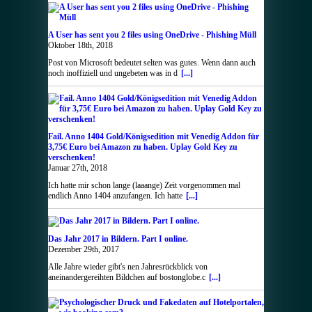
A User has sent you 2 files using OneDrive - Phishing Müll
Oktober 18th, 2018
Post von Microsoft bedeutet selten was gutes. Wenn dann auch
noch inoffiziell und ungebeten was in d
[...]
Fail. Anno 1404 Gold/Königsedition mit Venedig Addon für
3,75€ Euro bei Amazon zu haben. Uplay Gold Key zu
verschenken!
Januar 27th, 2018
Ich hatte mir schon lange (laaange) Zeit vorgenommen mal
endlich Anno 1404 anzufangen. Ich hatte
[...]
Das Jahr 2017 in Bildern. Part I online.
Dezember 29th, 2017
Alle Jahre wieder gibt's nen Jahresrückblick von
aneinandergereihten Bildchen auf bostonglobe.c
[...]