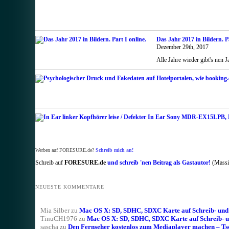
Das Jahr 2017 in Bildern. Pa
Dezember 29th, 2017
Alle Jahre wieder gibt's nen 
Werben auf FORESURE.de?
Schreib mich an!
Schreib auf
FORESURE.de
und schreib 'nen Beitrag als Gastautor!
(Massig
NEUESTE KOMMENTARE
Mia Silber
zu
Mac OS X: SD, SDHC, SDXC Karte auf Schreib- und L
TinuCH1976
zu
Mac OS X: SD, SDHC, SDXC Karte auf Schreib- un
sascha
zu
Den Fernseher kostenlos zum Mediaplayer machen – T