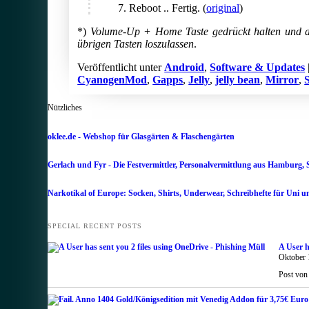
Reboot .. Fertig. (
original
)
*)
Volume-Up + Home Taste gedrückt halten und an
übrigen Tasten loszulassen
.
Veröffentlicht unter
Android
,
Software & Updates
CyanogenMod
,
Gapps
,
Jelly
,
jelly bean
,
Mirror
,
Nützliches
oklee.de - Webshop für Glasgärten & Flaschengärten
Gerlach und Fyr - Die Festvermittler, Personalvermittlung aus Hamburg, 
Narkotikal of Europe: Socken, Shirts, Underwear, Schreibhefte für Uni u
SPECIAL RECENT POSTS
A User h
Oktober 
Post von 