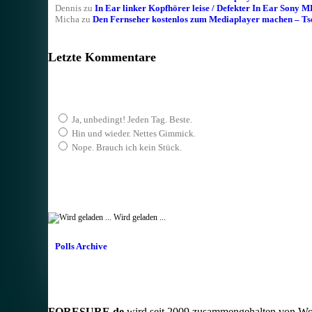
Dennis
zu
In Ear linker Kopfhörer leise / Defekter In Ear 
Micha
zu
Den Fernseher kostenlos zum Mediaplayer machen – T
Letzte Kommentare
Ja, unbedingt! Jeden Tag. Beste.
Hin und wieder. Nettes Gimmick.
Nope. Brauch ich kein Stück.
Wird geladen ...
Polls Archive
FORESURE.de
wird seit 2009 zusammengehalten von Wo