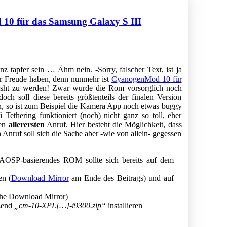
 10 für das Samsung Galaxy S III
nz tapfer sein … Ähm nein. -Sorry, falscher Text, ist ja
r Freude haben, denn nunmehr ist
CyanogenMod 10 für
lasht zu werden! Zwar wurde die Rom vorsorglich noch
och soll diese bereits größtenteils der finalen Version
n, so ist zum Beispiel die Kamera App noch etwas buggy
Tethering funktioniert (noch) nicht ganz so toll, eher
den
allerersten
Anruf. Hier besteht die Möglichkeit, dass
Anruf soll sich die Sache aber -wie von allein- gegessen
AOSP-basierendes ROM sollte sich bereits auf dem
en (
Download Mirror
am Ende des Beitrags) und auf
ehe Download Mirror)
eßend
„cm-10-XPL[…]-i9300.zip“
installieren