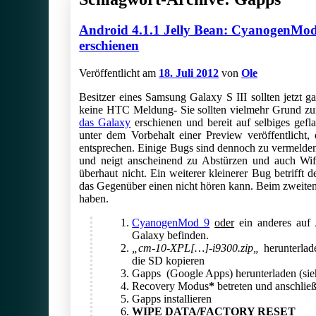
Android 4.1.1 Jelly Bean: CyanogenMod
erschienen
Veröffentlicht am
18. Juli 2012
von
Ole
Besitzer eines Samsung Galaxy S III sollten jetzt ga
keine HTC Meldung- Sie sollten vielmehr Grund zu
das Galaxy
erschienen und bereit auf selbiges gef
unter dem Vorbehalt einer Preview veröffentlicht, d
entsprechen. Einige Bugs sind dennoch zu vermelde
und neigt anscheinend zu Abstürzen und auch Wifi 
überhaut nicht. Ein weiterer kleinerer Bug betrifft 
das Gegenüber einen nicht hören kann. Beim zweiten 
haben.
CyanogenMod 9
oder
ein anderes auf 
Galaxy befinden.
„
cm-10-XPL[…]-i9300.zip
„
herunterlad
die SD kopieren
Gapps (Google Apps) herunterladen (si
Recovery Modus
*
betreten und anschli
Gapps installieren
WIPE DATA/FACTORY RESET