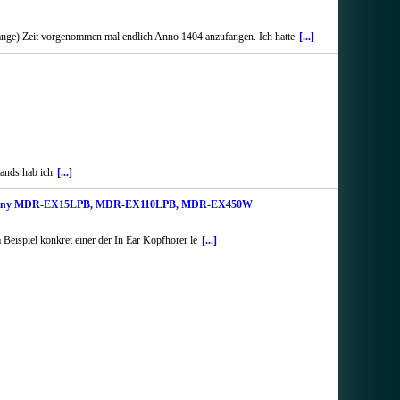
aaange) Zeit vorgenommen mal endlich Anno 1404 anzufangen. Ich hatte
[...]
ands hab ich
[...]
n Ear Sony MDR-EX15LPB, MDR-EX110LPB, MDR-EX450W
eispiel konkret einer der In Ear Kopfhörer le
[...]