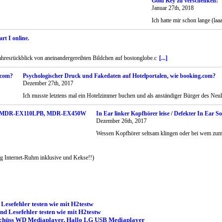
Gold Key zu verschenken!
Januar 27th, 2018
Ich hatte mir schon lange (l
rt I online.
Jahresrückblick von aneinandergereihten Bildchen auf bostonglobe.c
[...]
Psychologischer Druck und Fakedaten auf Hotelportalen, wie booking.com?
Dezember 27th, 2017
Ich musste letztens mal ein Hotelzimmer buchen und als anständiger Bürger des Neul
In Ear linker Kopfhörer leise / Defekter I
Dezember 26th, 2017
Wessen Kopfhörer seltsam klingen oder bei wem zum B
 Internet-Ruhm inklusive und Kekse!!)
esefehler testen wie mit H2testw
d Lesefehler testen wie mit H2testw
schüss WD Mediaplayer, Hallo LG USB Mediaplayer