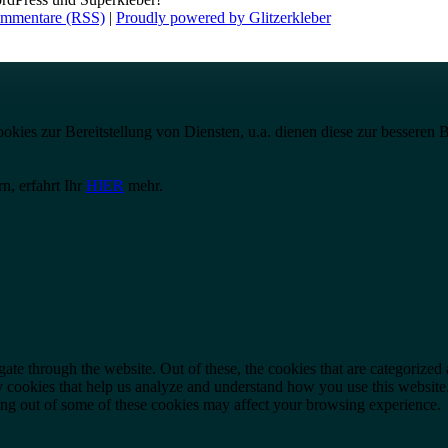
mmentare (RSS)
|
Proudly powered by Glitzerkleber
es zur Bereitstellung von Diensten, u.a. dienen diese zur besseren Ber
n, erfahrt Ihr
HIER
mehr.
e through the website. Out of these, the cookies that are categorized a
rty cookies that help us analyze and understand how you use this websit
ting out of some of these cookies may affect your browsing experience.