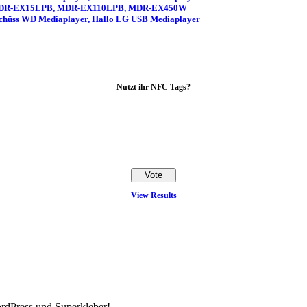
Sony MDR-EX15LPB, MDR-EX110LPB, MDR-EX450W
schüss WD Mediaplayer, Hallo LG USB Mediaplayer
Nutzt ihr NFC Tags?
View Results
rdPress und Superkleber!