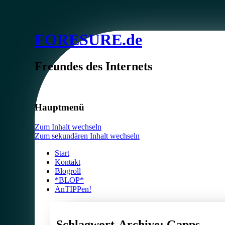
FORESURE.de
Freundes des Internets
Hauptmenü
Zum Inhalt wechseln
Zum sekundären Inhalt wechseln
Start
Kontakt
Blogroll
*BLOP*
AnTIPPen!
Schlagwort-Archive:
Gapps