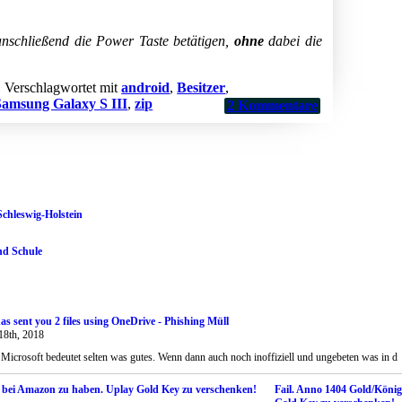
schließend die Power Taste betätigen,
ohne
dabei die
|
Verschlagwortet mit
android
,
Besitzer
,
Samsung Galaxy S III
,
zip
2
Kommentare
Schleswig-Holstein
nd Schule
as sent you 2 files using OneDrive - Phishing Müll
18th, 2018
Microsoft bedeutet selten was gutes. Wenn dann auch noch inoffiziell und ungebeten was in d
Fail. Anno 1404 Gold/König