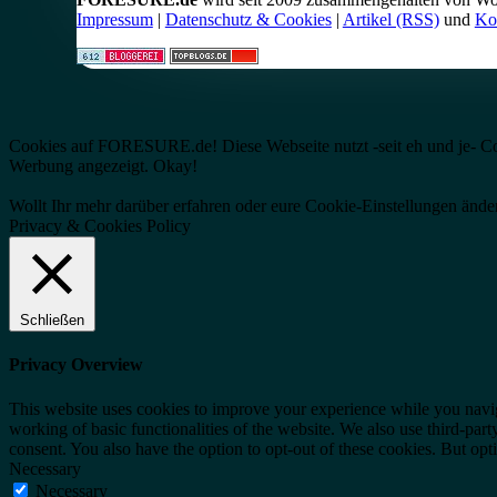
Impressum
|
Datenschutz & Cookies
|
Artikel (RSS)
und
Ko
Cookies auf FORESURE.de! Diese Webseite nutzt -seit eh und je- Cooki
Werbung angezeigt.
Okay!
Wollt Ihr mehr darüber erfahren oder eure Cookie-Einstellungen änder
Privacy & Cookies Policy
Schließen
Privacy Overview
This website uses cookies to improve your experience while you navigat
working of basic functionalities of the website. We also use third-pa
consent. You also have the option to opt-out of these cookies. But op
Necessary
Necessary