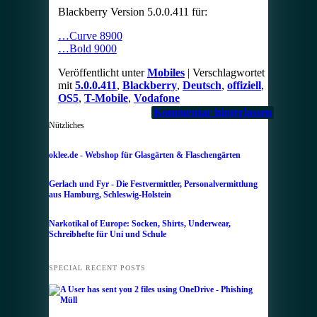
Blackberry Version 5.0.0.411 für:
…Curve 8900
…Bold 9000
Veröffentlicht unter
Mobiles
|
Verschlagwortet
mit
5.0.0.411
,
Blackberry
,
Deutsch
,
offiziell
,
OS5
,
T-Mobile
,
Vodafone
Kommentar hinterlassen
Nützliches
oklee.de - Webshop für Glasgärten & Flaschengärten
Gerlach und Fyr - Die Festvermittler, Personalvermittlung
aus Hamburg, Schleswig-Holstein
Narkotikal of Europe: Socken, Shirts, Underwear,
Schreibhefte für Uni und Schule
SPECIAL RECENT POSTS