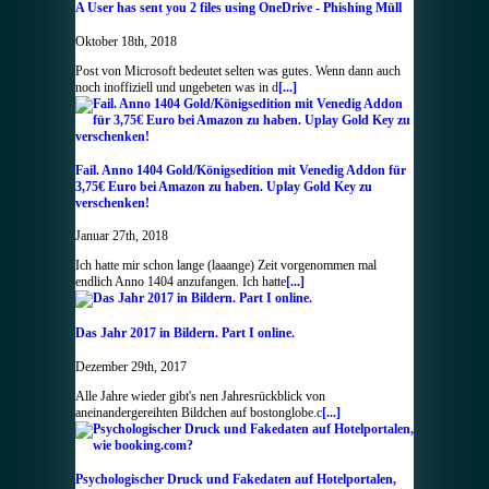
A User has sent you 2 files using OneDrive - Phishing Müll
Oktober 18th, 2018
Post von Microsoft bedeutet selten was gutes. Wenn dann auch
noch inoffiziell und ungebeten was in d
[...]
Fail. Anno 1404 Gold/Königsedition mit Venedig Addon für
3,75€ Euro bei Amazon zu haben. Uplay Gold Key zu
verschenken!
Januar 27th, 2018
Ich hatte mir schon lange (laaange) Zeit vorgenommen mal
endlich Anno 1404 anzufangen. Ich hatte
[...]
Das Jahr 2017 in Bildern. Part I online.
Dezember 29th, 2017
Alle Jahre wieder gibt's nen Jahresrückblick von
aneinandergereihten Bildchen auf bostonglobe.c
[...]
Psychologischer Druck und Fakedaten auf Hotelportalen,