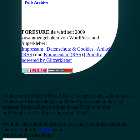
Polls Archive
FORESURE.de
wird seit 2009
zusammengehalten von WordPress und
Superkleber!
Impressum
|
Datenschutz & Cookies
|
Artikel
(RSS)
und
Kommentare (RSS)
|
Proudly
powered by Glitzerkleber
Cookies auf FORESURE.de! Diese Webseite nutzt -seit eh und je-
Cookies zur Bereitstellung von Diensten, u.a. dienen diese zur
besseren Bereitstellung der Inhalte und Euch wird eine
individualisierte Werbung angezeigt.
Okay!
Wollt Ihr mehr darüber erfahren oder eure Cookie-Einstellungen
ändern, erfahrt Ihr
HIER
mehr.
Privacy & Cookies Policy