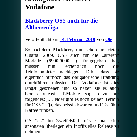
Vodafone
Blackberry OS5 auch für die
Altherrenliga
Veröffentlicht am
14. Februar 2010
von
Ole
So nachdem Blackberry nun schon im letzten
Quartal 2009, OS5 auch für die „älteren“
Modelle (8900,9000,…) freigegeben hat,
müssen nun letztendlich noch die
Telefonanbieter nachlegen. D.h., dass sie
eigentlich nurnoch das obligatorische Branding
durchführen müssten. Bei Vodafone ist dies
längst geschehen und so haben sie es auch
bereits releast. T-Mobile sagt dazu nur
folgendes: „…leider gibt es noch keinen Termin
für OS5.“ Tja, das heisst abwarten und
Tee
ähm
Kaffee trinken.
OS 5 // Im Zweifelsfall müsste man sich
ansonsten überlegen ein Inoffizielles Release zu
nehmen.