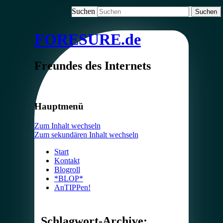
Suchen
FORESURE.de
Freundes des Internets
Hauptmenü
Zum Inhalt wechseln
Zum sekundären Inhalt wechseln
Start
Kontakt
Blogroll
*BLOP*
AnTIPPen!
Schlagwort-Archive: