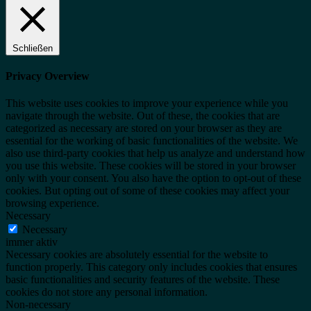
Schließen
Privacy Overview
This website uses cookies to improve your experience while you
navigate through the website. Out of these, the cookies that are
categorized as necessary are stored on your browser as they are
essential for the working of basic functionalities of the website. We
also use third-party cookies that help us analyze and understand how
you use this website. These cookies will be stored in your browser
only with your consent. You also have the option to opt-out of these
cookies. But opting out of some of these cookies may affect your
browsing experience.
Necessary
Necessary
immer aktiv
Necessary cookies are absolutely essential for the website to
function properly. This category only includes cookies that ensures
basic functionalities and security features of the website. These
cookies do not store any personal information.
Non-necessary