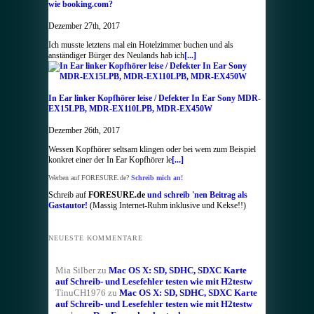
wie booking.com?
Dezember 27th, 2017
Ich musste letztens mal ein Hotelzimmer buchen und als
anständiger Bürger des Neulands hab ich
[...]
In Ear linker Kopfhörer leise / Defekter In Ear Sony MDR-
EX15LPB, MDR-EX110LPB, MDR-EX450W
Dezember 26th, 2017
Wessen Kopfhörer seltsam klingen oder bei wem zum Beispiel
konkret einer der In Ear Kopfhörer le
[...]
Werben auf FORESURE.de?
Schreib mich an!
Schreib auf
FORESURE.de
und schreib 'nen Beitrag als
Gastautor!
(Massig Internet-Ruhm inklusive und Kekse!!)
NEUESTE KOMMENTARE
Mia Silber
zu
Mac OS X: SD, SDHC, SDXC Karte
auf Schreib- und Lesefehler testen wie mit H2testw
TinuCH1976
zu
Mac OS X: SD, SDHC, SDXC Karte
auf Schreib- und Lesefehler testen wie mit H2testw