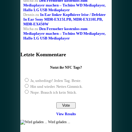
sascha
zu
Den Fernseher kostenlos zum
Mediaplayer machen – Tschüss WD Mediaplayer,
Hallo LG USB Mediaplayer
Dennis
zu
In Ear linker Kopfhörer leise / Defekter
In Ear Sony MDR-EX15LPB, MDR-EX110LPB,
MDR-EX450W
Micha
zu
Den Fernseher kostenlos zum
Mediaplayer machen – Tschüss WD Mediaplayer,
Hallo LG USB Mediaplayer
Letzte Kommentare
Nutzt ihr NFC Tags?
Ja, unbedingt! Jeden Tag. Beste.
Hin und wieder. Nettes Gimmick.
Nope. Brauch ich kein Stück.
View Results
Wird geladen ...