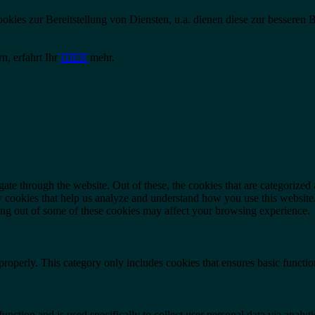
es zur Bereitstellung von Diensten, u.a. dienen diese zur besseren Ber
n, erfahrt Ihr
HIER
mehr.
e through the website. Out of these, the cookies that are categorized a
rty cookies that help us analyze and understand how you use this websit
ting out of some of these cookies may affect your browsing experience.
properly. This category only includes cookies that ensures basic functio
function and is used specifically to collect user personal data via anal