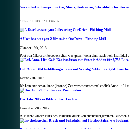
Narkotikal of Europe: Socken, Shirts, Underwear, Schreibhefte für Uni u
SPECIAL RECENT POSTS
A User has sent you 2 files using OneDrive - Phishing Müll
Oktober 18th, 2018
Post von Microsoft bedeutet selten was gutes. Wenn dann auch noch inoffiziell
Fail. Anno 1404 Gold/Königsedition mit Venedig Addon für 3,75€ Euro b
Januar 27th, 2018
Ich hatte mir schon lange (laaange) Zeit vorgenommen mal endlich Anno 1404 an
Das Jahr 2017 in Bildern. Part I online.
Dezember 29th, 2017
Alle Jahre wieder gibt's nen Jahresrückblick von aneinandergereihten Bildchen 