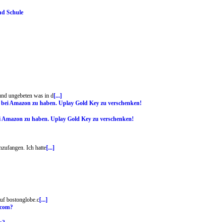
nd Schule
 und ungebeten was in d
[...]
ei Amazon zu haben. Uplay Gold Key zu verschenken!
zufangen. Ich hatte
[...]
auf bostonglobe.c
[...]