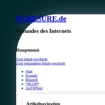
FORESURE.de
Freundes des Internets
Hauptmenü
Zum Inhalt wechseln
Zum sekundären Inhalt wechseln
Start
Kontakt
Blogroll
*BLOP*
AnTIPPen!
Artikelnavigation