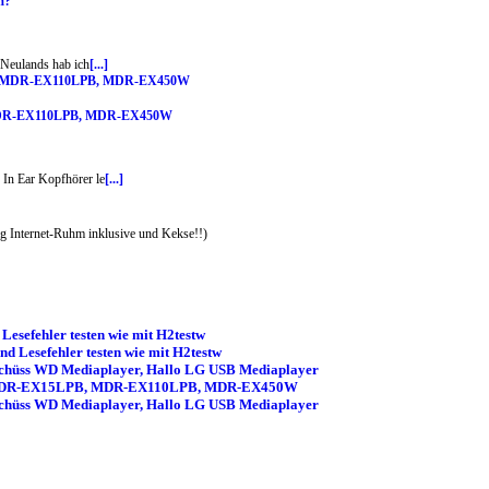
m?
 Neulands hab ich
[...]
B, MDR-EX110LPB, MDR-EX450W
 In Ear Kopfhörer le
[...]
 Internet-Ruhm inklusive und Kekse!!)
esefehler testen wie mit H2testw
d Lesefehler testen wie mit H2testw
schüss WD Mediaplayer, Hallo LG USB Mediaplayer
Sony MDR-EX15LPB, MDR-EX110LPB, MDR-EX450W
schüss WD Mediaplayer, Hallo LG USB Mediaplayer