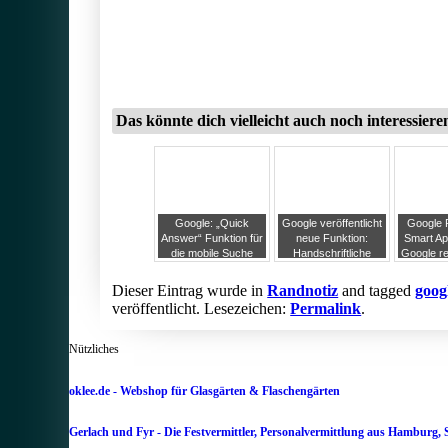
Das könnte dich vielleicht auch noch interessiere
Google: „Quick
Google veröffentlicht
Google P
Answer“ Funktion für
neue Funktion:
Smart Ap
die mobile Suche
Handschriftliche
Google re
Suche in mobilen
Datend
Browsern
durch in
Dieser Eintrag wurde in
Randnotiz
and tagged
goog
Up
veröffentlicht. Lesezeichen:
Permalink
.
Nützliches
oklee.de - Webshop für Glasgärten & Flaschengärten
Gerlach und Fyr - Die Festvermittler, Personalvermittlung aus Hamburg, 