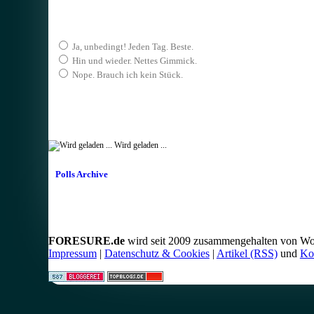
Ja, unbedingt! Jeden Tag. Beste.
Hin und wieder. Nettes Gimmick.
Nope. Brauch ich kein Stück.
Wird geladen ...
Polls Archive
FORESURE.de
wird seit 2009 zusammengehalten von Wo
Impressum
|
Datenschutz & Cookies
|
Artikel (RSS)
und
Ko