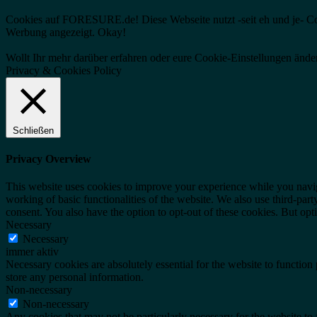
Cookies auf FORESURE.de! Diese Webseite nutzt -seit eh und je- Cooki
Werbung angezeigt.
Okay!
Wollt Ihr mehr darüber erfahren oder eure Cookie-Einstellungen änder
Privacy & Cookies Policy
Schließen
Privacy Overview
This website uses cookies to improve your experience while you navigat
working of basic functionalities of the website. We also use third-pa
consent. You also have the option to opt-out of these cookies. But op
Necessary
Necessary
immer aktiv
Necessary cookies are absolutely essential for the website to function 
store any personal information.
Non-necessary
Non-necessary
Any cookies that may not be particularly necessary for the website to 