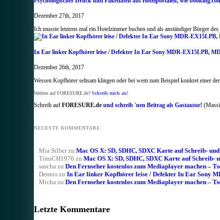
Psychologischer Druck und Fakedaten auf Hotelportalen, wie booking.co
Dezember 27th, 2017
Ich musste letztens mal ein Hotelzimmer buchen und als anständiger Bürger des
In Ear linker Kopfhörer leise / Defekter In Ear Sony MDR-EX15LP
Dezember 26th, 2017
Wessen Kopfhörer seltsam klingen oder bei wem zum Beispiel konkret einer der
Werben auf FORESURE.de?
Schreib mich an!
Schreib auf
FORESURE.de
und schreib 'nen Beitrag als Gastautor!
(Massig
NEUESTE KOMMENTARE
Mia Silber
zu
Mac OS X: SD, SDHC, SDXC Karte auf Schreib- und L
TinuCH1976
zu
Mac OS X: SD, SDHC, SDXC Karte auf Schreib- un
sascha
zu
Den Fernseher kostenlos zum Mediaplayer machen – T
Dennis
zu
In Ear linker Kopfhörer leise / Defekter In Ear 
Micha
zu
Den Fernseher kostenlos zum Mediaplayer machen – T
Letzte Kommentare