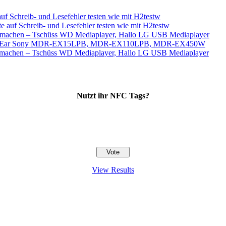
Schreib- und Lesefehler testen wie mit H2testw
f Schreib- und Lesefehler testen wie mit H2testw
r machen – Tschüss WD Mediaplayer, Hallo LG USB Mediaplayer
kter In Ear Sony MDR-EX15LPB, MDR-EX110LPB, MDR-EX450W
r machen – Tschüss WD Mediaplayer, Hallo LG USB Mediaplayer
Nutzt ihr NFC Tags?
View Results