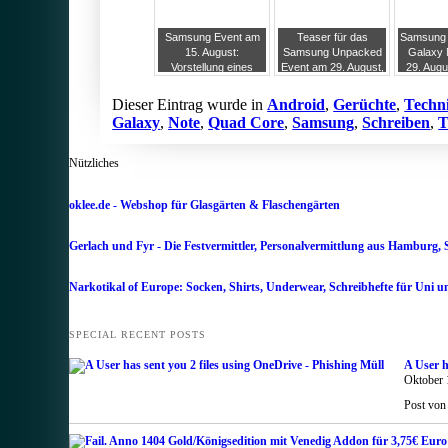
Samsung Event am
Teaser für das
Samsung s
15. August:
Samsung Unpacked
Galaxy 
Vorstellung eines
Event am 29. August,
29. Augus
neuen Galaxy Note?
Galaxy Note 2 und
vor, Sam
Jelly Bean für S3
noch K
Dieser Eintrag wurde in
Android
,
Gerüchte
,
Techn
spre
Galaxy
,
Note
,
Quad Core
,
Samsung
,
Schreiben
,
T
Per
Nützliches
oklee.de - Webshop für Glasgärten & Flaschengärten
Gerlach und Fyr - Die Festvermittler, Personalvermittlung aus Hamburg, 
Narkotikal of Europe: Socken, Shirts, Underwear, Schreibhefte für Uni u
SPECIAL RECENT POSTS
A User h
Oktober 
Post von 