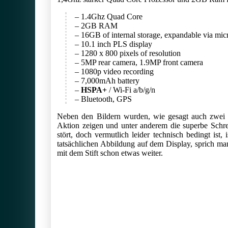
– 1.4Ghz Quad Core
– 2GB RAM
– 16GB of internal storage, expandable via mi
– 10.1 inch PLS display
– 1280 x 800 pixels of resolution
– 5MP rear camera, 1.9MP front camera
– 1080p video recording
– 7,000mAh battery
–
HSPA+
/ Wi-Fi a/b/g/n
– Bluetooth, GPS
Neben den Bildern wurden, wie gesagt auch zwei V
Aktion zeigen und unter anderem die superbe Schr
stört, doch vermutlich leider technisch bedingt ist
tatsächlichen Abbildung auf dem Display, sprich man
mit dem Stift schon etwas weiter.