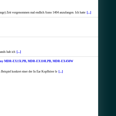
aaange) Zeit vorgenommen mal endlich Anno 1404 anzufangen. Ich hatte
[...]
ands hab ich
[...]
n Ear Sony MDR-EX15LPB, MDR-EX110LPB, MDR-EX450W
eispiel konkret einer der In Ear Kopfhörer le
[...]