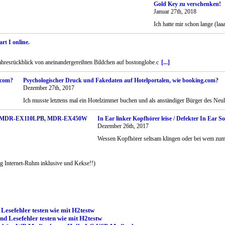
Gold Key zu verschenken!
Januar 27th, 2018
Ich hatte mir schon lange (l
rt I online.
Jahresrückblick von aneinandergereihten Bildchen auf bostonglobe.c
[...]
Psychologischer Druck und Fakedaten auf Hotelportalen, wie booking.com?
Dezember 27th, 2017
Ich musste letztens mal ein Hotelzimmer buchen und als anständiger Bürger des Neul
In Ear linker Kopfhörer leise / Defekter I
Dezember 26th, 2017
Wessen Kopfhörer seltsam klingen oder bei wem zum B
 Internet-Ruhm inklusive und Kekse!!)
esefehler testen wie mit H2testw
d Lesefehler testen wie mit H2testw