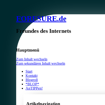
FORESURE.de
Freundes des Internets
Hauptmenü
Zum Inhalt wechseln
Zum sekundären Inhalt wechseln
Start
Kontakt
Blogroll
*BLOP*
AnTIPPen!
Artikelnavigation