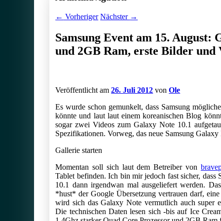
←
Vorheriger
Nächster
→
Samsung Event am 15. August: G
und 2GB Ram, erste Bilder und V
Veröffentlicht am
26. Juli 2012
von
Ole
Es wurde schon gemunkelt, dass Samsung mögliche
könnte und laut laut einem koreanischen Blog könnt
sogar zwei Videos zum Galaxy Note 10.1 aufgetau
Spezifikationen. Vorweg, das neue Samsung Galaxy N
Gallerie starten
Momentan soll sich laut dem Betreiber von
bravep
Tablet befinden. Ich bin mir jedoch fast sicher, da
10.1 dann irgendwan mal ausgeliefert werden. Das
*hust* der Google Übersetzung vertrauen darf, ein
wird sich das Galaxy Note vermutlich auch super
Die technischen Daten lesen sich -bis auf Ice Crea
1,4Ghz starker Quad Core Prozessor und 2GB Ram f