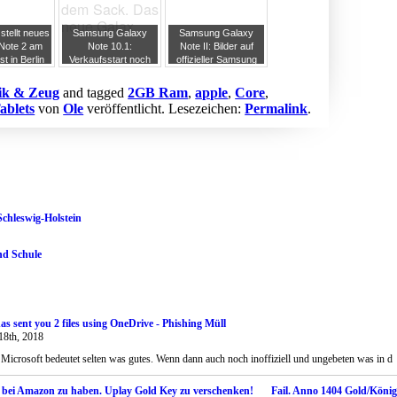
dem Sack. Das
neue Galax
tellt neues
Samsung Galaxy
Samsung Galaxy
Note 2 am
Note 10.1:
Note II: Bilder auf
t in Berlin
Verkaufsstart noch
offizieller Samsung
sung sucht
diesen Monat
Facebook-Seite
oreanisch
zeigen doch nicht
ik & Zeug
and tagged
2GB Ram
,
apple
,
Core
,
chendes
das Note II
ablets
von
Ole
veröffentlicht. Lesezeichen:
Permalink
.
sonal
Schleswig-Holstein
nd Schule
as sent you 2 files using OneDrive - Phishing Müll
18th, 2018
Microsoft bedeutet selten was gutes. Wenn dann auch noch inoffiziell und ungebeten was in d
Fail. Anno 1404 Gold/König