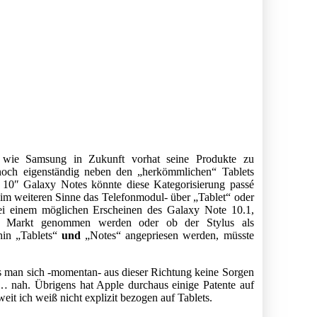
h, wie Samsung in Zukunft vorhat seine Produkte zu
noch eigenständig neben den „herkömmlichen“ Tablets
 10″ Galaxy Notes könnte diese Kategorisierung passé
im weiteren Sinne das Telefonmodul- über „Tablet“ oder
ei einem möglichen Erscheinen des Galaxy Note 10.1,
m Markt genommen werden oder ob der Stylus als
hin „Tablets“
und
„Notes“ angepriesen werden, müsste
ss man sich -momentan- aus dieser Richtung keine Sorgen
… nah. Übrigens hat Apple durchaus einige Patente auf
it ich weiß nicht explizit bezogen auf Tablets.