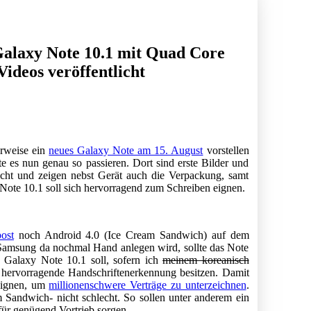
alaxy Note 10.1 mit Quad Core
ideos veröffentlicht
rweise ein
neues Galaxy Note am 15. August
vorstellen
e es nun genau so passieren. Dort sind erste Bilder und
cht und zeigen nebst Gerät auch die Verpackung, samt
ote 10.1 soll sich hervorragend zum Schreiben eignen.
ost
noch Android 4.0 (Ice Cream Sandwich) auf dem
ss Samsung da nochmal Hand anlegen wird, sollte das Note
 Galaxy Note 10.1 soll, sofern ich
meinem koreanisch
e hervorragende Handschriftenerkennung besitzen. Damit
 eignen, um
millionenschwere Verträge zu unterzeichnen
.
m Sandwich- nicht schlecht. So sollen unter anderem ein
ür genügend Vortrieb sorgen.