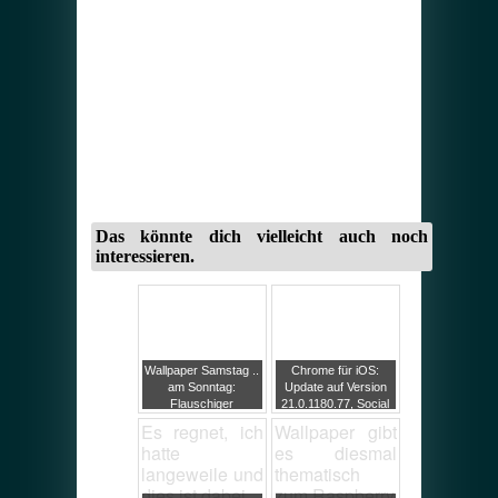
Das könnte dich vielleicht auch noch
interessieren.
Wallpaper Samstag ..
Chrome für iOS:
am Sonntag:
Update auf Version
Flauschiger
21.0.1180.77, Social
Gruselgraus
Sharing für
Es regnet, ich
Wallpaper gibt
Webseiten
hatte
es diesmal
langeweile und
thematisch
dies ist dabei
zum Raspberry