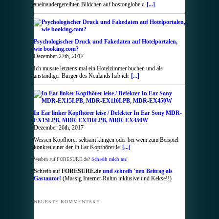
aneinandergereihten Bildchen auf bostonglobe.c
[...]
Psychologischer Druck und Fakedaten auf Hotelportalen,
wie booking.com?
Dezember 27th, 2017
Ich musste letztens mal ein Hotelzimmer buchen und als
anständiger Bürger des Neulands hab ich
[...]
In Ear linker Kopfhörer leise / Defekter In Ear Sony MDR-
EX15LPB, MDR-EX110LPB, MDR-EX450W
Dezember 26th, 2017
Wessen Kopfhörer seltsam klingen oder bei wem zum Beispiel
konkret einer der In Ear Kopfhörer le
[...]
Werben auf FORESURE.de?
Schreib mich an!
Schreib auf
FORESURE.de
und schreib 'nen Beitrag als
Gastautor!
(Massig Internet-Ruhm inklusive und Kekse!!)
NEUESTE KOMMENTARE