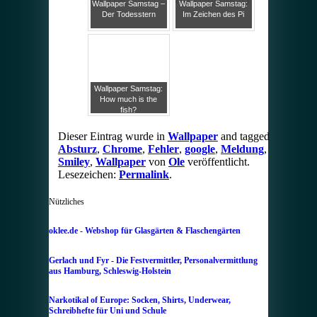
Wallpaper Samstag –
Wallpaper Samstag:
Der Todesstern
Im Zeichen des Pi
Wallpaper Samstag:
How much is the
fish?
Dieser Eintrag wurde in
Wallpaper
and tagged
Absturz
,
Chrome
,
Fehler
,
google
,
Meldung
,
Smiley
,
Wallpaper
von
Ole
veröffentlicht.
Lesezeichen:
Permalink
.
Nützliches
oklee.de - Webshop für Glasgärten & Flaschengärten
Gerlach und Fyr - Die Festvermittler, Personalvermittlung
aus Hamburg, Schleswig-Holstein
Narkotikal of Europe: Socken, Shirts, Underwear,
Schreibhefte für Uni und Schule