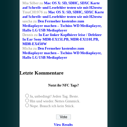
Mia Silber
zu
Mac OS X: SD, SDHC, SDXC Karte
auf Schreib- und Lesefehler testen wie mit H2testw
TinuCH1976
zu
Mac OS X: SD, SDHC, SDXC Karte
auf Schreib- und Lesefehler testen wie mit H2testw
sascha
zu
Den Fernseher kostenlos zum
Mediaplayer machen – Tschüss WD Mediaplayer,
Hallo LG USB Mediaplayer
Dennis
zu
In Ear linker Kopfhörer leise / Defekter
In Ear Sony MDR-EX15LPB, MDR-EX110LPB,
MDR-EX450W
Micha
zu
Den Fernseher kostenlos zum
Mediaplayer machen – Tschüss WD Mediaplayer,
Hallo LG USB Mediaplayer
Letzte Kommentare
Nutzt ihr NFC Tags?
Ja, unbedingt! Jeden Tag. Beste.
Hin und wieder. Nettes Gimmick.
Nope. Brauch ich kein Stück.
View Results