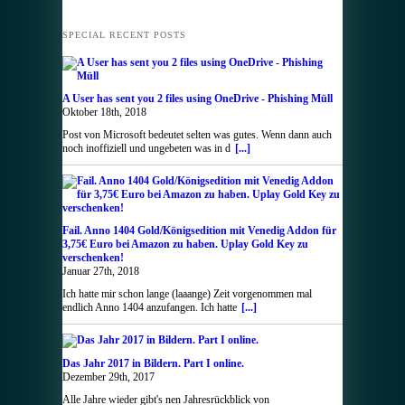
SPECIAL RECENT POSTS
A User has sent you 2 files using OneDrive - Phishing Müll
Oktober 18th, 2018
Post von Microsoft bedeutet selten was gutes. Wenn dann auch
noch inoffiziell und ungebeten was in d
[...]
Fail. Anno 1404 Gold/Königsedition mit Venedig Addon für
3,75€ Euro bei Amazon zu haben. Uplay Gold Key zu
verschenken!
Januar 27th, 2018
Ich hatte mir schon lange (laaange) Zeit vorgenommen mal
endlich Anno 1404 anzufangen. Ich hatte
[...]
Das Jahr 2017 in Bildern. Part I online.
Dezember 29th, 2017
Alle Jahre wieder gibt's nen Jahresrückblick von