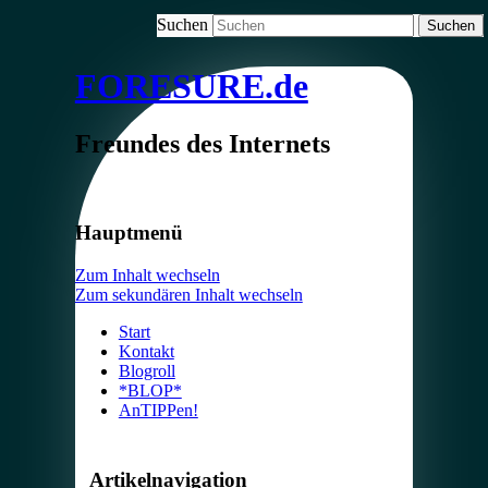
Suchen
FORESURE.de
Freundes des Internets
Hauptmenü
Zum Inhalt wechseln
Zum sekundären Inhalt wechseln
Start
Kontakt
Blogroll
*BLOP*
AnTIPPen!
Artikelnavigation