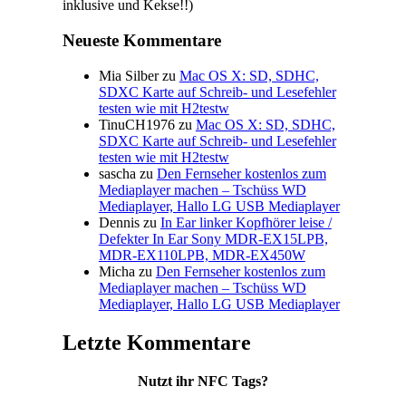
inklusive und Kekse!!)
Neueste Kommentare
Mia Silber
zu
Mac OS X: SD, SDHC,
SDXC Karte auf Schreib- und Lesefehler
testen wie mit H2testw
TinuCH1976
zu
Mac OS X: SD, SDHC,
SDXC Karte auf Schreib- und Lesefehler
testen wie mit H2testw
sascha
zu
Den Fernseher kostenlos zum
Mediaplayer machen – Tschüss WD
Mediaplayer, Hallo LG USB Mediaplayer
Dennis
zu
In Ear linker Kopfhörer leise /
Defekter In Ear Sony MDR-EX15LPB,
MDR-EX110LPB, MDR-EX450W
Micha
zu
Den Fernseher kostenlos zum
Mediaplayer machen – Tschüss WD
Mediaplayer, Hallo LG USB Mediaplayer
Letzte Kommentare
Nutzt ihr NFC Tags?