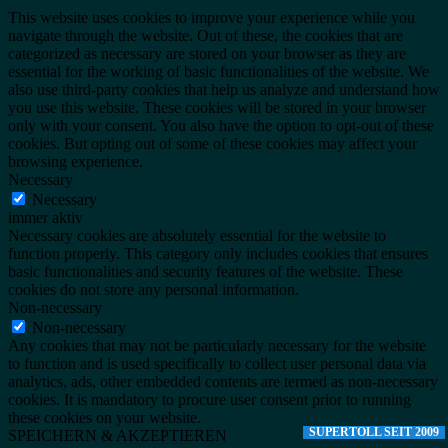
This website uses cookies to improve your experience while you
navigate through the website. Out of these, the cookies that are
categorized as necessary are stored on your browser as they are
essential for the working of basic functionalities of the website. We
also use third-party cookies that help us analyze and understand how
you use this website. These cookies will be stored in your browser
only with your consent. You also have the option to opt-out of these
cookies. But opting out of some of these cookies may affect your
browsing experience.
Necessary
Necessary
immer aktiv
Necessary cookies are absolutely essential for the website to
function properly. This category only includes cookies that ensures
basic functionalities and security features of the website. These
cookies do not store any personal information.
Non-necessary
Non-necessary
Any cookies that may not be particularly necessary for the website
to function and is used specifically to collect user personal data via
analytics, ads, other embedded contents are termed as non-necessary
cookies. It is mandatory to procure user consent prior to running
these cookies on your website.
SUPERTOLL SEIT 2009
SPEICHERN & AKZEPTIEREN