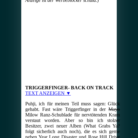
Anzeige ist der Werbeblocker schuld.
)
TRIGGERFINGER- BACK ON TRACK
TEXT ANZEIGEN ▼
Puhji, ich für meinen Teil muss sagen: Glück
gehabt. Fast wäre Triggerfinger in der
Mayo
Milow Ranz-Schublade für nervtötenden Kram
verstaut worden. Aber so bin ich stolzer
Besitzer, zwei neuer Alben (What Grabs Ya?
folgt sicherlich auch noch), die es sich gerne
neben Year Long Disaster und Rose Hill Drive