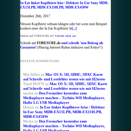
In Ear linker Kopfhörer leise / Defekter In Ear Sony MDR-
EX15LPB, MDR-EX110LPB, MDR-EX450W
Dezember 26th, 2017
Wessen Kopfhörer seltsam klingen oder bei wem zum Beispiel
konkret einer der In Ear Kopfhörer le
[...]
Werben auf FORESURE.de?
Schreib mich an!
Schreib auf
FORESURE.de
und schreib 'nen Beitrag als
Gastautor!
(Massig Internet-Ruhm inklusive und Kekse!!)
NEUESTE KOMMENTARE
Mia Silber
zu
Mac OS X: SD, SDHC, SDXC Karte
auf Schreib- und Lesefehler testen wie mit H2testw
TinuCH1976
zu
Mac OS X: SD, SDHC, SDXC Karte
auf Schreib- und Lesefehler testen wie mit H2testw
sascha
zu
Den Fernseher kostenlos zum
Mediaplayer machen – Tschüss WD Mediaplayer,
Hallo LG USB Mediaplayer
Dennis
zu
In Ear linker Kopfhörer leise / Defekter
In Ear Sony MDR-EX15LPB, MDR-EX110LPB,
MDR-EX450W
Micha
zu
Den Fernseher kostenlos zum
Mediaplayer machen – Tschüss WD Mediaplayer,
Hallo LG USB Mediaplayer