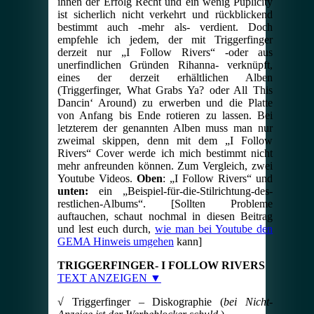
ihnen der Erfolg Recht und ein wenig Puplicity
ist sicherlich nicht verkehrt und rückblickend
bestimmt auch -mehr als- verdient. Doch
empfehle ich jedem, der mit Triggerfinger
derzeit nur „I Follow Rivers“ -oder aus
unerfindlichen Gründen Rihanna- verknüpft,
eines der derzeit erhältlichen Alben
(Triggerfinger, What Grabs Ya? oder All This
Dancin‘ Around) zu erwerben und die Platte
von Anfang bis Ende rotieren zu lassen. Bei
letzterem der genannten Alben muss man nur
zweimal skippen, denn mit dem „I Follow
Rivers“ Cover werde ich mich bestimmt nicht
mehr anfreunden können. Zum Vergleich, zwei
Youtube Videos.
Oben
: „I Follow Rivers“ und
unten:
ein „Beispiel-für-die-Stilrichtung-des-
restlichen-Albums“. [Sollten Probleme
auftauchen, schaut nochmal in diesen Beitrag
und lest euch durch,
wie man bei Youtube den
GEMA Hinweis umgehen
kann]
TRIGGERFINGER- I FOLLOW RIVERS
TEXT ANZEIGEN ▼
√ Triggerfinger – Diskographie (
bei Nicht-