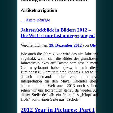
Artikelnavigation
←
Ältere Beiträge
Jahresrückblick in Bildern 2012 –
Die Welt ist nur fast untergegangen!
Veröffentlicht am
29. Dezember 2012
von
Ole
Wie auch die Jahre zuvor wird das alte Jahr erst
abgehakt, wenn sich die Bilder des grandiosen
Jahresrückblickes auf Boston.com fest in mein
Gehirn gebrannt haben (bzw. ich mir diese
zumindest zu Gemüte führen konnte). Und sollte
danach niemand mehr eine alternative
Interpretation für den Maya Kalender übrig
haben und die Welt auch 2013 noch stehen,
sehen wir uns hoffentlich genau da wieder. An
dieser Stelle deshalb ein feierliches „Klopf auf
Holz“ von meiner Seite aus! Tschöh!
2012 Year in Pictures: Part I