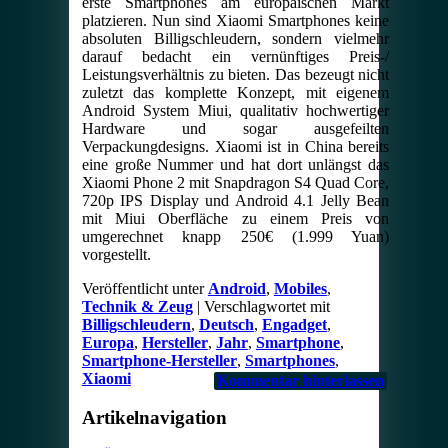
erste Smartphones am europäischen Markt
platzieren. Nun sind Xiaomi Smartphones keine
absoluten Billigschleudern, sondern vielmehr
darauf bedacht ein vernünftiges Preis-/
Leistungsverhältnis zu bieten. Das bezeugt nicht
zuletzt das komplette Konzept, mit eigenem
Android System Miui, qualitativ hochwertiger
Hardware und sogar ausgefeilten
Verpackungdesigns. Xiaomi ist in China bereits
eine große Nummer und hat dort unlängst das
Xiaomi Phone 2 mit Snapdragon S4 Quad Core,
720p IPS Display und Android 4.1 Jelly Bean
mit Miui Oberfläche zu einem Preis von
umgerechnet knapp 250€ (1.999 Yuan)
vorgestellt.
Veröffentlicht unter
Android
,
Mobiles
,
Technik & Zeug
|
Verschlagwortet mit
Billigschleudern
,
Deutsch
,
Engadget
,
Europa
,
Hersteller
,
Jahr
,
Smartphone
,
Smartphone-Hersteller
,
Smartphones
,
Xiaomi
Kommentar hinterlassen
Artikelnavigation