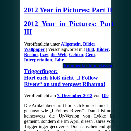
2012 Year in Pictures: Part II
2012 Year in Pictures: Part
III
Veröffentlicht unter
Allgemein
,
Bilder
,
Wallpaper
|
Verschlagwortet mit
Bild
,
Bilder
,
Boston
,
bzw
,
die Welt
,
Gehirn
,
Gem
,
Interpretation
,
Jahr
Kommentar hinterlassen
Triggerfinger:
Hört euch bloß nicht „I Follow
Rivers“ an und vergesst Rihanna!
Veröffentlicht am
7. Dezember 2012
von
Ole
Die Artikelüberschrift hört sich komisch an? Tja,
genauso wie „I Follow Rivers“. Damit ist nun
keineswegs die Ur-Version von Lykke Li
gemeint, sondern die im April diesen Jahres von
Triggerfinger gecoverte. Doch anscheinend gibt