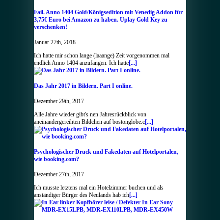
Fail. Anno 1404 Gold/Königsedition mit Venedig Addon für
3,75€ Euro bei Amazon zu haben. Uplay Gold Key zu
verschenken!
Januar 27th, 2018
Ich hatte mir schon lange (laaange) Zeit vorgenommen mal
endlich Anno 1404 anzufangen. Ich hatte
[...]
Das Jahr 2017 in Bildern. Part I online.
Dezember 29th, 2017
Alle Jahre wieder gibt's nen Jahresrückblick von
aneinandergereihten Bildchen auf bostonglobe.c
[...]
Psychologischer Druck und Fakedaten auf Hotelportalen,
wie booking.com?
Dezember 27th, 2017
Ich musste letztens mal ein Hotelzimmer buchen und als
anständiger Bürger des Neulands hab ich
[...]