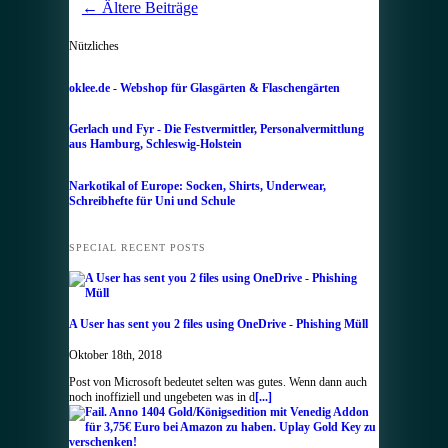
←
Ältere Beiträge
Nützliches
oklee.de - Webshop für Glasgärten & Flaschengärten
Gerlach und Fyr - Die Festvermittler, Personalvermittlung
aus Hamburg, Schleswig-Holstein
Narkotikal of Europe: Socken, Shirts, Underwear,
Schreibhefte für Uni und Schule
SPECIAL RECENT POSTS
A User has sent you 2 files using OneDrive - Phishing Müll
Oktober 18th, 2018
Post von Microsoft bedeutet selten was gutes. Wenn dann auch
noch inoffiziell und ungebeten was in d
[...]