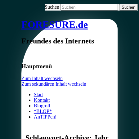
Suchen
FORESURE.de
Freundes des Internets
Hauptmenü
Zum Inhalt wechseln
Zum sekundären Inhalt wechseln
Start
Kontakt
Blogroll
*BLOP*
AnTIPPen!
Schlagwort-Archive:
Jahr