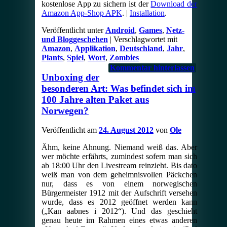
kostenlose App zu sichern ist der
Download der
Amazon App-Shop APK
. |
Installation
.
Veröffentlicht unter
Android
,
Games
,
Netz-
und Bloggeschehen
|
Verschlagwortet mit
Amazon
,
Applikation
,
Deutschland
,
Jahr
,
Plants
,
Spiel
,
Wort
,
Zombies
Kommentar hinterlassen
Unboxing der
besonderen Art: Was befindet sich im
100 Jahre alten Paket aus
Norwegen?
Veröffentlicht am
24. August 2012
von
Ole
Ähm, keine Ahnung. Niemand weiß das. Aber
wer möchte erfährts, zumindest sofern man sich
ab 18:00 Uhr den Livestream reinzieht. Bis dato
weiß man von dem geheimnisvollen Päckchen
nur, dass es von einem norwegischen
Bürgermeister 1912 mit der Aufschrift versehen
wurde, dass es 2012 geöffnet werden kann
(„Kan aabnes i 2012“). Und das geschieht
genau heute im Rahmen eines etwas anderen