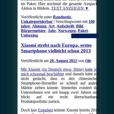
im Paket. Hier nochmal die gesamte Auspack-
Aktion in Bildern.
TEXT ANZEIGEN ▼
Veröffentlicht unter
Randnotiz
,
Unkategorisierbar
|
Verschlagwortet mit
100
jahre
,
Ahnung
,
Art
,
Aufschrift
,
Bild
,
Bürgermeister
,
Jahr
,
Norwegen
,
Paket
,
Unboxing
2
Kommentare
Xiaomi strebt nach Europa, erstes
Smartphone vielleicht schon 2013
Veröffentlicht am
20. August 2012
von
Ole
Mit Xiaomi (zu Deutsch etwa: Hirse) hatte ich
mich schonmal beschäftigt
und damals hätte ich
nicht gedacht, dass es den chinesischen
Smartphone-Hersteller so schnell auf andere
Märkte ziehen könnte. Immerhin existiert das
Unternehmen erst seit knapp zwei Jahren und
blickt auf ein recht überschaubares
Produktportfolio zurück.
Doch laut
Engadget
könnte Xiaomi bereits 2013