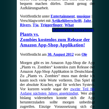
bequem machen dürfen. Damit genug der
Aufklärungsarbeit.
Veröffentlicht unter
Entertainment
,
musique
|
Verschlagwortet mit
Artikelüberschrift
,
Jahr
,
Rivers
,
Tja
,
Triggerfinger
,
What
Kommentar hinterlassen
Plants vs.
Zombies kostenlos zum Release der
Amazon App-Shop Applikation!
Veröffentlicht am
30. August 2012
von
Ole
Morgen gibt es im Amazon App-Shop die App
„Plants vs. Zombies“ kostenlos zum Release der
Amazon App-Shop Applikation in Deutschland.
Zu „Plants vs. Zombies“ muss man denke ich
kaum noch viele Worte verlieren. Das Spiel ist
der absolute Kracher, egal für welches System.
Vor kurzem wurde sogar der
zweite Teil für
Anfang nächsten Jahres angekündigt
. Wer also
bislang widerstehen konnte sich die App
herunterzuladen sollte morgen unbedingt
zugreifen. Einzige Voraussetzung sich die