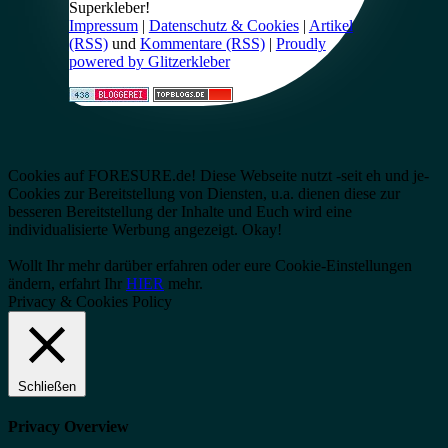
Superkleber!
Impressum
|
Datenschutz & Cookies
|
Artikel
(RSS)
und
Kommentare (RSS)
|
Proudly
powered by Glitzerkleber
Cookies auf FORESURE.de! Diese Webseite nutzt -seit eh und je-
Cookies zur Bereitstellung von Diensten, u.a. dienen diese zur
besseren Bereitstellung der Inhalte und Euch wird eine
individualisierte Werbung angezeigt.
Okay!
Wollt Ihr mehr darüber erfahren oder eure Cookie-Einstellungen
ändern, erfahrt Ihr
HIER
mehr.
Privacy & Cookies Policy
Schließen
Privacy Overview