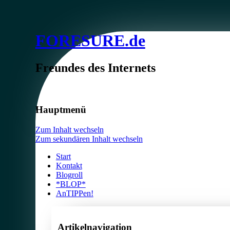
FORESURE.de
Freundes des Internets
Hauptmenü
Zum Inhalt wechseln
Zum sekundären Inhalt wechseln
Start
Kontakt
Blogroll
*BLOP*
AnTIPPen!
Artikelnavigation