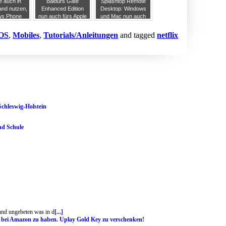
e auch in
Baldurs Gate
Splashtop Remote
and nutzen,
Enhanced Edition
Desktop: Windows
ws Phone
nun auch fürs Apple
und Mac nun auch
auf dem Weg
iPad 1 dank Update
via Windows 8 Tablet
auf 1.0.2012
steuern
iOS
,
Mobiles
,
Tutorials/Anleitungen
and tagged
netflix
Schleswig-Holstein
nd Schule
 und ungebeten was in d
[...]