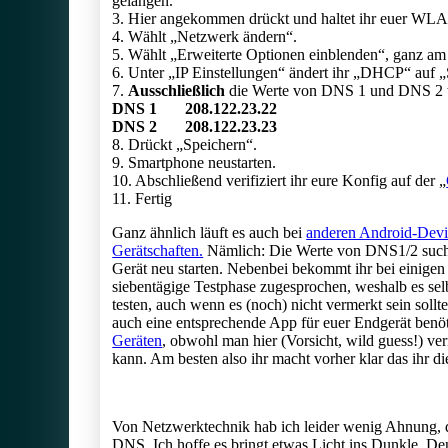
gelangen.
3. Hier angekommen drückt und haltet ihr euer WLA
4. Wählt „Netzwerk ändern“.
5. Wählt „Erweiterte Optionen einblenden“, ganz am
6. Unter „IP Einstellungen“ ändert ihr „DHCP“ auf „
7.
Ausschließlich
die Werte von DNS 1 und DNS 2 w
DNS 1 208.122.23.22
DNS 2 208.122.23.23
8. Drückt „Speichern“.
9. Smartphone neustarten.
10. Abschließend verifiziert ihr eure Konfig auf der „
11. Fertig
Ganz ähnlich läuft es auch bei
anderen Android-Devi
Gerätschaften.
Nämlich: Die Werte von DNS1/2 suche
Gerät neu starten. Nebenbei bekommt ihr bei einigen
siebentägige Testphase zugesprochen, weshalb es selb
testen, auch wenn es (noch) nicht vermerkt sein sollt
auch eine entsprechende App für euer Endgerät benöt
Geräten
, obwohl man hier (Vorsicht, wild guess!) ve
kann. Am besten also ihr macht vorher klar das ihr d
Von Netzwerktechnik hab ich leider wenig Ahnung, 
DNS. Ich hoffe es bringt etwas Licht ins Dunkle. De