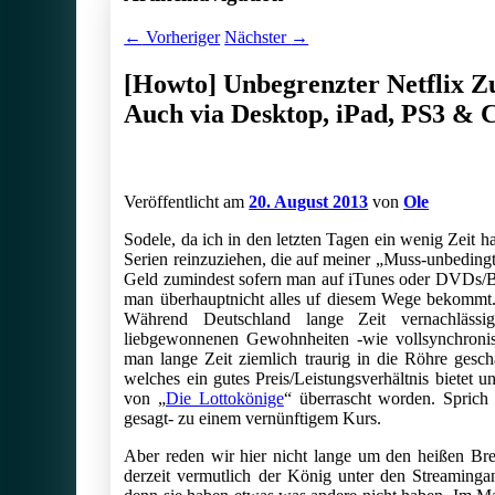
←
Vorheriger
Nächster
→
[Howto] Unbegrenzter Netflix Z
Auch via Desktop, iPad, PS3 & 
Veröffentlicht am
20. August 2013
von
Ole
Sodele, da ich in den letzten Tagen ein wenig Zeit ha
Serien reinzuziehen, die auf meiner „Muss-unbedingt
Geld zumindest sofern man auf iTunes oder DVDs/B
man überhauptnicht alles uf diesem Wege bekommt. 
Während Deutschland lange Zeit vernachläss
liebgewonnenen Gewohnheiten -wie vollsynchronis
man lange Zeit ziemlich traurig in die Röhre gescha
welches ein gutes Preis/Leistungsverhältnis bietet 
von „
Die Lottokönige
“ überrascht worden. Sprich
gesagt- zu einem vernünftigem Kurs.
Aber reden wir hier nicht lange um den heißen Brei 
derzeit vermutlich der König unter den Streaminga