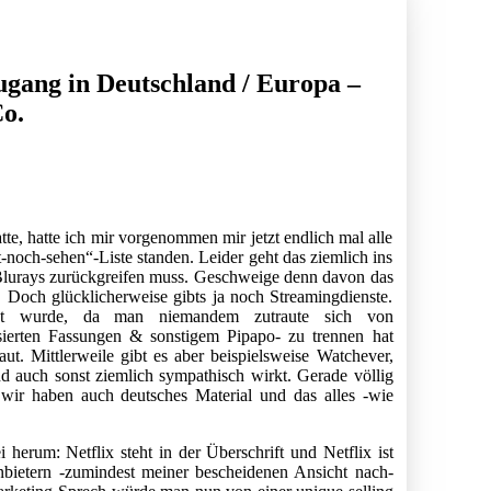
ugang in Deutschland / Europa –
Co.
tte, hatte ich mir vorgenommen mir jetzt endlich mal alle
-noch-sehen“-Liste standen. Leider geht das ziemlich ins
lurays zurückgreifen muss. Geschweige denn davon das
Doch glücklicherweise gibts ja noch Streamingdienste.
igt wurde, da man niemandem zutraute sich von
ierten Fassungen & sonstigem Pipapo- zu trennen hat
ut. Mittlerweile gibt es aber beispielsweise Watchever,
und auch sonst ziemlich sympathisch wirkt. Gerade völlig
 wir haben auch deutsches Material und das alles -wie
herum: Netflix steht in der Überschrift und Netflix ist
nbietern -zumindest meiner bescheidenen Ansicht nach-