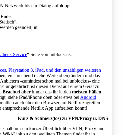
N Netzwerk bis ein Dialog aufploppt.
 Ende.
Statisch“.
erden geändert, in:
Check Service
“ Seite von unblock-us.
ces
,
Playstation 3
,
iPad
,
und den unzähligen weiteren
n, entsprechend (siehe Werte oben) ändern und das
 Anbietern -zumindest schon mal bei unblockus- eine
st ungefährlich ist diesen Dienst auf eurem Gerät zu
e.
Beachtet aber
immer das ihr in den
meisten Fällen
igt -siehe iPad/iPhone oben oder etwa bei
Android
rmutlich auch über den Browser auf Netflix zugreifen
ie entsprechende Netflix App auftreiben könnt!
Kurz & Schmerz(los) zu VPN/Proxy u. DNS
deshalb nur ein kurzer Überblick über VPN, Proxy und
n Wiki-Link zu den jweiligen Themen findet ihr in