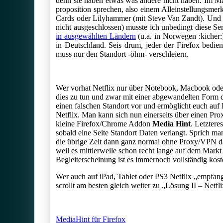
denn sie haben etwas was andere nicht haben. Im M
proposition sprechen, also einem Alleinstellungsmer
Cards oder Lilyhammer (mit Steve Van Zandt). Und 
nicht ausgeschlossen) musste ich unbedingt diese Ser
in ausgewählten Ländern
(u.a. in Norwegen :kicher:
in Deutschland. Seis drum, jeder der Firefox bedien
muss nur den Standort -öhm- verschleiern.
Wer vorhat Netflix nur über Notebook, Macbook oder
dies zu tun und zwar mit einer abgewandelten Form 
einen falschen Standort vor und ermöglicht euch auf D
Netflix. Man kann sich nun einerseits über einen Pro
kleine Firefox/Chrome Addon
Media Hint
. Letztere
sobald eine Seite Standort Daten verlangt. Sprich ma
die übrige Zeit dann ganz normal ohne Proxy/VPN d
weil es mittlerweile schon recht lange auf dem Markt i
Begleiterscheinung ist es immernoch vollständig kos
Wer auch auf iPad, Tablet oder PS3 Netflix „empfa
scrollt am besten gleich weiter zu „Lösung II – Netfl
MediaHint für Firefox