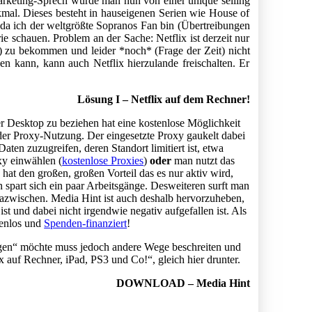
arketing-Sprech würde man nun von einer unique selling
kmal. Dieses besteht in hauseigenen Serien wie House of
da ich der weltgrößte Sopranos Fan bin (Übertreibungen
ie schauen. Problem an der Sache: Netflix ist derzeit nur
) zu bekommen und leider *noch* (Frage der Zeit) nicht
en kann, kann auch Netflix hierzulande freischalten. Er
Lösung I – Netflix auf dem Rechner!
 Desktop zu beziehen hat eine kostenlose Möglichkeit
der Proxy-Nutzung. Der eingesetzte Proxy gaukelt dabei
aten zuzugreifen, deren Standort limitiert ist, etwa
xy einwählen (
kostenlose Proxies
)
oder
man nutzt das
s hat den großen, großen Vorteil das es nur aktiv wird,
n spart sich ein paar Arbeitsgänge. Desweiteren surft man
azwischen. Media Hint ist auch deshalb hervorzuheben,
st und dabei nicht irgendwie negativ aufgefallen ist. Als
tenlos und
Spenden-finanziert
!
ngen“ möchte muss jedoch andere Wege beschreiten und
ix auf Rechner, iPad, PS3 und Co!“, gleich hier drunter.
DOWNLOAD – Media Hint