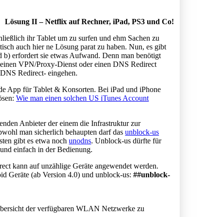
Lösung II – Netflix auf Rechner, iPad, PS3 und Co!
ießlich ihr Tablet um zu surfen und ehm Sachen zu
stisch auch hier ne Lösung parat zu haben. Nun, es gibt
nd b) erfordert sie etwas Aufwand. Denn man benötigt
r einen VPN/Proxy-Dienst oder einen DNS Redirect
en DNS Redirect- eingehen.
de App für Tablet & Konsorten. Bei iPad und iPhone
ösen:
Wie man einen solchen US iTunes Account
nden Anbieter der einem die Infrastruktur zur
obwohl man sicherlich behaupten darf das
unblock-us
sten gibt es etwa noch
unodns
. Unblock-us dürfte für
t und einfach in der Bedienung.
rect kann auf unzählige Geräte angewendet werden.
id Geräte (ab Version 4.0) und unblock-us:
##unblock-
Übersicht der verfügbaren WLAN Netzwerke zu