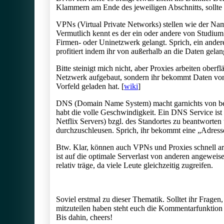
Klammern am Ende des jeweiligen Abschnitts, sollte 
VPNs (Virtual Private Networks) stellen wie der Name
Vermutlich kennt es der ein oder andere von Studi
Firmen- oder Uninetzwerk gelangt. Sprich, ein andere
profitiert indem ihr von außerhalb an die Daten gel
Bitte steinigt mich nicht, aber Proxies arbeiten oberf
Netzwerk aufgebaut, sondern ihr bekommt Daten von 
Vorfeld geladen hat. [
wiki
]
DNS (Domain Name System) macht garnichts von beid
habt die volle Geschwindigkeit. Ein DNS Service ist 
Netflix Servers) bzgl. des Standortes zu beantworte
durchzuschleusen. Sprich, ihr bekommt eine „Adresse“
Btw. Klar, können auch VPNs und Proxies schnell ar
ist auf die optimale Serverlast von anderen angewei
relativ träge, da viele Leute gleichzeitig zugreifen.
Soviel erstmal zu dieser Thematik. Solltet ihr Frag
mitzuteilen haben steht euch die Kommentarfunktion 
Bis dahin, cheers!