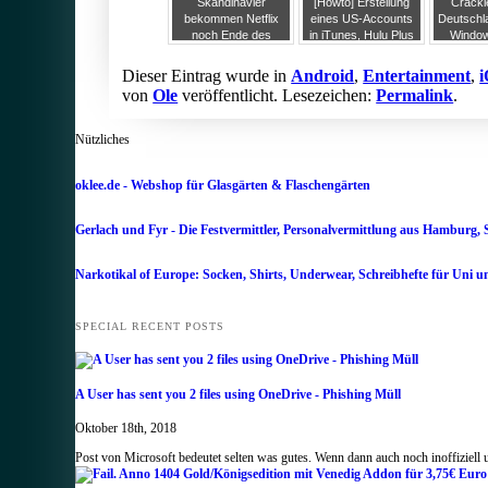
Skandinavier
[Howto] Erstellung
Crackl
bekommen Netflix
eines US-Accounts
Deutschl
noch Ende des
in iTunes, Hulu Plus
Windo
Jahres, das übrige
Inhalte auch in
Version 
Europa muss warten
Deutschland
Dieser Eintrag wurde in
Android
,
Entertainment
,
„empfangen“
von
Ole
veröffentlicht. Lesezeichen:
Permalink
.
Nützliches
oklee.de - Webshop für Glasgärten & Flaschengärten
Gerlach und Fyr - Die Festvermittler, Personalvermittlung aus Hamburg, 
Narkotikal of Europe: Socken, Shirts, Underwear, Schreibhefte für Uni u
SPECIAL RECENT POSTS
A User has sent you 2 files using OneDrive - Phishing Müll
Oktober 18th, 2018
Post von Microsoft bedeutet selten was gutes. Wenn dann auch noch inoffiziell