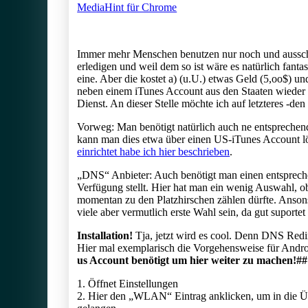
MediaHint für Chrome
Immer mehr Menschen benutzen nur noch und ausschl
erledigen und weil dem so ist wäre es natürlich fanta
eine. Aber die kostet a) (u.U.) etwas Geld (5,oo$) u
neben einem iTunes Account aus den Staaten wiede
Dienst. An dieser Stelle möchte ich auf letzteres -d
Vorweg: Man benötigt natürlich auch ne entsprechen
kann man dies etwa über einen US-iTunes Account l
einrichtet habe ich hier beschrieben
.
„DNS“ Anbieter: Auch benötigt man einen entspreche
Verfügung stellt. Hier hat man ein wenig Auswahl, 
momentan zu den Platzhirschen zählen dürfte. Anson
viele aber vermutlich erste Wahl sein, da gut suporte
Installation!
Tja, jetzt wird es cool. Denn DNS Redi
Hier mal exemplarisch die Vorgehensweise für Andro
us Account benötigt um hier weiter zu machen!##
1. Öffnet Einstellungen
2. Hier den „WLAN“ Eintrag anklicken, um in die 