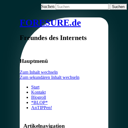
Suchen
FORESURE.de
Freundes des Internets
Hauptmenü
Zum Inhalt wechseln
Zum sekundären Inhalt wechseln
Start
Kontakt
Blogroll
*BLOP*
AnTIPPen!
Artikelnavigation