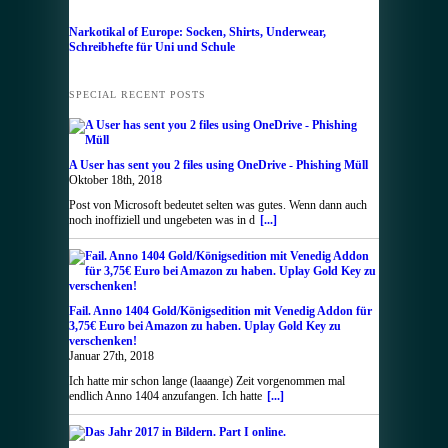
Narkotikal of Europe: Socken, Shirts, Underwear,
Schreibhefte für Uni und Schule
SPECIAL RECENT POSTS
A User has sent you 2 files using OneDrive - Phishing Müll
Oktober 18th, 2018
Post von Microsoft bedeutet selten was gutes. Wenn dann auch
noch inoffiziell und ungebeten was in d
[...]
Fail. Anno 1404 Gold/Königsedition mit Venedig Addon für
3,75€ Euro bei Amazon zu haben. Uplay Gold Key zu
verschenken!
Januar 27th, 2018
Ich hatte mir schon lange (laaange) Zeit vorgenommen mal
endlich Anno 1404 anzufangen. Ich hatte
[...]