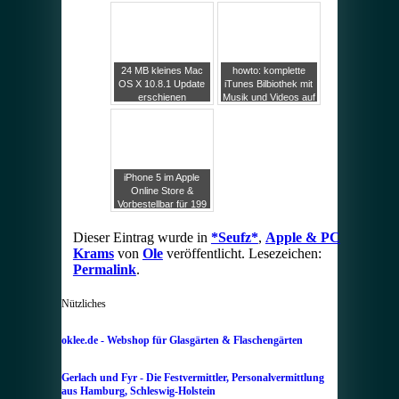
und 64GB OCZ
vom Update
Vertex
ausgeschlossen
werden
24 MB kleines Mac
howto: komplette
OS X 10.8.1 Update
iTunes Bilbiothek mit
erschienen
Musik und Videos auf
andere (externe)
Festplatte
verschieben
iPhone 5 im Apple
Online Store &
Vorbestellbar für 199
US-$, Technische
Daten des iPhone 5
Dieser Eintrag wurde in
*Seufz*
,
Apple & PC
im Überblick
Krams
von
Ole
veröffentlicht. Lesezeichen:
Permalink
.
Nützliches
oklee.de - Webshop für Glasgärten & Flaschengärten
Gerlach und Fyr - Die Festvermittler, Personalvermittlung
aus Hamburg, Schleswig-Holstein