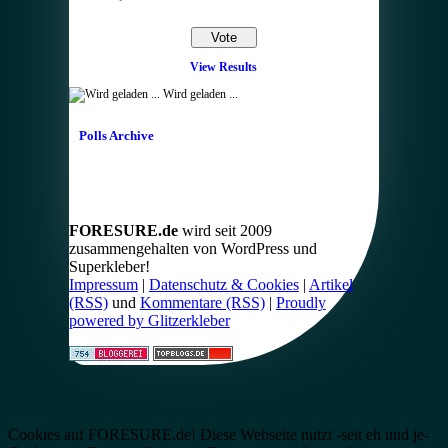
View Results
Wird geladen ...
Polls Archive
FORESURE.de
wird seit 2009
zusammengehalten von WordPress und
Superkleber!
Impressum
|
Datenschutz & Cookies
|
Artikel
(RSS)
und
Kommentare (RSS)
|
Proudly
powered by Glitzerkleber
Cookies auf FORESURE.de! Diese Webseite nutzt -seit eh und je-