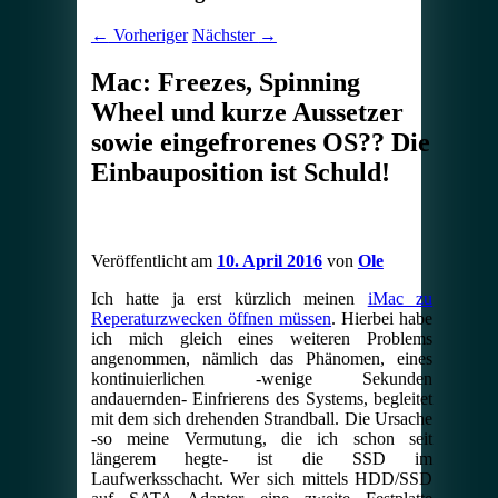
←
Vorheriger
Nächster
→
Mac: Freezes, Spinning
Wheel und kurze Aussetzer
sowie eingefrorenes OS?? Die
Einbauposition ist Schuld!
Veröffentlicht am
10. April 2016
von
Ole
Ich hatte ja erst kürzlich meinen
iMac zu
Reperaturzwecken öffnen müssen
. Hierbei habe
ich mich gleich eines weiteren Problems
angenommen, nämlich das Phänomen, eines
kontinuierlichen -wenige Sekunden
andauernden- Einfrierens des Systems, begleitet
mit dem sich drehenden Strandball. Die Ursache
-so meine Vermutung, die ich schon seit
längerem hegte- ist die SSD im
Laufwerksschacht. Wer sich mittels HDD/SSD