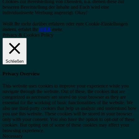
Cookies zur Bereitstellung von Diensten, u.a. dienen diese zur
besseren Bereitstellung der Inhalte und Euch wird eine
individualisierte Werbung angezeigt.
Okay!
Wollt Ihr mehr darüber erfahren oder eure Cookie-Einstellungen
ändern, erfahrt Ihr
HIER
mehr.
Privacy & Cookies Policy
Schließen
Privacy Overview
This website uses cookies to improve your experience while you
navigate through the website. Out of these, the cookies that are
categorized as necessary are stored on your browser as they are
essential for the working of basic functionalities of the website. We
also use third-party cookies that help us analyze and understand how
you use this website. These cookies will be stored in your browser
only with your consent. You also have the option to opt-out of these
cookies. But opting out of some of these cookies may affect your
browsing experience.
Necessary