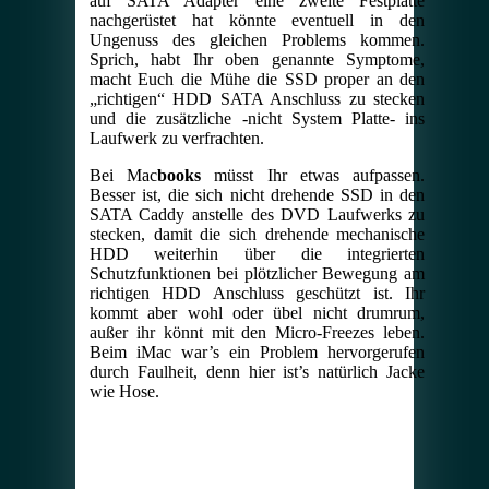
auf SATA Adapter eine zweite Festplatte
nachgerüstet hat könnte eventuell in den
Ungenuss des gleichen Problems kommen.
Sprich, habt Ihr oben genannte Symptome,
macht Euch die Mühe die SSD proper an den
„richtigen“ HDD SATA Anschluss zu stecken
und die zusätzliche -nicht System Platte- ins
Laufwerk zu verfrachten.
Bei Mac
books
müsst Ihr etwas aufpassen.
Besser ist, die sich nicht drehende SSD in den
SATA Caddy anstelle des DVD Laufwerks zu
stecken, damit die sich drehende mechanische
HDD weiterhin über die integrierten
Schutzfunktionen bei plötzlicher Bewegung am
richtigen HDD Anschluss geschützt ist. Ihr
kommt aber wohl oder übel nicht drumrum,
außer ihr könnt mit den Micro-Freezes leben.
Beim iMac war’s ein Problem hervorgerufen
durch Faulheit, denn hier ist’s natürlich Jacke
wie Hose.