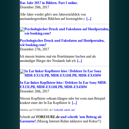
Das Jahr 2017 in Bildern. Part I online.
Dezember 29th, 2017
Alle Jahre wieder gibt's nen Jahresrückblick von
aneinandergereihten Bildchen auf bostonglobe.c
[...]
Psychologischer Druck und Fakedaten auf Hotelportalen,
wie booking.com?
Dezember 27th, 2017
Ich musste letztens mal ein Hotelzimmer buchen und als
anständiger Bürger des Neulands hab ich
[...]
In Ear linker Kopfhörer leise / Defekter In Ear Sony MDR-
EX15LPB, MDR-EX110LPB, MDR-EX450W
Dezember 26th, 2017
Wessen Kopfhörer seltsam klingen oder bei wem zum Beispiel
konkret einer der In Ear Kopfhörer le
[...]
Werben auf FORESURE.de?
Schreib mich an!
Schreib auf
FORESURE.de
und schreib 'nen Beitrag als
Gastautor!
(Massig Internet-Ruhm inklusive und Kekse!!)