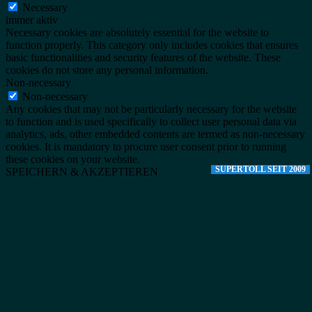
Necessary
immer aktiv
Necessary cookies are absolutely essential for the website to
function properly. This category only includes cookies that ensures
basic functionalities and security features of the website. These
cookies do not store any personal information.
Non-necessary
Non-necessary
Any cookies that may not be particularly necessary for the website
to function and is used specifically to collect user personal data via
analytics, ads, other embedded contents are termed as non-necessary
cookies. It is mandatory to procure user consent prior to running
these cookies on your website.
SUPERTOLL SEIT 2009
SPEICHERN & AKZEPTIEREN