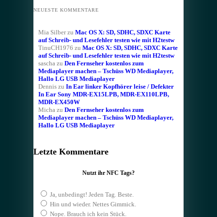
NEUESTE KOMMENTARE
Mia Silber
zu
Mac OS X: SD, SDHC, SDXC Karte
auf Schreib- und Lesefehler testen wie mit H2testw
TinuCH1976
zu
Mac OS X: SD, SDHC, SDXC Karte
auf Schreib- und Lesefehler testen wie mit H2testw
sascha
zu
Den Fernseher kostenlos zum
Mediaplayer machen – Tschüss WD Mediaplayer,
Hallo LG USB Mediaplayer
Dennis
zu
In Ear linker Kopfhörer leise / Defekter
In Ear Sony MDR-EX15LPB, MDR-EX110LPB,
MDR-EX450W
Micha
zu
Den Fernseher kostenlos zum
Mediaplayer machen – Tschüss WD Mediaplayer,
Hallo LG USB Mediaplayer
Letzte Kommentare
Nutzt ihr NFC Tags?
Ja, unbedingt! Jeden Tag. Beste.
Hin und wieder. Nettes Gimmick.
Nope. Brauch ich kein Stück.