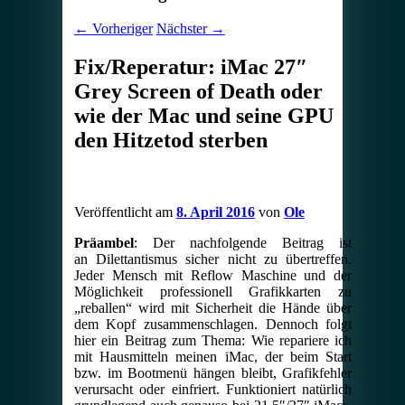
←
Vorheriger
Nächster
→
Fix/Reperatur: iMac 27″
Grey Screen of Death oder
wie der Mac und seine GPU
den Hitzetod sterben
Veröffentlicht am
8. April 2016
von
Ole
Präambel
: Der nachfolgende Beitrag ist
an Dilettantismus sicher nicht zu übertreffen.
Jeder Mensch mit Reflow Maschine und der
Möglichkeit professionell Grafikkarten zu
„reballen“ wird mit Sicherheit die Hände über
dem Kopf zusammenschlagen. Dennoch folgt
hier ein Beitrag zum Thema: Wie repariere ich
mit Hausmitteln meinen iMac, der beim Start
bzw. im Bootmenü hängen bleibt, Grafikfehler
verursacht oder einfriert. Funktioniert natürlich