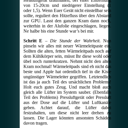
Heißluftgerät draufhalten, bei einer Entfernung
von 15-20cm und niedrigerer Einstellung (1
oder 1,5). Wenn Euer Gerät nicht einstellbar sein
sollte, reguliert den Hitzefluss über den Abstand
zur GPU. Lasst den ganzen Kram dann noch,
weiterhin in der Alufolie eingeschlagen, liegen.
Ne halbe bis eine Stunde war’s bei mir.
Schritt E
–
Die Stunde der Wahrheit
. Nun
pinseln wir alles mit neuer Wärmeleitpaste ein.
Sollten die alten, fetten Wärmeleitpads noch auf
dem Kühlkörper sein, müsst Ihr diese wohl oder
übel noch runterkratzen. Nehmt nicht den alten
Kram nochmal! Wärmeleitpads sind eh nicht das
beste und Apple hat ordentlich tief in die Kiste
ungünstiger Wärmeleiter gegriffen. Letztendlich
ist das ja auch Teil des ursächlichen Problems!
Holt euch gutes Zeug. Und macht bloß auch
gleich alle Lüfter im System sauber. (Ebenfalls
Teil des Problems) Pressluftgerät oder Pressluft
aus der Dose auf die Lüfter und Luftkanäle
geben. Achtet darauf, die Lüfter dabei
festzuhalten, um diese nicht leer drehen zu
lassen. Die Lager könnten ansonsten Schäden
davon tragen.