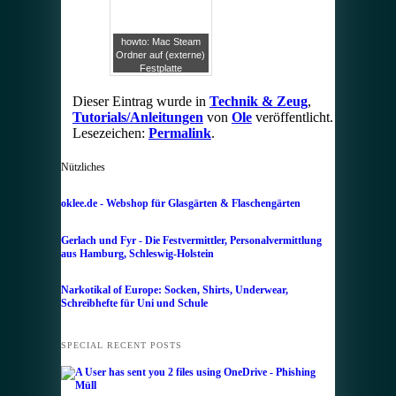
Einbauposition ist
Smartphone-
Schuld!
Displays bereits im
September?
howto: Mac Steam
Ordner auf (externe)
Festplatte
verschieben
Dieser Eintrag wurde in
Technik & Zeug
,
Tutorials/Anleitungen
von
Ole
veröffentlicht.
Lesezeichen:
Permalink
.
Nützliches
oklee.de - Webshop für Glasgärten & Flaschengärten
Gerlach und Fyr - Die Festvermittler, Personalvermittlung
aus Hamburg, Schleswig-Holstein
Narkotikal of Europe: Socken, Shirts, Underwear,
Schreibhefte für Uni und Schule
SPECIAL RECENT POSTS