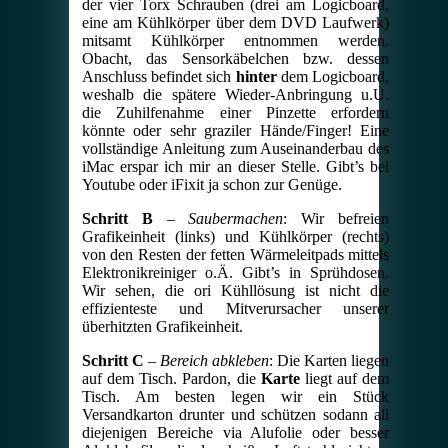
der vier Torx Schrauben (drei am Logicboard,
eine am Kühlkörper über dem DVD Laufwerk)
mitsamt Kühlkörper entnommen werden.
Obacht, das Sensorkäbelchen bzw. dessen
Anschluss befindet sich
hinter
dem Logicboard,
weshalb die spätere Wieder-Anbringung u.U.
die Zuhilfenahme einer Pinzette erfordern
könnte oder sehr graziler Hände/Finger! Eine
vollständige Anleitung zum Auseinanderbau des
iMac erspar ich mir an dieser Stelle. Gibt’s bei
Youtube oder iFixit ja schon zur Genüge.
Schritt B
–
Saubermachen
: Wir befreien
Grafikeinheit (links) und Kühlkörper (rechts)
von den Resten der fetten Wärmeleitpads mittels
Elektronikreiniger o.Ä. Gibt’s in Sprühdosen.
Wir sehen, die ori Kühllösung ist nicht die
effizienteste und Mitverursacher unserer
überhitzten Grafikeinheit.
Schritt C
–
Bereich abkleben
: Die Karten liegen
auf dem Tisch. Pardon, die
Karte
liegt auf dem
Tisch. Am besten legen wir ein Stück
Versandkarton drunter und schützen sodann all
diejenigen Bereiche via Alufolie oder besser