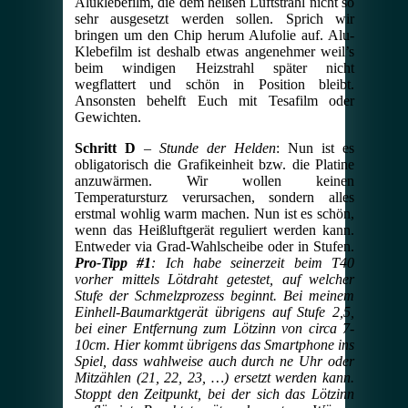
Aluklebefilm, die dem heißen Luftstrahl nicht so
sehr ausgesetzt werden sollen. Sprich wir
bringen um den Chip herum Alufolie auf. Alu-
Klebefilm ist deshalb etwas angenehmer weil’s
beim windigen Heizstrahl später nicht
wegflattert und schön in Position bleibt.
Ansonsten behelft Euch mit Tesafilm oder
Gewichten.
Schritt D
–
Stunde der Helden
: Nun ist es
obligatorisch die Grafikeinheit bzw. die Platine
anzuwärmen. Wir wollen keinen
Temperatursturz verursachen, sondern alles
erstmal wohlig warm machen. Nun ist es schön,
wenn das Heißluftgerät reguliert werden kann.
Entweder via Grad-Wahlscheibe oder in Stufen.
Pro-Tipp #1
: Ich habe seinerzeit beim T40
vorher mittels Lötdraht getestet, auf welcher
Stufe der Schmelzprozess beginnt. Bei meinem
Einhell-Baumarktgerät übrigens auf Stufe 2,5,
bei einer Entfernung zum Lötzinn von circa 7-
10cm. Hier kommt übrigens das Smartphone ins
Spiel, dass wahlweise auch durch ne Uhr oder
Mitzählen (21, 22, 23, …) ersetzt werden kann.
Stoppt den Zeitpunkt, bei der sich das Lötzinn