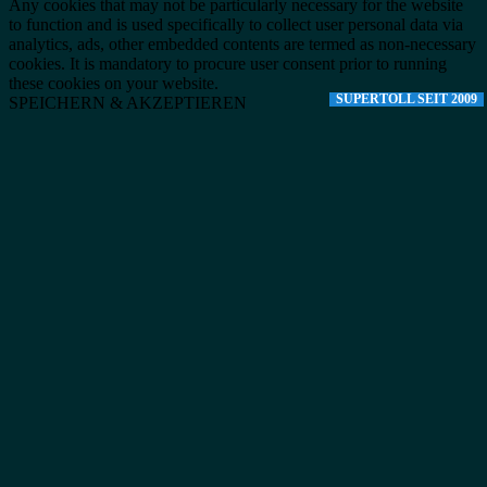
Any cookies that may not be particularly necessary for the website
to function and is used specifically to collect user personal data via
analytics, ads, other embedded contents are termed as non-necessary
cookies. It is mandatory to procure user consent prior to running
these cookies on your website.
SUPERTOLL SEIT 2009
SPEICHERN & AKZEPTIEREN