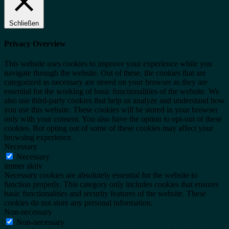
Schließen
Privacy Overview
This website uses cookies to improve your experience while you
navigate through the website. Out of these, the cookies that are
categorized as necessary are stored on your browser as they are
essential for the working of basic functionalities of the website. We
also use third-party cookies that help us analyze and understand how
you use this website. These cookies will be stored in your browser
only with your consent. You also have the option to opt-out of these
cookies. But opting out of some of these cookies may affect your
browsing experience.
Necessary
Necessary
immer aktiv
Necessary cookies are absolutely essential for the website to
function properly. This category only includes cookies that ensures
basic functionalities and security features of the website. These
cookies do not store any personal information.
Non-necessary
Non-necessary