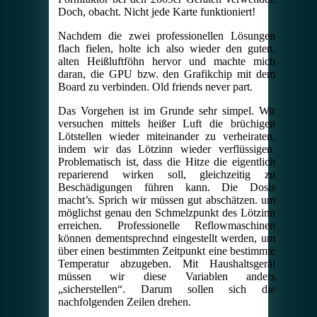
Doch, obacht. Nicht jede Karte funktioniert!
Nachdem die zwei professionellen Lösungen
flach fielen, holte ich also wieder den guten,
alten Heißluftföhn hervor und machte mich
daran, die GPU bzw. den Grafikchip mit dem
Board zu verbinden. Old friends never part.
Das Vorgehen ist im Grunde sehr simpel. Wir
versuchen mittels heißer Luft die brüchigen
Lötstellen wieder miteinander zu verheiraten,
indem wir das Lötzinn wieder verflüssigen.
Problematisch ist, dass die Hitze die eigentlich
reparierend wirken soll, gleichzeitig zu
Beschädigungen führen kann. Die Dosis
macht’s. Sprich wir müssen gut abschätzen. um
möglichst genau den Schmelzpunkt des Lötzinn
erreichen. Professionelle Reflowmaschinen
können dementsprechnd eingestellt werden, um
über einen bestimmten Zeitpunkt eine bestimmte
Temperatur abzugeben. Mit Haushaltsgerät
müssen wir diese Variablen anders
„sicherstellen“. Darum sollen sich die
nachfolgenden Zeilen drehen.