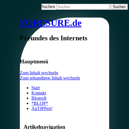
Suchen
FORESURE.de
Freundes des Internets
Hauptmenü
Zum Inhalt wechseln
Zum sekundären Inhalt wechseln
Start
Kontakt
Blogroll
*BLOP*
AnTIPPen!
Artikelnavigation