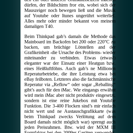
dürfen, der Bildschirm fror ein, wobei sich der
Mauszeiger noch bewegen ließ und die Musik
auf Youtube oder Itunes ungerührt weiterlief.
Alles mehr oder minder bekannt von meinem
damaligen T40.
Beim Thinkpad gab’s damals die Methode das
Mainboard im Backofen bei 200 oder 220
°
C zu
backen, um brüchige Lötstellen and der
Grafikeinheit -die Ursache des Problems- wieder
miteinander zu verbinden. Etwas (etwas!)
eleganter war der Einsatz einer Heatgun bzw.
eines Heißluftföhns. Auch gab’s ne Millionen
Reperaturbetriebe, die ihre Leistung etwa bei
eBay feilboten. Letzteres also die fachmännische
Reperatur via „Reflow“ oder sogar „Reballing“
gibt’s auch für den iMac. Wie eingangs erwähnt
wird mein iMac aber nicht produktiv eingesetzt,
sondern ist eine reine Jukebox mit Youtube
Funktion. Die 3-400 Flocken sind’s mir einfach
nicht wert und ne Austauschgrafikkarte (was
beim Thinkpad zwecks Verlötung auf dem
Board damals nicht möglich war) sprengt auch
jeden Preisrahmen. Btw. wird der MXM III
Formfaktor bei den 2009er Geräten verwendet.