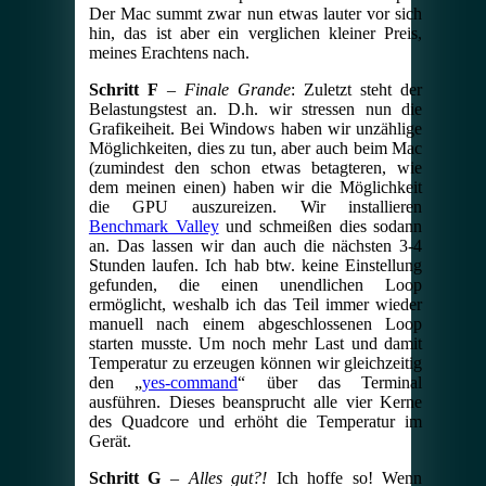
Der Mac summt zwar nun etwas lauter vor sich
hin, das ist aber ein verglichen kleiner Preis,
meines Erachtens nach.
Schritt F
–
Finale Grande
: Zuletzt steht der
Belastungstest an. D.h. wir stressen nun die
Grafikeiheit. Bei Windows haben wir unzählige
Möglichkeiten, dies zu tun, aber auch beim Mac
(zumindest den schon etwas betagteren, wie
dem meinen einen) haben wir die Möglichkeit
die GPU auszureizen. Wir installieren
Benchmark Valley
und schmeißen dies sodann
an. Das lassen wir dan auch die nächsten 3-4
Stunden laufen. Ich hab btw. keine Einstellung
gefunden, die einen unendlichen Loop
ermöglicht, weshalb ich das Teil immer wieder
manuell nach einem abgeschlossenen Loop
starten musste. Um noch mehr Last und damit
Temperatur zu erzeugen können wir gleichzeitig
den „
yes-command
“ über das Terminal
ausführen. Dieses beansprucht alle vier Kerne
des Quadcore und erhöht die Temperatur im
Gerät.
Schritt G
–
Alles gut?!
Ich hoffe so! Wenn