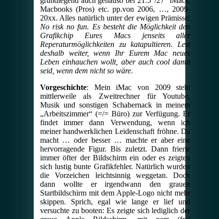
grundlegend auch genauso bei 21.5″/27″ iMacs,
Macbooks (Pros) etc. pp.von 2006, …, 2009-
20xx. Alles natürlich unter der ewigen Prämisse:
No risk no fun. Es besteht die Möglichkeit den
Grafikchip Eures Macs jenseits aller
Reperaturmöglichkeiten zu katapultieren. Lest
deshalb weiter, wenn Ihr Eurem Mac neues
Leben einhauchen wollt, aber auch cool damit
seid, wenn dem nicht so wäre.
Vorgeschichte
: Mein iMac von 2009 steht
mittlerweile als Zweitrechner für Youtube,
Musik und sonstigen Schabernack in meinem
„Arbeitszimmer“ (=/= Büro) zur Verfügung. Er
findet immer dann Verwendung, wenn ich
meiner handwerklichen Leidenschaft fröhne. Da
macht … oder besser … machte er aber eine
hervorragende Figur. Bis zuletzt. Dann frierte
immer öfter der Bildschirm ein oder es zeigten
sich lustig bunte Grafikfehler. Natürlich wurden
die Vorzeichen leichtsinnig weggetan. Doch
dann wollte er irgendwann den grauen
Startbildschirm mit dem Apple-Logo nicht mehr
skippen. Sprich, egal wie lange er lief und
versuchte zu booten: Es zeigte sich lediglich der