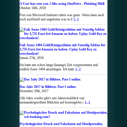
A User has sent you 2 files using OneDrive - Phishing Müll
Oktober 18th, 2018
Post von Microsoft bedeutet selten was gutes. Wenn dann auch
noch inoffiziell und ungebeten was in d
[...]
Fail. Anno 1404 Gold/Königsedition mit Venedig Addon für
3,75€ Euro bei Amazon zu haben. Uplay Gold Key zu
verschenken!
Januar 27th, 2018
Ich hatte mir schon lange (laaange) Zeit vorgenommen mal
endlich Anno 1404 anzufangen. Ich hatte
[...]
Das Jahr 2017 in Bildern. Part I online.
Dezember 29th, 2017
Alle Jahre wieder gibt's nen Jahresrückblick von
aneinandergereihten Bildchen auf bostonglobe.c
[...]
Psychologischer Druck und Fakedaten auf Hotelportalen,