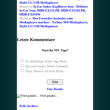
Hallo LG USB Mediaplayer
Dennis
zu
In Ear linker Kopfhörer leise / Defekter
In Ear Sony MDR-EX15LPB, MDR-EX110LPB,
MDR-EX450W
Micha
zu
Den Fernseher kostenlos zum
Mediaplayer machen – Tschüss WD Mediaplayer,
Hallo LG USB Mediaplayer
Letzte Kommentare
Nutzt ihr NFC Tags?
Ja, unbedingt! Jeden Tag. Beste.
Hin und wieder. Nettes Gimmick.
Nope. Brauch ich kein Stück.
View Results
Wird geladen ...
Polls Archive