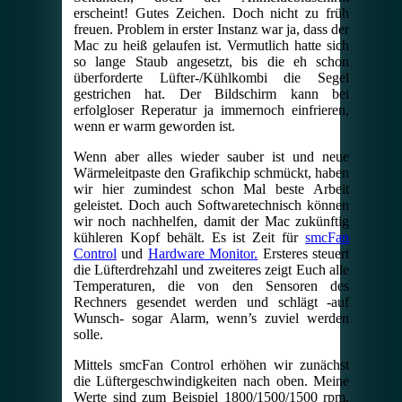
erscheint! Gutes Zeichen. Doch nicht zu früh
freuen. Problem in erster Instanz war ja, dass der
Mac zu heiß gelaufen ist. Vermutlich hatte sich
so lange Staub angesetzt, bis die eh schon
überforderte Lüfter-/Kühlkombi die Segel
gestrichen hat. Der Bildschirm kann bei
erfolgloser Reperatur ja immernoch einfrieren,
wenn er warm geworden ist.
Wenn aber alles wieder sauber ist und neue
Wärmeleitpaste den Grafikchip schmückt, haben
wir hier zumindest schon Mal beste Arbeit
geleistet. Doch auch Softwaretechnisch können
wir noch nachhelfen, damit der Mac zukünftig
kühleren Kopf behält. Es ist Zeit für
smcFan
Control
und
Hardware Monitor.
Ersteres steuert
die Lüfterdrehzahl und zweiteres zeigt Euch alle
Temperaturen, die von den Sensoren des
Rechners gesendet werden und schlägt -auf
Wunsch- sogar Alarm, wenn’s zuviel werden
solle.
Mittels smcFan Control erhöhen wir zunächst
die Lüftergeschwindigkeiten nach oben. Meine
Werte sind zum Beispiel 1800/1500/1500 rpm.