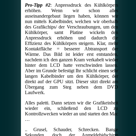
Pro-Tipp #2
: Anpressdruck des Kühlkörpers
erhöhen. Wenn wir schon alles
auseinandergebaut liegen haben, können wir
nun mittels Kabelbinder, welchen wir oberhalb
des Grafikchips/ der Verschraubungen, um den
Kühlkörper, samt Platine wickeln den
Anpressdruck erhöhen und dadurch die
Effizienz des Kühlkörpers steigern. Klar, mehr
Kontaktfläche = besserer Abtransport der
Wärme. Das Bild ist leider erst entstanden,
nachdem ich den ganzen Kram verkabelt wieder
hinter dem LCD hatte verschwinden lassen.
Aber im Grunde befestigt Ihr schlicht einen sehr
langen Kabelbinder um den Kühlkörper, der
direkt auf der GPU sitzt. Dieser sitzt direkt am
Übergang zum Steg neben dem DVD
Laufwerk.
Alles paletti. Dann setzen wir die Grafikeinheit
wieder ein, schließend den LCD zu
Kontrollzwecken wieder an und starten den Mac
…
.. Grusel, Schauder, Schrecken. Bange
Sekunden, doch der Anmeldebidschirm