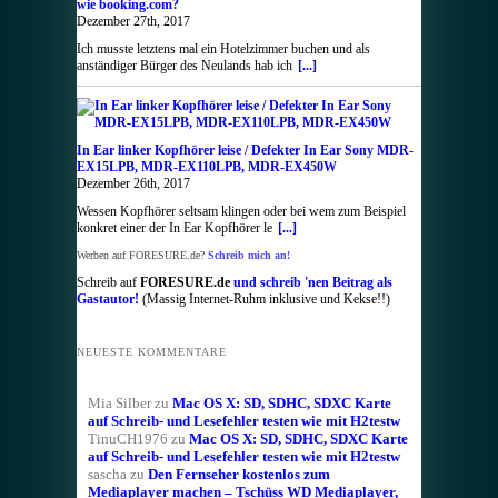
wie booking.com?
Dezember 27th, 2017
Ich musste letztens mal ein Hotelzimmer buchen und als
anständiger Bürger des Neulands hab ich
[...]
In Ear linker Kopfhörer leise / Defekter In Ear Sony MDR-
EX15LPB, MDR-EX110LPB, MDR-EX450W
Dezember 26th, 2017
Wessen Kopfhörer seltsam klingen oder bei wem zum Beispiel
konkret einer der In Ear Kopfhörer le
[...]
Werben auf FORESURE.de?
Schreib mich an!
Schreib auf
FORESURE.de
und schreib 'nen Beitrag als
Gastautor!
(Massig Internet-Ruhm inklusive und Kekse!!)
NEUESTE KOMMENTARE
Mia Silber
zu
Mac OS X: SD, SDHC, SDXC Karte
auf Schreib- und Lesefehler testen wie mit H2testw
TinuCH1976
zu
Mac OS X: SD, SDHC, SDXC Karte
auf Schreib- und Lesefehler testen wie mit H2testw
sascha
zu
Den Fernseher kostenlos zum
Mediaplayer machen – Tschüss WD Mediaplayer,