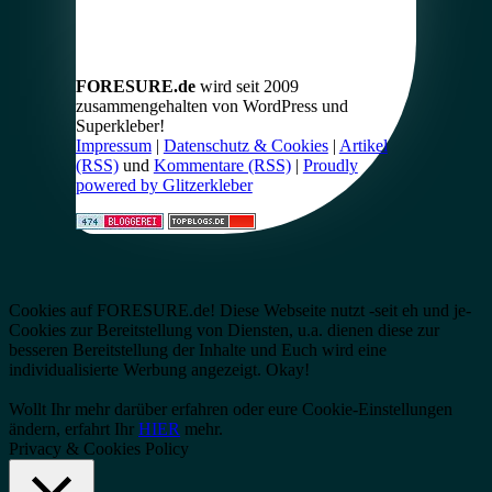
FORESURE.de
wird seit 2009
zusammengehalten von WordPress und
Superkleber!
Impressum
|
Datenschutz & Cookies
|
Artikel
(RSS)
und
Kommentare (RSS)
|
Proudly
powered by Glitzerkleber
Cookies auf FORESURE.de! Diese Webseite nutzt -seit eh und je-
Cookies zur Bereitstellung von Diensten, u.a. dienen diese zur
besseren Bereitstellung der Inhalte und Euch wird eine
individualisierte Werbung angezeigt.
Okay!
Wollt Ihr mehr darüber erfahren oder eure Cookie-Einstellungen
ändern, erfahrt Ihr
HIER
mehr.
Privacy & Cookies Policy