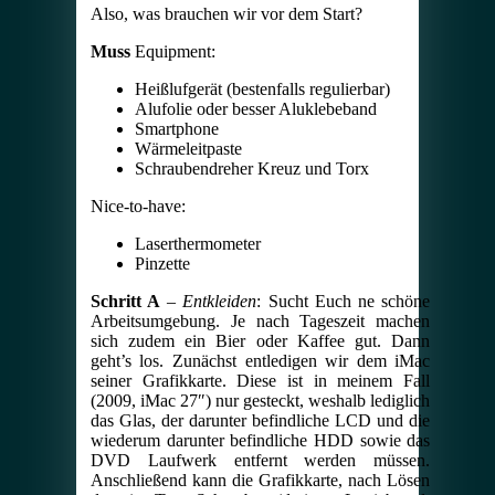
Also, was brauchen wir vor dem Start?
Muss
Equipment:
Heißlufgerät (bestenfalls regulierbar)
Alufolie oder besser Aluklebeband
Smartphone
Wärmeleitpaste
Schraubendreher Kreuz und Torx
Nice-to-have:
Laserthermometer
Pinzette
Schritt A
–
Entkleiden
: Sucht Euch ne schöne
Arbeitsumgebung. Je nach Tageszeit machen
sich zudem ein Bier oder Kaffee gut. Dann
geht’s los. Zunächst entledigen wir dem iMac
seiner Grafikkarte. Diese ist in meinem Fall
(2009, iMac 27″) nur gesteckt, weshalb lediglich
das Glas, der darunter befindliche LCD und die
wiederum darunter befindliche HDD sowie das
DVD Laufwerk entfernt werden müssen.
Anschließend kann die Grafikkarte, nach Lösen