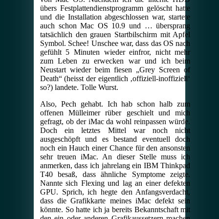
übers Festplattendienstprogramm gelöscht hatte
und die Installation abgeschlossen war, startete
auch schon Mac OS 10.9 und … übersprang
tatsächlich den grauen Startbilschirm mit Apfel
Symbol. Schee! Unschee war, dass das OS nach
gefühlt 5 Minuten wieder einfror, nicht mehr
zum Leben zu erwecken war und ich beim
Neustart wieder beim fiesen „Grey Screen of
Death“ (heisst der eigentlich ‚offiziell-inoffiziell‘
so?) landete. Tolle Wurst.
Also, Pech gehabt. Ich hab schon halb zum
offenen Mülleimer rüber geschielt und mich
gefragt, ob der iMac da wohl reinpassen würde.
Doch ein letztes Mittel war noch nicht
ausgeschöpft und es bestand eventuell doch
noch ein Hauch einer Chance für den ansonsten
sehr treuen iMac. An dieser Stelle muss ich
anmerken, dass ich jahrelang ein IBM Thinkpad
T40 besaß, dass ähnliche Symptome zeigte.
Nannte sich Flexing und lag an einer defekten
GPU. Sprich, ich hegte den Anfangsverdacht,
dass die Grafikkarte meines iMac defekt sein
könnte. So hatte ich ja bereits Bekanntschaft mit
den ein oder anderen Grafikaussetzern machen