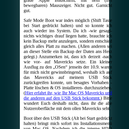
graue Apple Bildschirm, mit nem (frei
bewegbaren) Mauszeiger. Nicht gut. Garnicht
gut.
Safe Mode Boot war indes möglich (Shift Taste
bei Start gedrückt halten) und so konnte ich
auch wieder ins System. Da ich -wie gesagt-
nichts wichtiges drauf liegen hatte, brauchte ich
kein Backup mehr anzulegen, sondern entschied
gleich alles Platt zu machen. (Allen anderen sei
an dieser Stelle ein Backup der Daten ans Herz
gelegt.) Anzumerken ist, dass ich derzeit -nach
wie vor- auf Mavericks setze. Ein kleiner
Ausflug zu den „OSen“ jenseits der 10.9. waren
für mich nicht gewinnbringend, weshalb ich auf
das Mavericks auf meinem USB Stick
zurückgreifen konnte, um besagtes Vorhaben -
Platte löschen & OS installieren- durchzuziehen.
(
Hier erfahrt ihr, wie Ihr Mac OS Mavericks und
die anderen auf den USB Stick bekommt.
) Bitte
wundert Euch deshalb nicht, dass ihr die alte
Nutzeroberfläche mit dem ollen Mavericks seht.
Boot über den USB Stick (Alt bei Start gedrückt
halten) bringt mich sofort ins Installationsmenü
von Mac OS. Nachdem ich die interne HDD