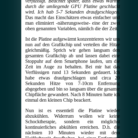
verflüssigt. Beachtet später, dass etwas Wärme
durch die umliegende GPU Platine geschluckt
wird. Ich hab 5-7 Sekunden draufgeschlagen.
Das macht das Einschätzen etwas einfacher und
man eliminiert -näherungsweise- eine der zwei
oben genannten Variablen, nämlich die der Zeit.
Ist die Platine aufgewärmt konzentrieren wir uns
nun auf den Grafikchip und verteilen die Hitze
gleichmäßig. Sprich wir gehen langsam den
gesamten Grafikchip ab und lassen dabei eine
Stoppuhr auf dem Smartphone laufen, um die
Zeit im Auge zu behalten. Bei mir hat das
Verflüssigen rund 13 Sekunden gedauert. Ich
habe etwas draufgeschlagen und circa 20
Sekunden Hitze von 7-10cm Entfernung
abgegeben und bin so langsam über die gesamte
Chipfläche gewandert. Nach 8 Minuten hatte ich
einmal den kleinen Chip beackert.
Nun ist es essentiell die Platine wieder
abzukühlen. Widerrum wollen wir keine
Schocktherapie, sondern ein möglichst
kontinuierliches abkühlen erreichen. D.h. die
nächsten 10 Minuten wieder mit dem