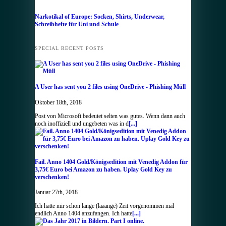
Narkotikal of Europe: Socken, Shirts, Underwear,
Schreibhefte für Uni und Schule
SPECIAL RECENT POSTS
A User has sent you 2 files using OneDrive - Phishing Müll
Oktober 18th, 2018
Post von Microsoft bedeutet selten was gutes. Wenn dann auch
noch inoffiziell und ungebeten was in d
[...]
Fail. Anno 1404 Gold/Königsedition mit Venedig Addon für
3,75€ Euro bei Amazon zu haben. Uplay Gold Key zu
verschenken!
Januar 27th, 2018
Ich hatte mir schon lange (laaange) Zeit vorgenommen mal
endlich Anno 1404 anzufangen. Ich hatte
[...]