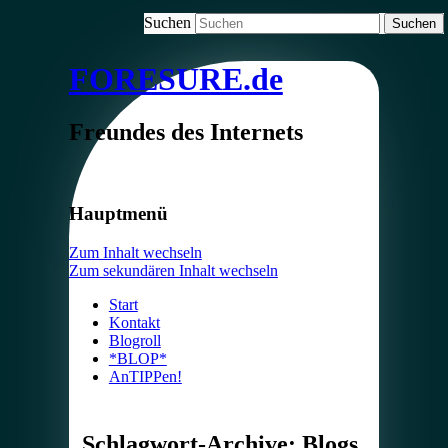
Suchen
FORESURE.de
Freundes des Internets
Hauptmenü
Zum Inhalt wechseln
Zum sekundären Inhalt wechseln
Start
Kontakt
Blogroll
*BLOP*
AnTIPPen!
Schlagwort-Archive:
Blogs