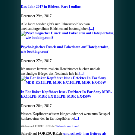
Das Jahr 2017 in Bildern. Part I online.
Dezember 29th, 2017
Alle Jahre wieder gibt's nen Jahresrückblick von
aneinandergereihten Bildchen auf bostonglobe.c
[...]
Psychologischer Druck und Fakedaten auf Hotelportalen,
wie booking.com?
Dezember 27th, 2017
Ich musste letztens mal ein Hotelzimmer buchen und als
anständiger Bürger des Neulands hab ich
[...]
In Ear linker Kopfhörer leise / Defekter In Ear Sony MDR-
EX15LPB, MDR-EX110LPB, MDR-EX450W
Dezember 26th, 2017
Wessen Kopfhörer seltsam klingen oder bei wem zum Beispiel
konkret einer der In Ear Kopfhörer le
[...]
Werben auf FORESURE.de?
Schreib mich an!
Schreib auf
FORESURE.de
und schreib 'nen Beitrag als