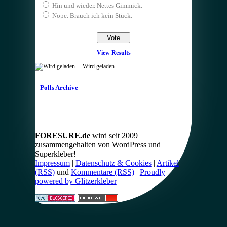
Hin und wieder. Nettes Gimmick.
Nope. Brauch ich kein Stück.
View Results
Wird geladen ...
Polls Archive
FORESURE.de
wird seit 2009
zusammengehalten von WordPress und
Superkleber!
Impressum
|
Datenschutz & Cookies
|
Artikel
(RSS)
und
Kommentare (RSS)
|
Proudly
powered by Glitzerkleber