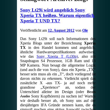
Sony Lt29i wird angeblich Sony
Xperia TX heißen, Warum eigentlich
Xperia T UND TX?
Veröffentlicht am
12. August 2012
von
Ole
Das Sony Lt29i soll nach Informationen des
Xperia Blogs unter der Bezeichnung
Xperia
TX
in den Handel kommen und angeblich,
ähnliche Hardwarespezifikationen aufweisen,
wie das
Sony Xperia T (Lt30p)
, also mit
Snapdragon S4 Prozessor, 1GB Ram und 13
MP Kamera. Nun besagt die allgemeine Logik
(und auch die von Sony), dass ein Xperia „TX“
besser sein muss als ein „T“, doch vorliegend ist
davon nichts zu erkennen. Vielleicht spielt das
zusätzliche X -aus TX- ja auf noch mehr
grandiose „Xperience“ an, sodass der
Unterschied alleine im Design (oder
Beats
Audio
Sony Kopfhörern) zu suchen ist? Warten
wir deshalb besser ab, ob Sony uns auf der
diesjährigen IFA Gründe nennen kann, die es
sinnvoll machen eine aktive Auswahl zwischen