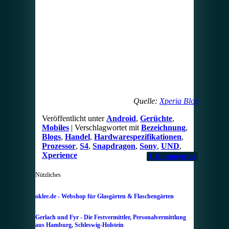
Quelle:
Xperia Blog
Veröffentlicht unter
Android
,
Gerüchte
,
Mobiles
|
Verschlagwortet mit
Bezeichnung
,
Blogs
,
Handel
,
Hardwarespezifikationen
,
Prozessor
,
S4
,
Snapdragon
,
Sony
,
UND
,
Xperience
1
Kommentar
Nützliches
oklee.de - Webshop für Glasgärten & Flaschengärten
Gerlach und Fyr - Die Festvermittler, Personalvermittlung
aus Hamburg, Schleswig-Holstein