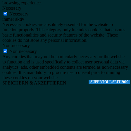
browsing experience.
Necessary
Necessary
immer aktiv
Necessary cookies are absolutely essential for the website to
function properly. This category only includes cookies that ensures
basic functionalities and security features of the website. These
cookies do not store any personal information.
Non-necessary
Non-necessary
Any cookies that may not be particularly necessary for the website
to function and is used specifically to collect user personal data via
analytics, ads, other embedded contents are termed as non-necessary
cookies. It is mandatory to procure user consent prior to running
these cookies on your website.
SUPERTOLL SEIT 2009
SPEICHERN & AKZEPTIEREN