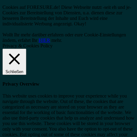
Cookies auf FORESURE.de! Diese Webseite nutzt -seit eh und je-
Cookies zur Bereitstellung von Diensten, u.a. dienen diese zur
besseren Bereitstellung der Inhalte und Euch wird eine
individualisierte Werbung angezeigt.
Okay!
Wollt Ihr mehr darüber erfahren oder eure Cookie-Einstellungen
ändern, erfahrt Ihr
HIER
mehr.
Privacy & Cookies Policy
Schließen
Privacy Overview
This website uses cookies to improve your experience while you
navigate through the website. Out of these, the cookies that are
categorized as necessary are stored on your browser as they are
essential for the working of basic functionalities of the website. We
also use third-party cookies that help us analyze and understand how
you use this website. These cookies will be stored in your browser
only with your consent. You also have the option to opt-out of these
cookies. But opting out of some of these cookies may affect your