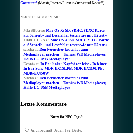
Gastautor!
(Massig Internet-Ruhm inklusive und Kekse!!)
NEUESTE KOMMENTARE
Mia Silber
zu
Mac OS X: SD, SDHC, SDXC Karte
auf Schreib- und Lesefehler testen wie mit H2testw
TinuCH1976
zu
Mac OS X: SD, SDHC, SDXC Karte
auf Schreib- und Lesefehler testen wie mit H2testw
sascha
zu
Den Fernseher kostenlos zum
Mediaplayer machen – Tschüss WD Mediaplayer,
Hallo LG USB Mediaplayer
Dennis
zu
In Ear linker Kopfhörer leise / Defekter
In Ear Sony MDR-EX15LPB, MDR-EX110LPB,
MDR-EX450W
Micha
zu
Den Fernseher kostenlos zum
Mediaplayer machen – Tschüss WD Mediaplayer,
Hallo LG USB Mediaplayer
Letzte Kommentare
Nutzt ihr NFC Tags?
Ja, unbedingt! Jeden Tag. Beste.