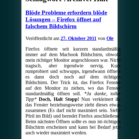
Blöde Probleme erfordern blöde
Lösungen – Firefox öffnet auf
falschem Bildschirm
Veröffentlicht am
27. Oktober 2011
von
Ole
Firefox öffnete seit kurzem standardmäßig
immer auf dem Macbook Bildschirm, obwohl
mein richtiger Monitor angeschlossen war. Nicht
tragisch, aber irgendwie nervig. Kurz
rumprobiert und schwupps, irgendwann öffnete
es dann doch noch auf dem richtigen
Bildschirm. Der Trick ist, das Firefox Fenster
auf den Monitor zu ziehen, wo das Fenster
standardmäßig öffnen soll.
*Ja danke, toller
Tipp*
Doch, Halt Stopp!
Nun verkleinert ihr
das Fenster beziehungsweise zieht dieses etwas
zusammen (Es darf nicht maximiert sein. Siehe
Pfeil im Bild) und beendet Firefox anschließend.
Beim nächsten Öffnen sollte es nun im richtigen
Bilschirm erscheinen und kann bei Bedarf jetzt
auch wieder maximiert werden.