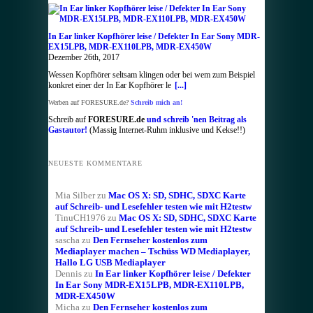
In Ear linker Kopfhörer leise / Defekter In Ear Sony MDR-
EX15LPB, MDR-EX110LPB, MDR-EX450W
Dezember 26th, 2017
Wessen Kopfhörer seltsam klingen oder bei wem zum Beispiel
konkret einer der In Ear Kopfhörer le
[...]
Werben auf FORESURE.de?
Schreib mich an!
Schreib auf
FORESURE.de
und schreib 'nen Beitrag als
Gastautor!
(Massig Internet-Ruhm inklusive und Kekse!!)
NEUESTE KOMMENTARE
Mia Silber
zu
Mac OS X: SD, SDHC, SDXC Karte
auf Schreib- und Lesefehler testen wie mit H2testw
TinuCH1976
zu
Mac OS X: SD, SDHC, SDXC Karte
auf Schreib- und Lesefehler testen wie mit H2testw
sascha
zu
Den Fernseher kostenlos zum
Mediaplayer machen – Tschüss WD Mediaplayer,
Hallo LG USB Mediaplayer
Dennis
zu
In Ear linker Kopfhörer leise / Defekter
In Ear Sony MDR-EX15LPB, MDR-EX110LPB,
MDR-EX450W
Micha
zu
Den Fernseher kostenlos zum