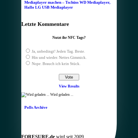
Mediaplayer machen – Tschüss WD Mediaplayer,
Hallo LG USB Mediaplayer
Letzte Kommentare
Nutzt ihr NFC Tags?
Ja, unbedingt! Jeden Tag. Beste.
Hin und wieder. Nettes Gimmick.
Nope. Brauch ich kein Stück.
View Results
Wird geladen ...
Polls Archive
FORESURE.de
wird seit 2009