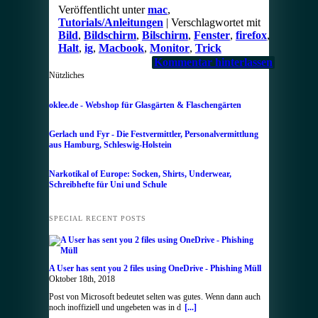
Veröffentlicht unter
mac
,
Tutorials/Anleitungen
|
Verschlagwortet mit
Bild
,
Bildschirm
,
Bilschirm
,
Fenster
,
firefox
,
Halt
,
ig
,
Macbook
,
Monitor
,
Trick
Kommentar hinterlassen
Nützliches
oklee.de - Webshop für Glasgärten & Flaschengärten
Gerlach und Fyr - Die Festvermittler, Personalvermittlung
aus Hamburg, Schleswig-Holstein
Narkotikal of Europe: Socken, Shirts, Underwear,
Schreibhefte für Uni und Schule
SPECIAL RECENT POSTS
A User has sent you 2 files using OneDrive - Phishing Müll
Oktober 18th, 2018
Post von Microsoft bedeutet selten was gutes. Wenn dann auch
noch inoffiziell und ungebeten was in d
[...]