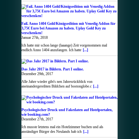
Fail. Anno 1404 Gold/Königsedition mit Venedig Addon für
3,75€ Euro bei Amazon zu haben. Uplay Gold Key zu
verschenken!
Januar 27th, 2018
Ich hatte mir schon lange (laaange) Zeit vorgenommen mal
endlich Anno 1404 anzufangen. Ich hatte
[...]
Das Jahr 2017 in Bildern. Part I online.
Dezember 29th, 2017
Alle Jahre wieder gibt's nen Jahresrückblick von
aneinandergereihten Bildchen auf bostonglobe.c
[...]
Psychologischer Druck und Fakedaten auf Hotelportalen,
wie booking.com?
Dezember 27th, 2017
Ich musste letztens mal ein Hotelzimmer buchen und als
anständiger Bürger des Neulands hab ich
[...]