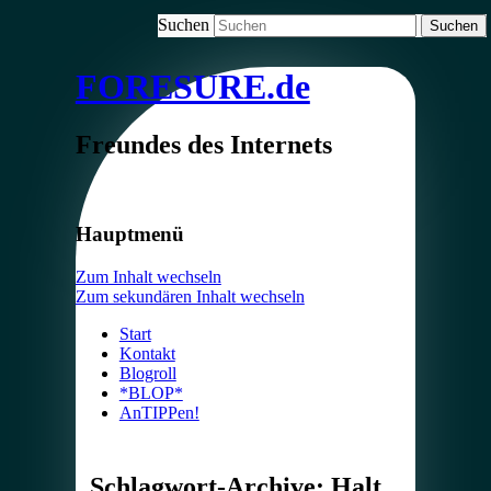
Suchen
FORESURE.de
Freundes des Internets
Hauptmenü
Zum Inhalt wechseln
Zum sekundären Inhalt wechseln
Start
Kontakt
Blogroll
*BLOP*
AnTIPPen!
Schlagwort-Archive:
Halt