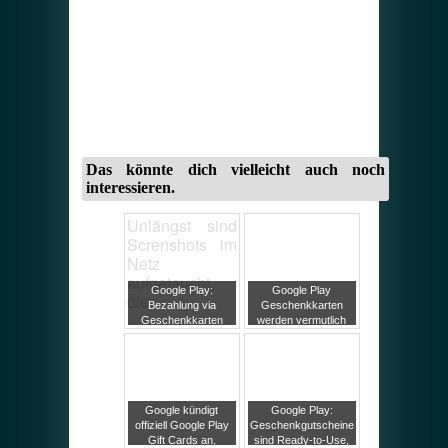
Das könnte dich vielleicht auch noch
interessieren.
Unlängst sind
Screnshots im
Netz
aufgetaucht,
Google Play:
Google Play
die
Bezahlung via
Geschenkkarten
Geschenkkarten
werden vermutlich
bald auch im Play
am 26. August in den
Store möglich,
USA eingeführt
Wunschlisten
Google kündigt
Google Play:
offiziell Google Play
Geschenkgutscheine
Gift Cards an,
sind Ready-to-Use,