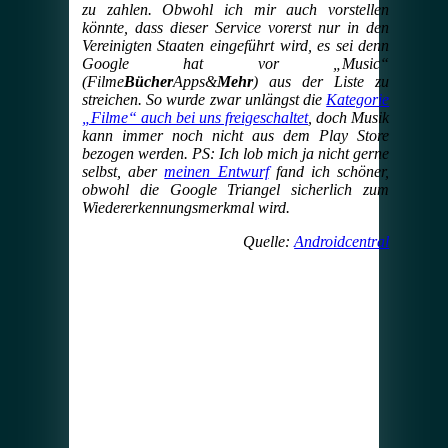
zu zahlen. Obwohl ich mir auch vorstellen
könnte, dass dieser Service vorerst nur in den
Vereinigten Staaten eingeführt wird, es sei denn
Google hat vor „Music“
(Filme
Bücher
Apps&
Mehr
) aus der Liste zu
streichen. So wurde zwar unlängst die
Kategorie
„Filme“ auch bei uns freigeschaltet
, doch Musik
kann immer noch nicht aus dem Play Store
bezogen werden. PS: Ich lob mich ja nicht gerne
selbst, aber
meinen Entwurf
fand ich schöner,
obwohl die Google Triangel sicherlich zum
Wiedererkennungsmerkmal wird.
Quelle:
Androidcentral