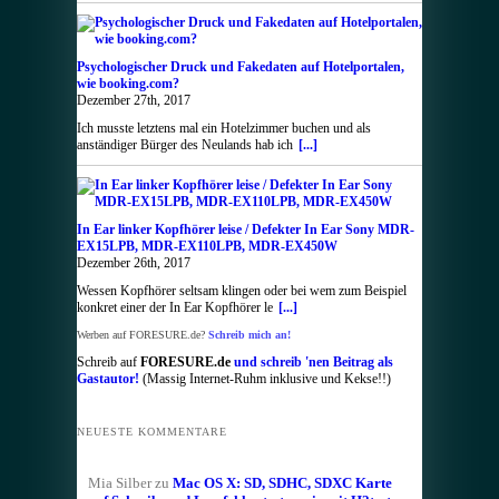
Psychologischer Druck und Fakedaten auf Hotelportalen,
wie booking.com?
Dezember 27th, 2017
Ich musste letztens mal ein Hotelzimmer buchen und als
anständiger Bürger des Neulands hab ich
[...]
In Ear linker Kopfhörer leise / Defekter In Ear Sony MDR-
EX15LPB, MDR-EX110LPB, MDR-EX450W
Dezember 26th, 2017
Wessen Kopfhörer seltsam klingen oder bei wem zum Beispiel
konkret einer der In Ear Kopfhörer le
[...]
Werben auf FORESURE.de?
Schreib mich an!
Schreib auf
FORESURE.de
und schreib 'nen Beitrag als
Gastautor!
(Massig Internet-Ruhm inklusive und Kekse!!)
NEUESTE KOMMENTARE
Mia Silber
zu
Mac OS X: SD, SDHC, SDXC Karte