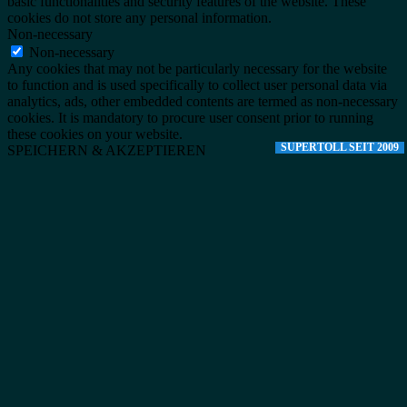
basic functionalities and security features of the website. These
cookies do not store any personal information.
Non-necessary
Non-necessary
Any cookies that may not be particularly necessary for the website
to function and is used specifically to collect user personal data via
analytics, ads, other embedded contents are termed as non-necessary
cookies. It is mandatory to procure user consent prior to running
these cookies on your website.
SUPERTOLL SEIT 2009
SPEICHERN & AKZEPTIEREN