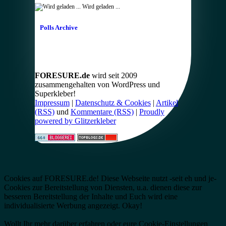
Wird geladen ...
Polls Archive
FORESURE.de
wird seit 2009
zusammengehalten von WordPress und
Superkleber!
Impressum
|
Datenschutz & Cookies
|
Artikel
(RSS)
und
Kommentare (RSS)
|
Proudly
powered by Glitzerkleber
Cookies auf FORESURE.de! Diese Webseite nutzt -seit eh und je-
Cookies zur Bereitstellung von Diensten, u.a. dienen diese zur
besseren Bereitstellung der Inhalte und Euch wird eine
individualisierte Werbung angezeigt.
Okay!
Wollt Ihr mehr darüber erfahren oder eure Cookie-Einstellungen