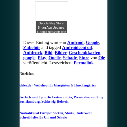
Geschenkgutscheine
nur die Play Store
erstmal nur in den
APK ist noch nicht
USA zu haben
soweit
Google Play Store:
Smart App Updates,
Google reduziert den
Datendurchsatz
durch inkrementelle
Dieser Eintrag wurde in
Android
,
Google
,
Updates
Zubehör
and tagged
Androidcentral
,
Aufdruck
,
Bild
,
Bilder
,
Geschenkkarten
,
google
,
Play
,
Quelle
,
Schade
,
Store
von
Ole
veröffentlicht. Lesezeichen:
Permalink
.
Nützliches
oklee.de - Webshop für Glasgärten & Flaschengärten
Gerlach und Fyr - Die Festvermittler, Personalvermittlung
aus Hamburg, Schleswig-Holstein
Narkotikal of Europe: Socken, Shirts, Underwear,
Schreibhefte für Uni und Schule