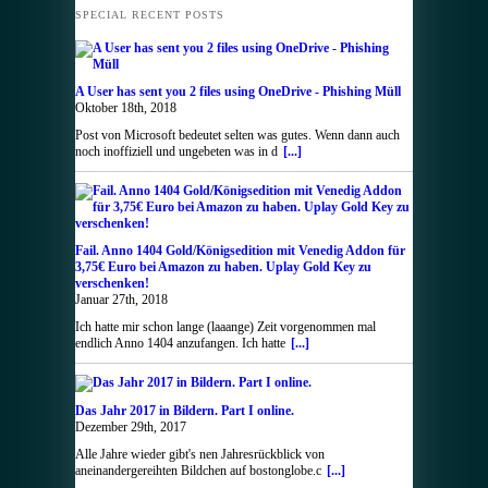
SPECIAL RECENT POSTS
A User has sent you 2 files using OneDrive - Phishing Müll
Oktober 18th, 2018
Post von Microsoft bedeutet selten was gutes. Wenn dann auch
noch inoffiziell und ungebeten was in d
[...]
Fail. Anno 1404 Gold/Königsedition mit Venedig Addon für
3,75€ Euro bei Amazon zu haben. Uplay Gold Key zu
verschenken!
Januar 27th, 2018
Ich hatte mir schon lange (laaange) Zeit vorgenommen mal
endlich Anno 1404 anzufangen. Ich hatte
[...]
Das Jahr 2017 in Bildern. Part I online.
Dezember 29th, 2017
Alle Jahre wieder gibt's nen Jahresrückblick von
aneinandergereihten Bildchen auf bostonglobe.c
[...]