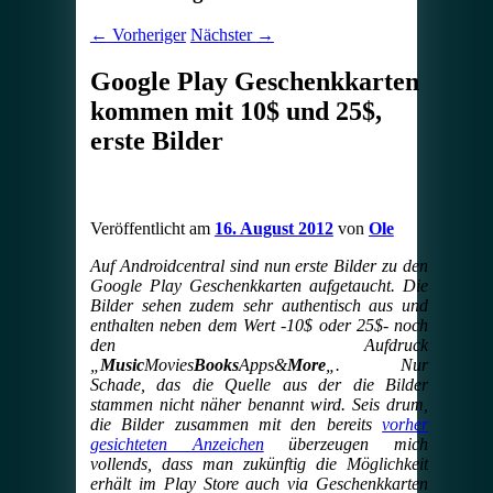
←
Vorheriger
Nächster
→
Google Play Geschenkkarten
kommen mit 10$ und 25$,
erste Bilder
Veröffentlicht am
16. August 2012
von
Ole
Auf Androidcentral sind nun erste Bilder zu den
Google Play Geschenkkarten aufgetaucht. Die
Bilder sehen zudem sehr authentisch aus und
enthalten neben dem Wert -10$ oder 25$- noch
den Aufdruck
„
Music
Movies
Books
Apps&
More
„. Nur
Schade, das die Quelle aus der die Bilder
stammen nicht näher benannt wird. Seis drum,
die Bilder zusammen mit den bereits
vorher
gesichteten Anzeichen
überzeugen mich
vollends, dass man zukünftig die Möglichkeit
erhält im Play Store auch via Geschenkkarten