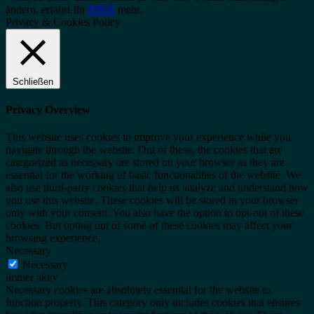
ändern, erfahrt Ihr
HIER
mehr.
Privacy & Cookies Policy
Schließen
Privacy Overview
This website uses cookies to improve your experience while you
navigate through the website. Out of these, the cookies that are
categorized as necessary are stored on your browser as they are
essential for the working of basic functionalities of the website. We
also use third-party cookies that help us analyze and understand how
you use this website. These cookies will be stored in your browser
only with your consent. You also have the option to opt-out of these
cookies. But opting out of some of these cookies may affect your
browsing experience.
Necessary
Necessary
immer aktiv
Necessary cookies are absolutely essential for the website to
function properly. This category only includes cookies that ensures