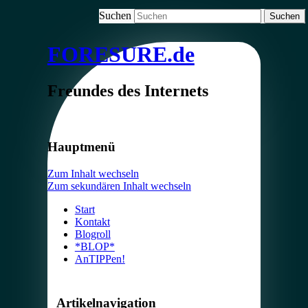
Suchen
FORESURE.de
Freundes des Internets
Hauptmenü
Zum Inhalt wechseln
Zum sekundären Inhalt wechseln
Start
Kontakt
Blogroll
*BLOP*
AnTIPPen!
Artikelnavigation