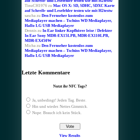
auf Schreib- und Lesefehler testen wie mit H2testw
TinuCH1976
zu
Mac OS X: SD, SDHC, SDXC Karte
auf Schreib- und Lesefehler testen wie mit H2testw
sascha
zu
Den Fernseher kostenlos zum
Mediaplayer machen – Tschüss WD Mediaplayer,
Hallo LG USB Mediaplayer
Dennis
zu
In Ear linker Kopfhörer leise / Defekter
In Ear Sony MDR-EX15LPB, MDR-EX110LPB,
MDR-EX450W
Micha
zu
Den Fernseher kostenlos zum
Mediaplayer machen – Tschüss WD Mediaplayer,
Hallo LG USB Mediaplayer
Letzte Kommentare
Nutzt ihr NFC Tags?
Ja, unbedingt! Jeden Tag. Beste.
Hin und wieder. Nettes Gimmick.
Nope. Brauch ich kein Stück.
View Results