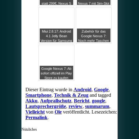
statt 299€, Nexus 5
Nexus 7 mit Sim-Slot
in den Startlöchern?
in sechs Wochen?
Miui 2.8.17: Android
Zubehör für das
4.1 Jelly Bean
Google Nexus 7:
Version für Samsung
Noch mehr Taschen
Galaxy Nexus,
und Tastatur
Google Nexus 7 und
S
Google Nexus 7: Ab
sofort offiziell im Play
Store zu kaufen
Dieser Eintrag wurde in
Android
,
Google
,
Smartphone
,
Technik & Zeug
and tagged
Akku
,
Aufprallschutz
,
Bericht
,
google
,
Lautsprechergröße
,
review
,
summarum
,
Vielleicht
von
Ole
veröffentlicht. Lesezeichen:
Permalink
.
Nützliches