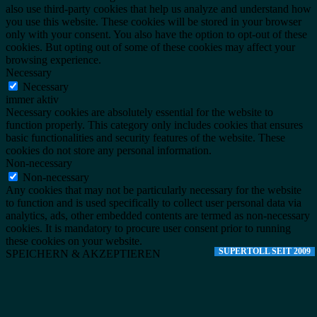
also use third-party cookies that help us analyze and understand how
you use this website. These cookies will be stored in your browser
only with your consent. You also have the option to opt-out of these
cookies. But opting out of some of these cookies may affect your
browsing experience.
Necessary
Necessary
immer aktiv
Necessary cookies are absolutely essential for the website to
function properly. This category only includes cookies that ensures
basic functionalities and security features of the website. These
cookies do not store any personal information.
Non-necessary
Non-necessary
Any cookies that may not be particularly necessary for the website
to function and is used specifically to collect user personal data via
analytics, ads, other embedded contents are termed as non-necessary
cookies. It is mandatory to procure user consent prior to running
these cookies on your website.
SUPERTOLL SEIT 2009
SPEICHERN & AKZEPTIEREN