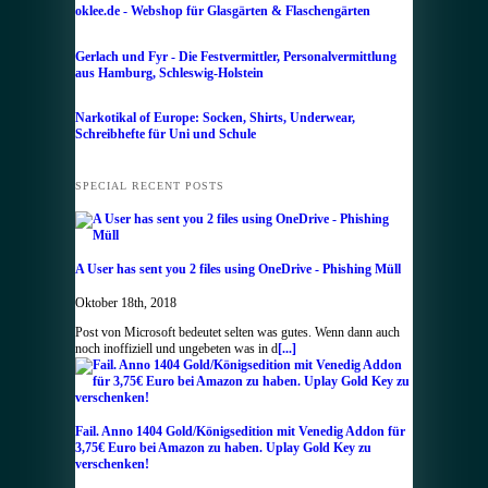
oklee.de - Webshop für Glasgärten & Flaschengärten
Gerlach und Fyr - Die Festvermittler, Personalvermittlung
aus Hamburg, Schleswig-Holstein
Narkotikal of Europe: Socken, Shirts, Underwear,
Schreibhefte für Uni und Schule
SPECIAL RECENT POSTS
A User has sent you 2 files using OneDrive - Phishing Müll
Oktober 18th, 2018
Post von Microsoft bedeutet selten was gutes. Wenn dann auch
noch inoffiziell und ungebeten was in d
[...]
Fail. Anno 1404 Gold/Königsedition mit Venedig Addon für
3,75€ Euro bei Amazon zu haben. Uplay Gold Key zu
verschenken!