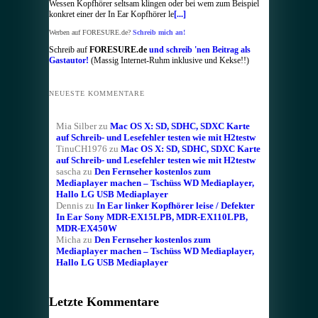
Wessen Kopfhörer seltsam klingen oder bei wem zum Beispiel
konkret einer der In Ear Kopfhörer le
[...]
Werben auf FORESURE.de?
Schreib mich an!
Schreib auf
FORESURE.de
und schreib 'nen Beitrag als
Gastautor!
(Massig Internet-Ruhm inklusive und Kekse!!)
NEUESTE KOMMENTARE
Mia Silber
zu
Mac OS X: SD, SDHC, SDXC Karte
auf Schreib- und Lesefehler testen wie mit H2testw
TinuCH1976
zu
Mac OS X: SD, SDHC, SDXC Karte
auf Schreib- und Lesefehler testen wie mit H2testw
sascha
zu
Den Fernseher kostenlos zum
Mediaplayer machen – Tschüss WD Mediaplayer,
Hallo LG USB Mediaplayer
Dennis
zu
In Ear linker Kopfhörer leise / Defekter
In Ear Sony MDR-EX15LPB, MDR-EX110LPB,
MDR-EX450W
Micha
zu
Den Fernseher kostenlos zum
Mediaplayer machen – Tschüss WD Mediaplayer,
Hallo LG USB Mediaplayer
Letzte Kommentare