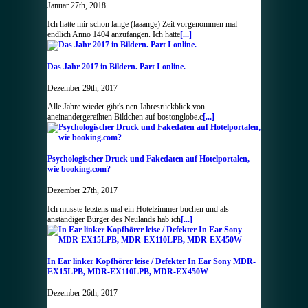
Januar 27th, 2018
Ich hatte mir schon lange (laaange) Zeit vorgenommen mal
endlich Anno 1404 anzufangen. Ich hatte
[...]
Das Jahr 2017 in Bildern. Part I online.
Dezember 29th, 2017
Alle Jahre wieder gibt's nen Jahresrückblick von
aneinandergereihten Bildchen auf bostonglobe.c
[...]
Psychologischer Druck und Fakedaten auf Hotelportalen,
wie booking.com?
Dezember 27th, 2017
Ich musste letztens mal ein Hotelzimmer buchen und als
anständiger Bürger des Neulands hab ich
[...]
In Ear linker Kopfhörer leise / Defekter In Ear Sony MDR-
EX15LPB, MDR-EX110LPB, MDR-EX450W
Dezember 26th, 2017