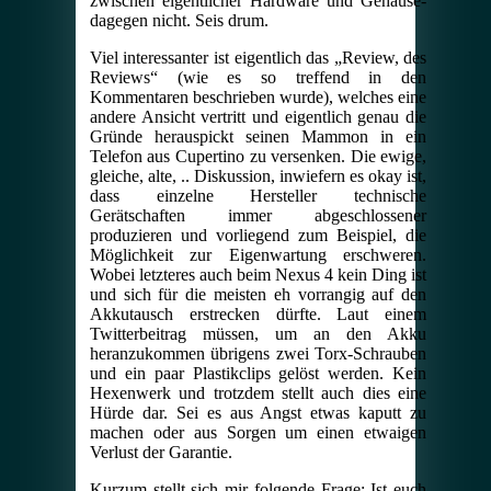
zwischen eigentlicher Hardware und Gehäuse-
dagegen nicht. Seis drum.
Viel interessanter ist eigentlich das „Review, des
Reviews“ (wie es so treffend in den
Kommentaren beschrieben wurde), welches eine
andere Ansicht vertritt und eigentlich genau die
Gründe herauspickt seinen Mammon in ein
Telefon aus Cupertino zu versenken. Die ewige,
gleiche, alte, .. Diskussion, inwiefern es okay ist,
dass einzelne Hersteller technische
Gerätschaften immer abgeschlossener
produzieren und vorliegend zum Beispiel, die
Möglichkeit zur Eigenwartung erschweren.
Wobei letzteres auch beim Nexus 4 kein Ding ist
und sich für die meisten eh vorrangig auf den
Akkutausch erstrecken dürfte. Laut einem
Twitterbeitrag müssen, um an den Akku
heranzukommen übrigens zwei Torx-Schrauben
und ein paar Plastikclips gelöst werden. Kein
Hexenwerk und trotzdem stellt auch dies eine
Hürde dar. Sei es aus Angst etwas kaputt zu
machen oder aus Sorgen um einen etwaigen
Verlust der Garantie.
Kurzum stellt sich mir folgende Frage: Ist euch