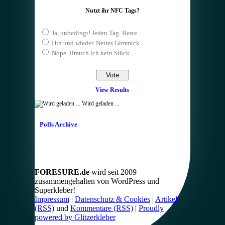
Nutzt ihr NFC Tags?
Ja, unbedingt! Jeden Tag. Beste.
Hin und wieder. Nettes Gimmick.
Nope. Brauch ich kein Stück.
View Results
Wird geladen ...
Polls Archive
FORESURE.de
wird seit 2009
zusammengehalten von WordPress und
Superkleber!
Impressum
|
Datenschutz & Cookies
|
Artikel
(RSS)
und
Kommentare (RSS)
|
Proudly
powered by Glitzerkleber