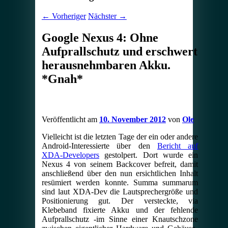
←
Vorheriger
Nächster
→
Google Nexus 4: Ohne
Aufprallschutz und erschwert
herausnehmbaren Akku.
*Gnah*
Veröffentlicht am
10. November 2012
von
Ole
Vielleicht ist die letzten Tage der ein oder andere
Android-Interessierte über den
Bericht auf
XDA-Developers
gestolpert. Dort wurde ein
Nexus 4 von seinem Backcover befreit, damit
anschließend über den nun ersichtlichen Inhalt
resümiert werden konnte. Summa summarum
sind laut XDA-Dev die Lautsprechergröße und
Positionierung gut. Der versteckte, via
Klebeband fixierte Akku und der fehlende
Aufprallschutz -im Sinne einer Knautschzone