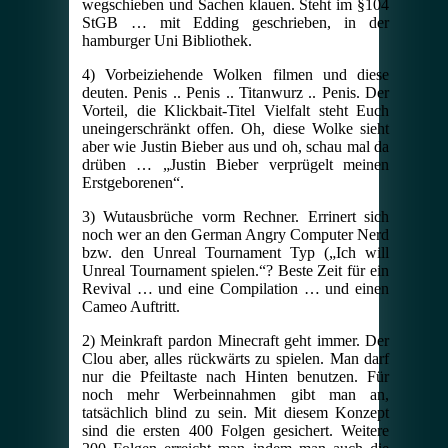
wegschieben und Sachen klauen. Steht im §104
StGB … mit Edding geschrieben, in der
hamburger Uni Bibliothek.
4) Vorbeiziehende Wolken filmen und diese
deuten. Penis .. Penis .. Titanwurz .. Penis. Der
Vorteil, die Klickbait-Titel Vielfalt steht Euch
uneingerschränkt offen. Oh, diese Wolke sieht
aber wie Justin Bieber aus und oh, schau mal da
drüben … „Justin Bieber verprügelt meinen
Erstgeborenen“.
3) Wutausbrüche vorm Rechner. Errinert sich
noch wer an den German Angry Computer Nerd
bzw. den Unreal Tournament Typ („Ich will
Unreal Tournament spielen.“? Beste Zeit für ein
Revival … und eine Compilation … und einen
Cameo Auftritt.
2) Meinkraft pardon Minecraft geht immer. Der
Clou aber, alles rückwärts zu spielen. Man darf
nur die Pfeiltaste nach Hinten benutzen. Für
noch mehr Werbeinnahmen gibt man an,
tatsächlich blind zu sein. Mit diesem Konzept
sind die ersten 400 Folgen gesichert. Weitere