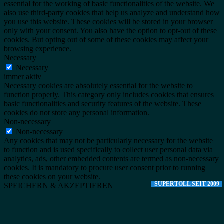
essential for the working of basic functionalities of the website. We
also use third-party cookies that help us analyze and understand how
you use this website. These cookies will be stored in your browser
only with your consent. You also have the option to opt-out of these
cookies. But opting out of some of these cookies may affect your
browsing experience.
Necessary
Necessary
immer aktiv
Necessary cookies are absolutely essential for the website to
function properly. This category only includes cookies that ensures
basic functionalities and security features of the website. These
cookies do not store any personal information.
Non-necessary
Non-necessary
Any cookies that may not be particularly necessary for the website
to function and is used specifically to collect user personal data via
analytics, ads, other embedded contents are termed as non-necessary
cookies. It is mandatory to procure user consent prior to running
these cookies on your website.
SUPERTOLL SEIT 2009
SPEICHERN & AKZEPTIEREN