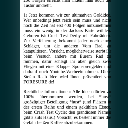
200 Folgen erreicht man indem man auch die
Tastur umdreht.
1) Jetzt kommen wir zur ultimativen Goldidee.
Wer unbedingt jetzt reich sein muss und nicht
noch die Zeit hat erst 400 Folgen aufzunehmen
muss ein wenig in der Jackass Kiste wühlen.
Geboren ist: Crash Test Derby mit Fahrrädern.
Zur Verfeinerung bekommt jeder noch einen
Schläger, um die anderen Vom Rad zu
katapultieren. Vorsicht, möglicherweise sterbt ihr
beim Versuch andere mit Eurem Rad zu
rammen, dafür schlagt ihr aber gleich zwei
Fliegen mit einer Klappe. Sponsorengelder und
dadrauf noch Youtube-Werbeeinnahmen. Diese
Stefan Raab
Idee wird Ihnen präsentiert von
FORESURE.de!
Rechtliche Informationen: Alle Ideen dürfen zu
100% übernommen werden, bei *hust*
großzügiger Beteiligung *hust* (und Plätzen in
der ersten Reihe und einem gekühlten Eistee,
beim Crash Test Cycle; den grandiosen Namen
gibt’s aufs Haus.) Vorsicht, es besteht immer die
Gefahr heißen Kaffee abzubekommen.