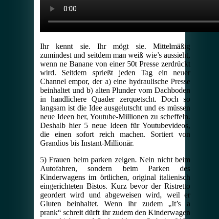
Ihr kennt sie. Ihr mögt sie. Mittelmäßig
zumindest und seitdem man weiß wie’s aussieht,
wenn ne Banane von einer 50t Presse zerdrückt
wird. Seitdem sprießt jeden Tag ein neuer
Channel empor, der a) eine hydraulische Presse
beinhaltet und b) alten Plunder vom Dachboden
in handlichere Quader zerquetscht. Doch so
langsam ist die Idee ausgelutscht und es müssen
neue Ideen her, Youtube-Millionen zu scheffeln.
Deshalb hier 5 neue Ideen für Youtubevideos,
die einen sofort reich machen. Sortiert von
Grandios bis Instant-Millionär.
5) Frauen beim parken zeigen. Nein nicht beim
Autofahren, sondern beim Parken des
Kinderwagens im örtlichen, original italienisch
eingerichteten Bistos. Kurz bevor der Ristretto
geordert wird und abgeweisen wird, weil er
Gluten beinhaltet. Wenn ihr zudem „It’s a
prank“ schreit dürft ihr zudem den Kinderwagen