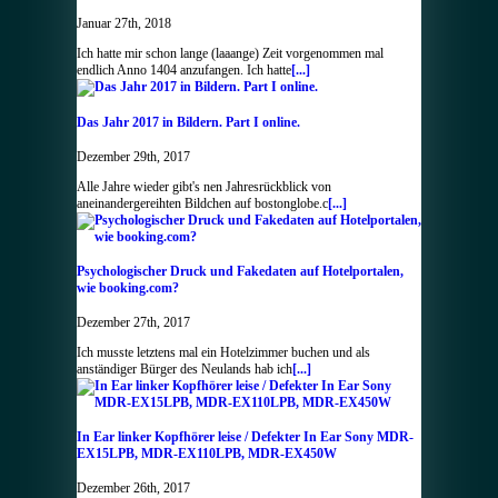
Januar 27th, 2018
Ich hatte mir schon lange (laaange) Zeit vorgenommen mal
endlich Anno 1404 anzufangen. Ich hatte
[...]
Das Jahr 2017 in Bildern. Part I online.
Dezember 29th, 2017
Alle Jahre wieder gibt's nen Jahresrückblick von
aneinandergereihten Bildchen auf bostonglobe.c
[...]
Psychologischer Druck und Fakedaten auf Hotelportalen,
wie booking.com?
Dezember 27th, 2017
Ich musste letztens mal ein Hotelzimmer buchen und als
anständiger Bürger des Neulands hab ich
[...]
In Ear linker Kopfhörer leise / Defekter In Ear Sony MDR-
EX15LPB, MDR-EX110LPB, MDR-EX450W
Dezember 26th, 2017