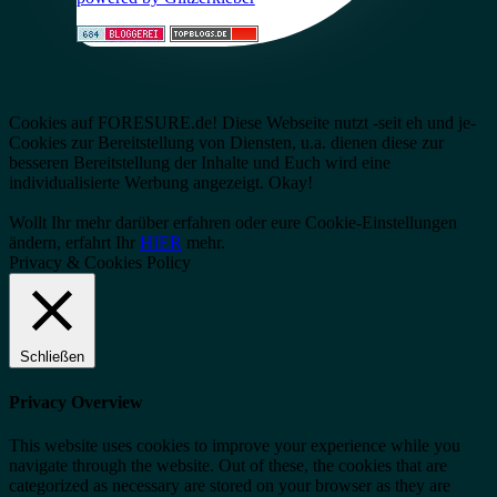
Cookies auf FORESURE.de! Diese Webseite nutzt -seit eh und je-
Cookies zur Bereitstellung von Diensten, u.a. dienen diese zur
besseren Bereitstellung der Inhalte und Euch wird eine
individualisierte Werbung angezeigt.
Okay!
Wollt Ihr mehr darüber erfahren oder eure Cookie-Einstellungen
ändern, erfahrt Ihr
HIER
mehr.
Privacy & Cookies Policy
Schließen
Privacy Overview
This website uses cookies to improve your experience while you
navigate through the website. Out of these, the cookies that are
categorized as necessary are stored on your browser as they are