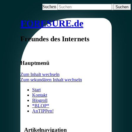
Suchen
FORESURE.de
Freundes des Internets
Hauptmenü
Zum Inhalt wechseln
Zum sekundären Inhalt wechseln
Start
Kontakt
Blogroll
*BLOP*
AnTIPPen!
Artikelnavigation