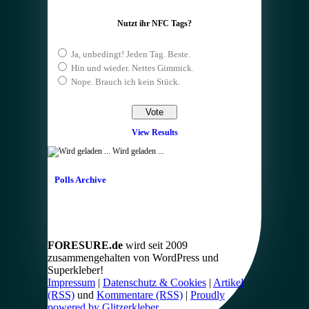
Nutzt ihr NFC Tags?
Ja, unbedingt! Jeden Tag. Beste.
Hin und wieder. Nettes Gimmick.
Nope. Brauch ich kein Stück.
View Results
Wird geladen ...
Polls Archive
FORESURE.de
wird seit 2009
zusammengehalten von WordPress und
Superkleber!
Impressum
|
Datenschutz & Cookies
|
Artikel
(RSS)
und
Kommentare (RSS)
|
Proudly
powered by Glitzerkleber