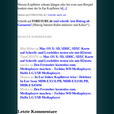
Wessen Kopfhörer seltsam klingen oder bei wem zum Beispiel
konkret einer der In Ear Kopfhörer le
[...]
Werben auf FORESURE.de?
Schreib mich an!
Schreib auf
FORESURE.de
und schreib 'nen Beitrag als
Gastautor!
(Massig Internet-Ruhm inklusive und Kekse!!)
NEUESTE KOMMENTARE
Mia Silber
zu
Mac OS X: SD, SDHC, SDXC Karte
auf Schreib- und Lesefehler testen wie mit H2testw
TinuCH1976
zu
Mac OS X: SD, SDHC, SDXC Karte
auf Schreib- und Lesefehler testen wie mit H2testw
sascha
zu
Den Fernseher kostenlos zum
Mediaplayer machen – Tschüss WD Mediaplayer,
Hallo LG USB Mediaplayer
Dennis
zu
In Ear linker Kopfhörer leise / Defekter
In Ear Sony MDR-EX15LPB, MDR-EX110LPB,
MDR-EX450W
Micha
zu
Den Fernseher kostenlos zum
Mediaplayer machen – Tschüss WD Mediaplayer,
Hallo LG USB Mediaplayer
Letzte Kommentare