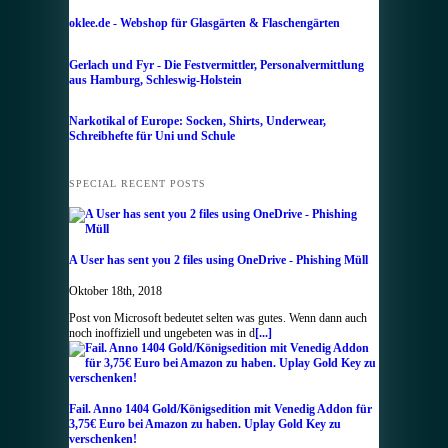
oklee.de - Webshop für Glasgärten & Flaschengärten
Gerlach und Fyr - Die Festvermittler, Personalvermittlung
aus Hamburg, Schleswig-Holstein
Narkotikal of Europe: Socken, Shirts, Underwear,
Schreibhefte für Uni und Schule
SPECIAL RECENT POSTS
A User has sent you 2 files using OneDrive - Phishing Müll
Oktober 18th, 2018
Post von Microsoft bedeutet selten was gutes. Wenn dann auch
noch inoffiziell und ungebeten was in d
[...]
Fail. Anno 1404 Gold/Königsedition mit Venedig Addon für
3,75€ Euro bei Amazon zu haben. Uplay Gold Key zu
verschenken!