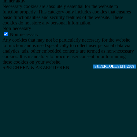
immer aktiv
Necessary cookies are absolutely essential for the website to
function properly. This category only includes cookies that ensures
basic functionalities and security features of the website. These
cookies do not store any personal information.
Non-necessary
Non-necessary
Any cookies that may not be particularly necessary for the website
to function and is used specifically to collect user personal data via
analytics, ads, other embedded contents are termed as non-necessary
cookies. It is mandatory to procure user consent prior to running
these cookies on your website.
SUPERTOLL SEIT 2009
SPEICHERN & AKZEPTIEREN