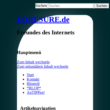
Suchen
FORESURE.de
Freundes des Internets
Hauptmenü
Zum Inhalt wechseln
Zum sekundären Inhalt wechseln
Start
Kontakt
Blogroll
*BLOP*
AnTIPPen!
Artikelnavigation