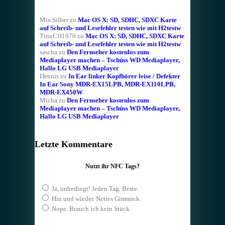
Mia Silber
zu
Mac OS X: SD, SDHC, SDXC Karte
auf Schreib- und Lesefehler testen wie mit H2testw
TinuCH1976
zu
Mac OS X: SD, SDHC, SDXC Karte
auf Schreib- und Lesefehler testen wie mit H2testw
sascha
zu
Den Fernseher kostenlos zum
Mediaplayer machen – Tschüss WD Mediaplayer,
Hallo LG USB Mediaplayer
Dennis
zu
In Ear linker Kopfhörer leise / Defekter
In Ear Sony MDR-EX15LPB, MDR-EX110LPB,
MDR-EX450W
Micha
zu
Den Fernseher kostenlos zum
Mediaplayer machen – Tschüss WD Mediaplayer,
Hallo LG USB Mediaplayer
Letzte Kommentare
Nutzt ihr NFC Tags?
Ja, unbedingt! Jeden Tag. Beste.
Hin und wieder. Nettes Gimmick.
Nope. Brauch ich kein Stück.