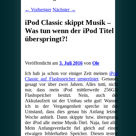
←
Vorheriger
Nächster
→
iPod Classic skippt Musik –
Was tun wenn der iPod Titel
überspringt?!
Veröffentlicht am
3. Juli 2016
von
Ole
Ich hab ja schon vor einiger Zeit meinen
iPod
Classic auf Flashspeicher umgerüstet
. Genauer
gesagt vor über zwei Jahren. Alles tutti, nicht
nur, dass mein iPod mittlerweile 256GB
Flashspeicher besitzt. Nein, auch der
Akkulaufzeit tat der Umbau sehr gut! Warum
ich in der Vergangenheit spreche ist der
Umstand, dass dies genau bis Anfang letzter
Woche anhielt. Dann skippte bzw. übersprang
der iPod alle meine Musik-Titel. Naja, fast alle.
Mein Anfangsverdacht fiel gleich auf einen
etwaigen fehlerhaften Speicher. Diesen testete