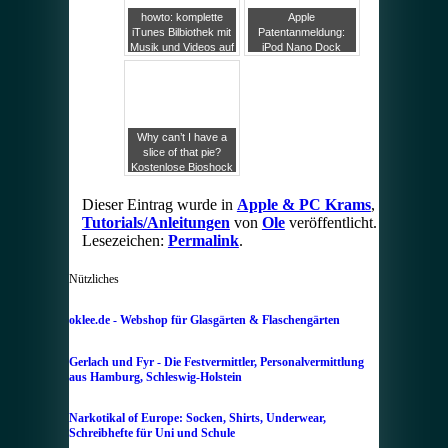
howto: komplette
Apple
iTunes Bilbiothek mit
Patentanmeldung:
Musik und Videos auf
iPod Nano Dock
andere (externe)
Anschluss zukünftig
Festplatte
im Clip
verschieben
Why can’t I have a
slice of that pie?
Kostenlose Bioshock
Musik
Dieser Eintrag wurde in
Apple & PC Krams
,
Tutorials/Anleitungen
von
Ole
veröffentlicht.
Lesezeichen:
Permalink
.
Nützliches
oklee.de - Webshop für Glasgärten & Flaschengärten
Gerlach und Fyr - Die Festvermittler, Personalvermittlung
aus Hamburg, Schleswig-Holstein
Narkotikal of Europe: Socken, Shirts, Underwear,
Schreibhefte für Uni und Schule