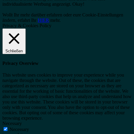
individualisierte Werbung angezeigt.
Okay!
Wollt Ihr mehr darüber erfahren oder eure Cookie-Einstellungen
ändern, erfahrt Ihr
HIER
mehr.
Privacy & Cookies Policy
Schließen
Privacy Overview
This website uses cookies to improve your experience while you
navigate through the website. Out of these, the cookies that are
categorized as necessary are stored on your browser as they are
essential for the working of basic functionalities of the website. We
also use third-party cookies that help us analyze and understand how
you use this website. These cookies will be stored in your browser
only with your consent. You also have the option to opt-out of these
cookies. But opting out of some of these cookies may affect your
browsing experience.
Necessary
Necessary