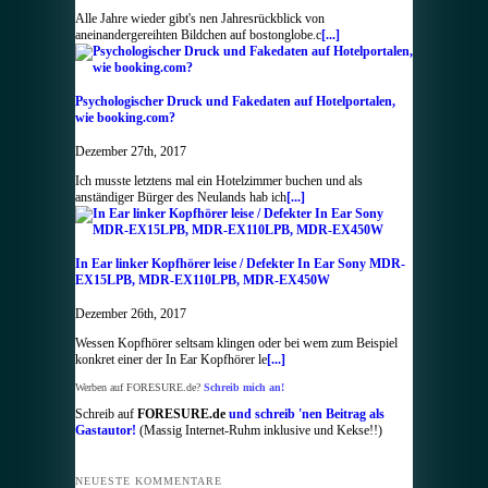
Alle Jahre wieder gibt's nen Jahresrückblick von
aneinandergereihten Bildchen auf bostonglobe.c
[...]
Psychologischer Druck und Fakedaten auf Hotelportalen,
wie booking.com?
Dezember 27th, 2017
Ich musste letztens mal ein Hotelzimmer buchen und als
anständiger Bürger des Neulands hab ich
[...]
In Ear linker Kopfhörer leise / Defekter In Ear Sony MDR-
EX15LPB, MDR-EX110LPB, MDR-EX450W
Dezember 26th, 2017
Wessen Kopfhörer seltsam klingen oder bei wem zum Beispiel
konkret einer der In Ear Kopfhörer le
[...]
Werben auf FORESURE.de?
Schreib mich an!
Schreib auf
FORESURE.de
und schreib 'nen Beitrag als
Gastautor!
(Massig Internet-Ruhm inklusive und Kekse!!)
NEUESTE KOMMENTARE