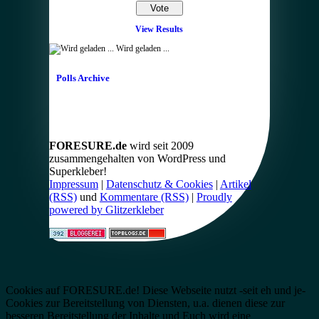
View Results
Wird geladen ...
Polls Archive
FORESURE.de
wird seit 2009
zusammengehalten von WordPress und
Superkleber!
Impressum
|
Datenschutz & Cookies
|
Artikel
(RSS)
und
Kommentare (RSS)
|
Proudly
powered by Glitzerkleber
Cookies auf FORESURE.de! Diese Webseite nutzt -seit eh und je-
Cookies zur Bereitstellung von Diensten, u.a. dienen diese zur
besseren Bereitstellung der Inhalte und Euch wird eine