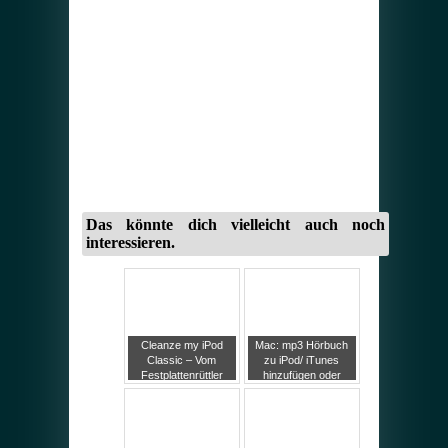
Das könnte dich vielleicht auch noch
interessieren.
Cleanze my iPod
Mac: mp3 Hörbuch
Classic – Vom
zu iPod/ iTunes
Festplattenrüttler
hinzufügen oder
zum FlashPod oder
kostenlos mp3 zu
Einbau einer SD
m4b konvertieren
Speicherkarte