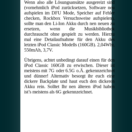
Wenn also alle Lösungsansätze ausgereizt sind
(vornehmlich iPod zurücksetzen, Software neu
aufspielen im DFU Mode, Speicher auf Fehler
checken, Rockbox Versuchsweise aufspielen),
sollte man den Li-Ion Akku durch nen neuen zu
ersetzen, wenn die Musikbibliothek
durchrauscht ohne gespielt zu werden. Hierzu
mal eine Detailaufnahme für den Akku des
letzten iPod Classic Modells (160GB). 2,04Whr,
550mAh, 3,7V.
Übrigens, achtet unbedingt darauf einen für den
iPod Classic 160GB zu erwischen. Dieser ist
meistens mit 7G oder 6.5G o.Ä. gekennzeichnet
und dünner! Alternativ besorgt ihr euch eine
dickere Backplate und haut euch den dickeren
Akku rein. Solltet Ihr nen älteren iPod haben
ist’s meistens als 6G gekennzeichnet.