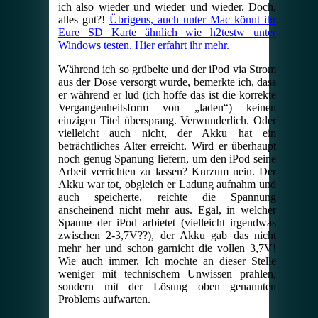
ich also wieder und wieder und wieder. Doch,
alles gut?!
Übrigens, auch unter Mac könnt ihr
Eure SD Karte ähnlich wie h2testw unter
Windows testen. Hier erfahrt ihr mehr.
Während ich so grübelte und der iPod via Strom
aus der Dose versorgt wurde, bemerkte ich, dass
er während er lud (ich hoffe das ist die korrekte
Vergangenheitsform von „laden“) keinen
einzigen Titel übersprang. Verwunderlich. Oder
vielleicht auch nicht, der Akku hat ein
beträchtliches Alter erreicht. Wird er überhaupt
noch genug Spanung liefern, um den iPod seine
Arbeit verrichten zu lassen? Kurzum nein. Der
Akku war tot, obgleich er Ladung aufnahm und
auch speicherte, reichte die Spannung
anscheinend nicht mehr aus. Egal, in welcher
Spanne der iPod arbietet (vielleicht irgendwas
zwischen 2-3,7V??), der Akku gab das nicht
mehr her und schon garnicht die vollen 3,7V!
Wie auch immer. Ich möchte an dieser Stelle
weniger mit technischem Unwissen prahlen,
sondern mit der Lösung oben genannten
Problems aufwarten.