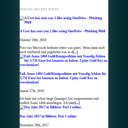
SPECIAL RECENT POSTS
A User has sent you 2 files using OneDrive - Phishing Müll
Oktober 18th, 2018
Post von Microsoft bedeutet selten was gutes. Wenn dann auch
noch inoffiziell und ungebeten was in d
[...]
Fail. Anno 1404 Gold/Königsedition mit Venedig Addon für
3,75€ Euro bei Amazon zu haben. Uplay Gold Key zu
verschenken!
Januar 27th, 2018
Ich hatte mir schon lange (laaange) Zeit vorgenommen mal
endlich Anno 1404 anzufangen. Ich hatte
[...]
Das Jahr 2017 in Bildern. Part I online.
Dezember 29th, 2017