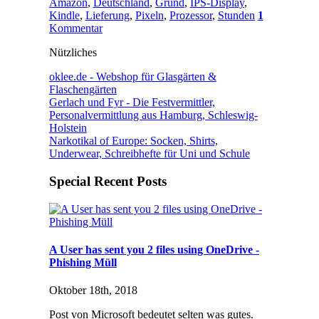
Amazon
,
Deutschland
,
Grund
,
IPS-Display
,
Kindle
,
Lieferung
,
Pixeln
,
Prozessor
,
Stunden
1
Kommentar
Nützliches
oklee.de - Webshop für Glasgärten &
Flaschengärten
Gerlach und Fyr - Die Festvermittler,
Personalvermittlung aus Hamburg, Schleswig-
Holstein
Narkotikal of Europe: Socken, Shirts,
Underwear, Schreibhefte für Uni und Schule
Special Recent Posts
A User has sent you 2 files using OneDrive -
Phishing Müll
Oktober 18th, 2018
Post von Microsoft bedeutet selten was gutes.