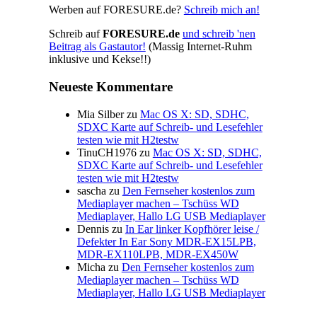
Werben auf FORESURE.de?
Schreib mich an!
Schreib auf
FORESURE.de
und schreib 'nen
Beitrag als Gastautor!
(Massig Internet-Ruhm
inklusive und Kekse!!)
Neueste Kommentare
Mia Silber
zu
Mac OS X: SD, SDHC,
SDXC Karte auf Schreib- und Lesefehler
testen wie mit H2testw
TinuCH1976
zu
Mac OS X: SD, SDHC,
SDXC Karte auf Schreib- und Lesefehler
testen wie mit H2testw
sascha
zu
Den Fernseher kostenlos zum
Mediaplayer machen – Tschüss WD
Mediaplayer, Hallo LG USB Mediaplayer
Dennis
zu
In Ear linker Kopfhörer leise /
Defekter In Ear Sony MDR-EX15LPB,
MDR-EX110LPB, MDR-EX450W
Micha
zu
Den Fernseher kostenlos zum
Mediaplayer machen – Tschüss WD
Mediaplayer, Hallo LG USB Mediaplayer