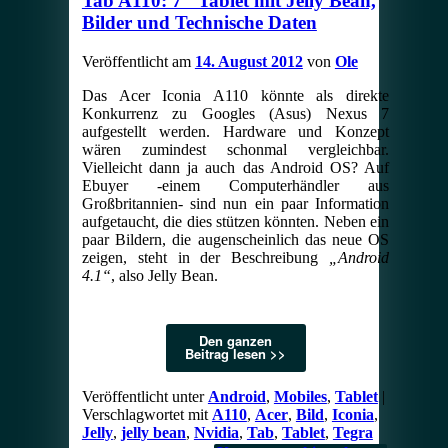
Tab A110: 7″ Tablet mit Jelly Bean,
Bilder und Technische Daten
Veröffentlicht am
14. August 2012
von
Ole
Das Acer Iconia A110 könnte als direkte
Konkurrenz zu Googles (Asus) Nexus 7
aufgestellt werden. Hardware und Konzept
wären zumindest schonmal vergleichbar.
Vielleicht dann ja auch das Android OS? Auf
Ebuyer -einem Computerhändler aus
Großbritannien- sind nun ein paar Information
aufgetaucht, die dies stützen könnten. Neben ein
paar Bildern, die augenscheinlich das neue OS
zeigen, steht in der Beschreibung
„Android
4.1“
, also Jelly Bean.
Den ganzen
Beitrag lesen >>
Veröffentlicht unter
Android
,
Mobiles
,
Tablet
|
Verschlagwortet mit
A110
,
Acer
,
Bild
,
Iconia
,
Jelly
,
jelly bean
,
Nvidia
,
Tab
,
Tablet
,
Tegra