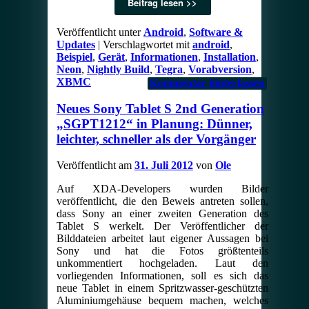
Beitrag lesen >>
Veröffentlicht unter
Android
,
Software &
Updates
|
Verschlagwortet mit
android
,
Beispiel
,
Gerät
,
Informationen
,
Installation
,
Neon
,
Nightly Build
,
Tegra
,
Vorabversion
,
XBMC
Kommentar hinterlassen
Neues Sony Tablet S 2nd Generation
„SGPT1212“ in Planung: Dünner,
leichter, schneller als der Vorgänger
Veröffentlicht am
31. Juli 2012
von
Ole
Auf XDA-Developers wurden Bilder
veröffentlicht, die den Beweis antreten sollen,
dass Sony an einer zweiten Generation des
Tablet S werkelt. Der Veröffentlicher der
Bilddateien arbeitet laut eigener Aussagen bei
Sony und hat die Fotos größtenteils
unkommentiert hochgeladen. Laut den
vorliegenden Informationen, soll es sich das
neue Tablet in einem Spritzwasser-geschützten
Aluminiumgehäuse bequem machen, welches