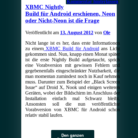
Kommentar hinterlassen
XBMC Nightly
Build für Android erschienen, Neon
oder Nicht-Neon ist die Frage
Veröffentlicht am
13. August 2012
von
Ole
Nicht lange ist es her, dass erste Informationen
zu einem
XBMC Build für Android
ans Licht
gekommen sind. Nun, knapp einen Monat später
ist die erste Nightly Build aufgetaucht, sprich
eine Vorabversion mit gewissen Fehlern und
gegebenenfalls eingeschränkter Nutzbarkeit, die
man momentan zumindest noch in Kauf nehmen
muss. Darunter zum Beispiel der „Black Screen
Issue“ auf Droid X, Nook und einigen weiteren
Geräten, wobei der Bildschirm im Anschluss der
Installation einfach mal Schwarz bleibt.
Ansonsten soll die nun veröffentlichte
Vorabversion von XBMC für Android schon
relativ stabil laufen.
Den ganzen