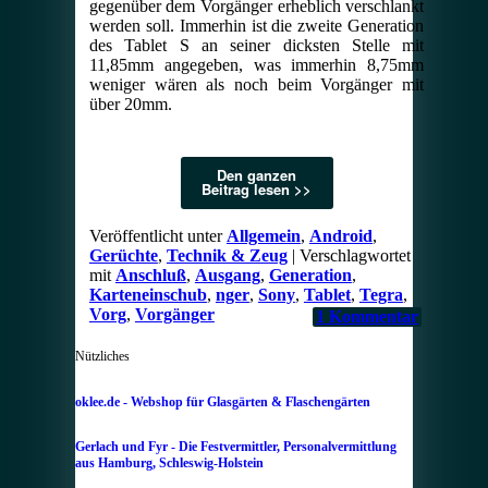
gegenüber dem Vorgänger erheblich verschlankt
werden soll. Immerhin ist die zweite Generation
des Tablet S an seiner dicksten Stelle mit
11,85mm angegeben, was immerhin 8,75mm
weniger wären als noch beim Vorgänger mit
über 20mm.
Den ganzen
Beitrag lesen >>
Veröffentlicht unter
Allgemein
,
Android
,
Gerüchte
,
Technik & Zeug
|
Verschlagwortet
mit
Anschluß
,
Ausgang
,
Generation
,
Karteneinschub
,
nger
,
Sony
,
Tablet
,
Tegra
,
Vorg
,
Vorgänger
1
Kommentar
Nützliches
oklee.de - Webshop für Glasgärten & Flaschengärten
Gerlach und Fyr - Die Festvermittler, Personalvermittlung
aus Hamburg, Schleswig-Holstein