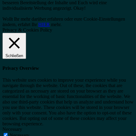
besseren Bereitstellung der Inhalte und Euch wird eine
individualisierte Werbung angezeigt.
Okay!
Wollt Ihr mehr darüber erfahren oder eure Cookie-Einstellungen
ändern, erfahrt Ihr
HIER
mehr.
Privacy & Cookies Policy
Schließen
Privacy Overview
This website uses cookies to improve your experience while you
navigate through the website. Out of these, the cookies that are
categorized as necessary are stored on your browser as they are
essential for the working of basic functionalities of the website. We
also use third-party cookies that help us analyze and understand how
you use this website. These cookies will be stored in your browser
only with your consent. You also have the option to opt-out of these
cookies. But opting out of some of these cookies may affect your
browsing experience.
Necessary
Necessary