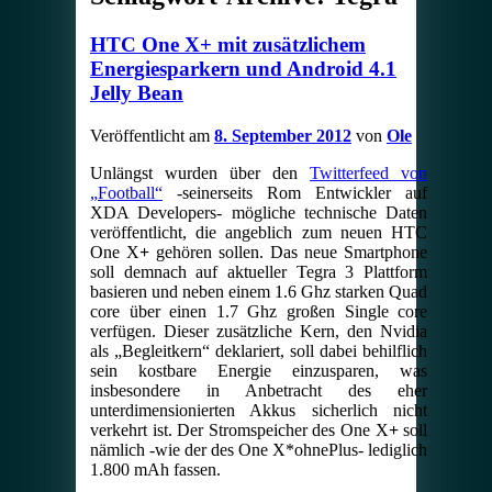
HTC One X+ mit zusätzlichem
Energiesparkern und Android 4.1
Jelly Bean
Veröffentlicht am
8. September 2012
von
Ole
Unlängst wurden über den
Twitterfeed von
„Football“
-seinerseits Rom Entwickler auf
XDA Developers- mögliche technische Daten
veröffentlicht, die angeblich zum neuen HTC
One X
+
gehören sollen. Das neue Smartphone
soll demnach auf aktueller Tegra 3 Plattform
basieren und neben einem 1.6 Ghz starken Quad
core über einen 1.7 Ghz großen Single core
verfügen. Dieser zusätzliche Kern, den Nvidia
als „Begleitkern“ deklariert, soll dabei behilflich
sein kostbare Energie einzusparen, was
insbesondere in Anbetracht des eher
unterdimensionierten Akkus sicherlich nicht
verkehrt ist. Der Stromspeicher des One X
+
soll
nämlich -wie der des One X*ohnePlus- lediglich
1.800 mAh fassen.