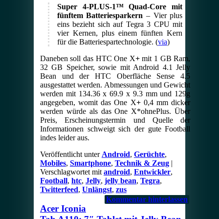
Super 4-PLUS-1™ Quad-Core mit
fünftem Batteriesparkern
– Vier plus
eins bezieht sich auf Tegra 3 CPU mit
vier Kernen, plus einem fünften Kern
für die Batteriespartechnologie. (
via
)
Daneben soll das HTC One X
+
mit 1 GB Ram,
32 GB Speicher, sowie mit Android 4.1 Jelly
Bean und der HTC Oberfläche Sense 4.5
ausgestattet werden. Abmessungen und Gewicht
werden mit 134.36 x 69.9 x 9.3 mm und 129g
angegeben, womit das One X
+
0,4 mm dicker
werden würde als das One X*ohnePlus. Über
Preis, Erscheinungstermin und Quelle der
Informationen schweigt sich der gute Football
indes leider aus.
Veröffentlicht unter
Android
,
Gerüchte
,
Mobiles
,
Smartphone
,
Technik & Zeug
|
Verschlagwortet mit
android
,
Entwickler
,
Football
,
htc
,
Jelly
,
jelly bean
,
Tegra
,
Twitterfeed
,
Unlängst
,
zus
Kommentar hinterlassen
Acer Iconia