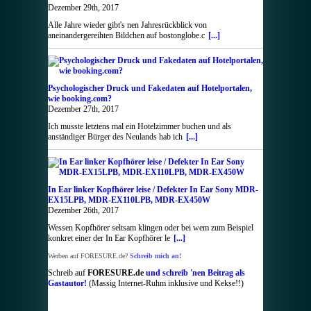
Dezember 29th, 2017
Alle Jahre wieder gibt's nen Jahresrückblick von
aneinandergereihten Bildchen auf bostonglobe.c
[...]
Psychologischer Druck und Fakedaten auf Hotelportalen,
wie booking.com?
Dezember 27th, 2017
Ich musste letztens mal ein Hotelzimmer buchen und als
anständiger Bürger des Neulands hab ich
[...]
In Ear linker Kopfhörer leise / Defekter In Ear Sony MDR-
EX15LPB, MDR-EX110LPB, MDR-EX450W
Dezember 26th, 2017
Wessen Kopfhörer seltsam klingen oder bei wem zum Beispiel
konkret einer der In Ear Kopfhörer le
[...]
Werben auf FORESURE.de?
Schreib mich an!
Schreib auf
FORESURE.de
und schreib 'nen Beitrag als
Gastautor!
(Massig Internet-Ruhm inklusive und Kekse!!)