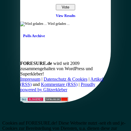
View Results
Wird geladen ...
Polls Archive
FORESURE.de
wird seit 2009
zusammengehalten von WordPress und
Superkleber!
Impressum
|
Datenschutz & Cookies
|
Artikel
(RSS)
und
Kommentare (RSS)
|
Proudly
powered by Glitzerkleber
Cookies auf FORESURE.de! Diese Webseite nutzt -seit eh und je-
Cookies zur Bereitstellung von Diensten, u.a. dienen diese zur