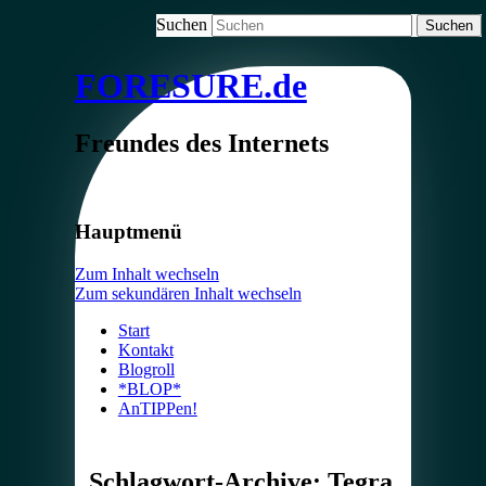
Suchen
FORESURE.de
Freundes des Internets
Hauptmenü
Zum Inhalt wechseln
Zum sekundären Inhalt wechseln
Start
Kontakt
Blogroll
*BLOP*
AnTIPPen!
Schlagwort-Archive:
Tegra