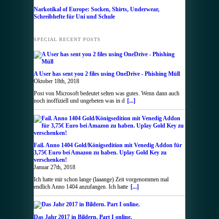
Narkotikal of Europe: Socken, Shirts, Underwear,
Schreibhefte für Uni und Schule
SPECIAL RECENT POSTS
A User has sent you 2 files using OneDrive - Phishing Müll
Oktober 18th, 2018
Post von Microsoft bedeutet selten was gutes. Wenn dann auch
noch inoffiziell und ungebeten was in d
[...]
Fail. Anno 1404 Gold/Königsedition mit Venedig Addon für
3,75€ Euro bei Amazon zu haben. Uplay Gold Key zu
verschenken!
Januar 27th, 2018
Ich hatte mir schon lange (laaange) Zeit vorgenommen mal
endlich Anno 1404 anzufangen. Ich hatte
[...]
Das Jahr 2017 in Bildern. Part I online.