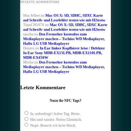
NEUESTE KOMMENTARE
Mia Silber
zu
Mac OS X: SD, SDHC, SDXC Karte
auf Schreib- und Lesefehler testen wie mit H2testw
TinuCH1976
zu
Mac OS X: SD, SDHC, SDXC Karte
auf Schreib- und Lesefehler testen wie mit H2testw
sascha
zu
Den Fernseher kostenlos zum
Mediaplayer machen – Tschüss WD Mediaplayer,
Hallo LG USB Mediaplayer
Dennis
zu
In Ear linker Kopfhörer leise / Defekter
In Ear Sony MDR-EX15LPB, MDR-EX110LPB,
MDR-EX450W
Micha
zu
Den Fernseher kostenlos zum
Mediaplayer machen – Tschüss WD Mediaplayer,
Hallo LG USB Mediaplayer
Letzte Kommentare
Nutzt ihr NFC Tags?
Ja, unbedingt! Jeden Tag. Beste.
Hin und wieder. Nettes Gimmick.
Nope. Brauch ich kein Stück.