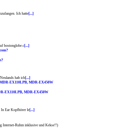
zufangen. Ich hatte
[...]
auf bostonglobe.c
[...]
m?
 Neulands hab ich
[...]
B, MDR-EX110LPB, MDR-EX450W
 In Ear Kopfhörer le
[...]
 Internet-Ruhm inklusive und Kekse!!)