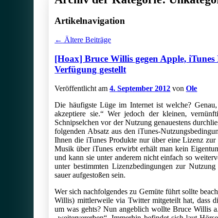
Artikelnavigation
←
Ältere Beiträge
[Hoax] Bruce Willis gegen Apple, iTunes
Verfügung gestellt
Veröffentlicht am
4. September 2012
von
Ole
Die häufigste Lüge im Internet ist welche? Gena
akzeptiere sie.“ Wer jedoch der kleinen, vernünf
Schnipselchen vor der Nutzung genauestens durchlie
folgenden Absatz aus den iTunes-Nutzungsbedingunge
Ihnen die iTunes Produkte nur über eine Lizenz zur 
Musik über iTunes erwirbt erhält man kein Eigentu
und kann sie unter anderem nicht einfach so weiter
unter bestimmten Lizenzbedingungen zur Nutzung ü
sauer aufgestoßen sein.
Wer sich nachfolgendes zu Gemüte führt sollte bea
Willis) mittlerweile via Twitter mitgeteilt hat, dass
um was gehts? Nun angeblich wollte Bruce Willis a
„weitervererben“. Immerhin befindet sich laut Hör