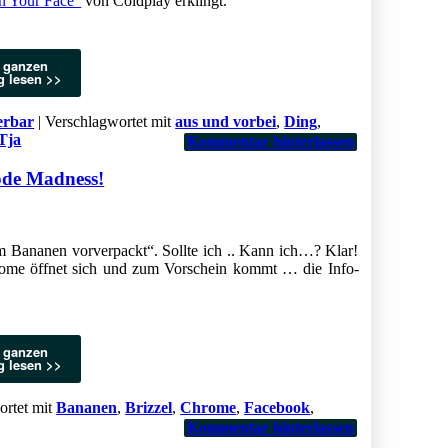
n Your Face“
von Coldplay erklingt.
 ganzen
g lesen >>
erbar
|
Verschlagwortet mit
aus und vorbei
,
Ding
,
Tja
Kommentar hinterlassen
de Madness!
 Bananen vorverpackt“. Sollte ich .. Kann ich…? Klar!
ome öffnet sich und zum Vorschein kommt … die Info-
 ganzen
g lesen >>
rtet mit
Bananen
,
Brizzel
,
Chrome
,
Facebook
,
Kommentar hinterlassen