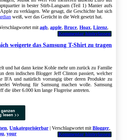
tquartier in bester Stirb-Langsam (Teil 1) Manier aufs
Apple zu verklagen. Wie gesagt, die Geschichte hat sich
ardian
weiß, wer das Gerücht in die Welt gesetzt hat.
Verschlagwortet mit
agb
,
apple
,
Bruce
,
Hoax
,
Lizenz
,
Kommentar hinterlassen
sich weigerte das Samsung T-Shirt zu tragen
Welt und hat dann keine Kohle mehr um zurück zu Familie
 dem indischen Blogger Jeff Clinton passiert, welcher
e IFA und natürlich vorrangig über deren Produkte zu
 keinerlei Werbung für Samsung machen wolle. Samsung
ff die über 6.000 km lange Flugreise antreten.
 ganzen
g lesen >>
hen
,
Unkategorisierbar
|
Verschlagwortet mit
Blogger
,
ou
,
your
Kommentar hinterlassen