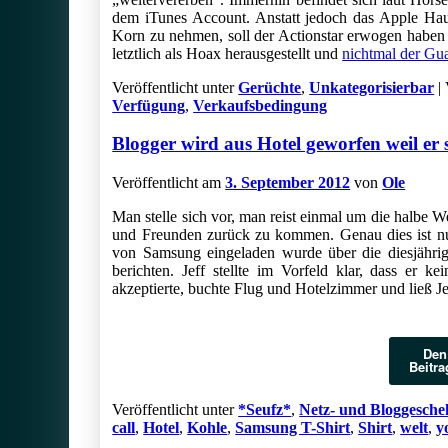
dem iTunes Account. Anstatt jedoch das Apple Haup
Korn zu nehmen, soll der Actionstar erwogen haben 
letztlich als Hoax herausgestellt und
nichtmal der Gu
Veröffentlicht unter
Gerüchte
,
Unkategorisierbar
|
Verfügung
,
Verkaufsbedingung
Blogger wird aus Hotel geworfen weil er 
Veröffentlicht am
3. September 2012
von
Ole
Man stelle sich vor, man reist einmal um die halbe 
und Freunden zurück zu kommen. Genau dies ist nun
von Samsung eingeladen wurde über die diesjährig
berichten. Jeff stellte im Vorfeld klar, dass er
akzeptierte, buchte Flug und Hotelzimmer und ließ Je
Den
Beitra
Veröffentlicht unter
*Seufz*
,
Netz- und Bloggesche
call
,
Hotel
,
Kohle
,
Samsung T-Shirt
,
Shirt
,
welt
,
y