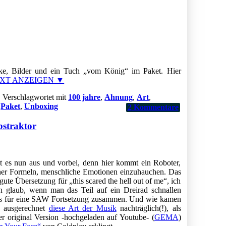
ücke, Bilder und ein Tuch „vom König“ im Paket. Hier
XT ANZEIGEN ▼
|
Verschlagwortet mit
100 jahre
,
Ahnung
,
Art
,
,
Paket
,
Unboxing
2
Kommentare
bstraktor
st es nun aus und vorbei, denn hier kommt ein Roboter,
her Formeln, menschliche Emotionen einzuhauchen. Das
gute Übersetzung für „this scared the hell out of me“, ich
h glaub, wenn man das Teil auf ein Dreirad schnallen
ots für eine SAW Fortsetzung zusammen. Und wie kamen
, ausgerechnet
diese Art der Musik
nachträglich(!), als
 original Version -hochgeladen auf Youtube- (
GEMA
)