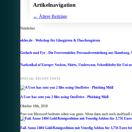
Artikelnavigation
←
Ältere Beiträge
Nützliches
oklee.de - Webshop für Glasgärten & Flaschengärten
Gerlach und Fyr - Die Festvermittler, Personalvermittlung aus Hamburg, 
Narkotikal of Europe: Socken, Shirts, Underwear, Schreibhefte für Uni u
SPECIAL RECENT POSTS
A User has sent you 2 files using OneDrive - Phishing Müll
Oktober 18th, 2018
Post von Microsoft bedeutet selten was gutes. Wenn dann auch noch inoffiziell
Fail. Anno 1404 Gold/Königsedition mit Venedig Addon für 3,75€ Euro b