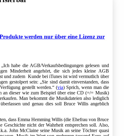
 Produkte werden nur über eine Lizenz zur
u, „Ich habe die AGB/Verkaufsbedingungen gelesen und
tigen Minderheit angehört, die sich jedes kleine AGB
st und zudem Kunde bei iTunes ist wird vermutlich über
n gestolpert sein: „Sie sind damit einverstanden, dass
Verfügung gestellt werden.“ (
via
) Sprich, wenn man die
m an dieser wie zum Beispiel über eine CD (=/= Musik)
verkaufen. Man bekommt die Musikdateien also lediglich
berlassen und genau dies soll Bruce Willis angeblich
chten, dass Emma Hemming Willis (die Ehefrau von Bruce
 die Geschichte nicht der Wahrheit entsprechen soll. Also,
.k.a. John McClaine seine Musik an seine Töchter quasi
sensagen, Musik im Wert von mehreren tausend Euro auf