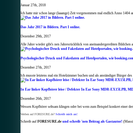
Januar 27th, 2018
Ich hatte mir schon lange (laaange) Zeit vorgenommen mal endlich Anno 1404 an
Das Jahr 2017 in Bildern. Part I online.
Dezember 29th, 2017
Alle Jahre wieder gibt's nen Jahresrückblick von aneinandergereihten Bildchen 
Psychologischer Druck und Fakedaten auf Hotelportalen, wie booking.co
Dezember 27th, 2017
Ich musste letztens mal ein Hotelzimmer buchen und als anständiger Bürger des
In Ear linker Kopfhörer leise / Defekter In Ear Sony MDR-EX15LP
Dezember 26th, 2017
Wessen Kopfhörer seltsam klingen oder bei wem zum Beispiel konkret einer der
Werben auf FORESURE.de?
Schreib mich an!
Schreib auf
FORESURE.de
und schreib 'nen Beitrag als Gastautor!
(Massig