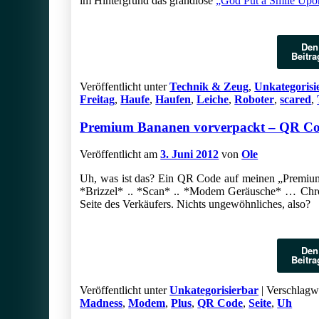
im Hintergrund das grandiose
„God Put a Smile Upo
Den
Beitra
Veröffentlicht unter
Technik & Zeug
,
Unkategorisi
Freitag
,
Haufe
,
Haufen
,
Leiche
,
Roboter
,
scared
,
Premium Bananen vorverpackt – QR Co
Veröffentlicht am
3. Juni 2012
von
Ole
Uh, was ist das? Ein QR Code auf meinen „Premium
*Brizzel* .. *Scan* .. *Modem Geräusche* … Chr
Seite des Verkäufers. Nichts ungewöhnliches, also?
Den
Beitra
Veröffentlicht unter
Unkategorisierbar
|
Verschlagwo
Madness
,
Modem
,
Plus
,
QR Code
,
Seite
,
Uh