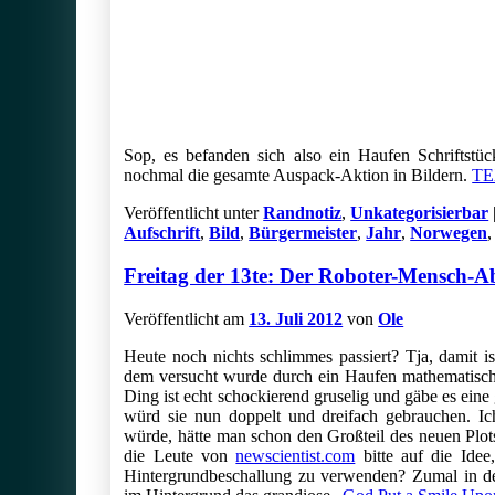
Sop, es befanden sich also ein Haufen Schriftst
nochmal die gesamte Auspack-Aktion in Bildern.
TE
Veröffentlicht unter
Randnotiz
,
Unkategorisierbar
Aufschrift
,
Bild
,
Bürgermeister
,
Jahr
,
Norwegen
Freitag der 13te: Der Roboter-Mensch-A
Veröffentlicht am
13. Juli 2012
von
Ole
Heute noch nichts schlimmes passiert? Tja, damit i
dem versucht wurde durch ein Haufen mathematisc
Ding ist echt schockierend gruselig und gäbe es eine 
würd sie nun doppelt und dreifach gebrauchen. Ic
würde, hätte man schon den Großteil des neuen Pl
die Leute von
newscientist.com
bitte auf die Idee
Hintergrundbeschallung zu verwenden? Zumal in der