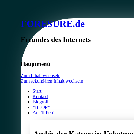
FORESURE.de
Freundes des Internets
Hauptmenü
Zum Inhalt wechseln
Zum sekundären Inhalt wechseln
Start
Kontakt
Blogroll
*BLOP*
AnTIPPen!
Archiv der Kategorie:
Unkategor